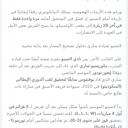
ورغم هذه الأزمات الهجومية، يمتلك البيانكونيري رقمًا إيجابيًا في
تاريخه أمام لاتسيو، إذ فشل في التسجيل أمامه
مرة واحدة فقط
في آخر 29 زيارة
إلى ملعب الأولمبيكو، ما يمنح الفريق بعض الأمل
في العودة إلى الانتصارات.
لاتسيو بقيادة ساري يحاول تصحيح المسار بعد بداية مخيبة
على الجانب الآخر، يمر
نادي لاتسيو
بفترة صعبة أيضًا تحت قيادة
المدرب
ماوريسيو ساري
الذي عاد إلى تدريب الفريق بعد أن خلفه
مؤقتًا
إيغور تودور
الموسم الماضي.
ساري الذي قاد
يوفنتوس سابقًا لتحقيق لقب الدوري الإيطالي
(السكوديتو)
في 2020، سيواجه فريقه الأسبق في مباراة ذات
طابع خاص بالنسبة له.
بدأ لاتسيو الموسم بأسوأ شكل ممكن بعد أن تعرض لـ
3 هزائم في
أول 4 مباريات (L، L، L، W)
، لكنه تحسن نسبيًا في الجولات الأخيرة
بتحقيق
فوز على جنوى (3-0)
، ثم تعادلين متتاليين أمام
تورينو (1-
1)
و
أتلانتا (0-0)
.