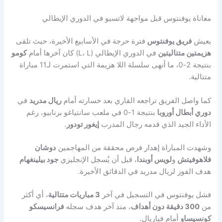
معاناة يوفنتوس قبل مواجهة لاتسيو في الدوري الإيطالي
يعيش
فريق يوفنتوس
فترة حرجة في الأسابيع الأخيرة، حيث تلقى
هزيمتين متتاليتين
في الدوري الإيطالي (L، L) كان آخرها أمام
كومو
بنتيجة 2-0، ما أنهى سلسلة اللا هزيمة التي استمرت لـ11 مباراة
متتالية.
كما واصل الفريق تراجعه القاري بعد خسارته أمام
ريال مدريد
في
دوري أبطال أوروبا
بنتيجة 1-0 في ملعب سانتياغو برنابيو، رغم
الأداء الجيد الذي قدمه رجال المدرب
إيغور تودور
.
وشهدت المباراة إهدار فرص محققة من المهاجمين
دوشان
فلاهوفيتش
و
لويس أوبندا
، قبل أن يُسجل الإنجليزي
جود بيلينغهام
هدف الفوز لريال مدريد في الدقائق الأخيرة.
فشل يوفنتوس في التسجيل في آخر
3 مباريات متتالية
، أي أكثر
من
300 دقيقة دون أهداف
، منذ آخر هدف سجله
فرانسيسكو
كونسيساو
أمام فياريال.