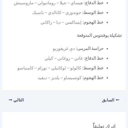
خط الدفاع:
هيساي – جيلا – رومانيولي – ماروسيتش
خط الوسط:
جوندوزي – كاتالدي – باسيك
خط الهجوم:
إيساكسن – ديا – زاكاني
تشكيلة يوفنتوس المتوقعة
حراسة المرمى:
دي غريغوريو
خط الدفاع:
غاتي – روغاني – كيلي
خط الوسط:
كالولو – لوكاتيلي – تورام – كامبياسو
خط الهجوم:
كونسيساو – يلديز – ديفيد
السابق
التالي
اترك تعليقاً