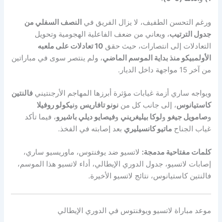
ورغم التحسن الطفيف، لا يزال الفريق في
النصف السفلي من
جدول الترتيب
، ويعاني من ضعف الفاعلية الهجومية وتحويل
التعادلات إلى انتصارات، حيث حقق
10 تعادلات على ملعبه
الأولمبيكو منذ بداية الموسم الماضي
، ولم ينتصر سوى في مباراتين
من آخر 15 مواجهة داخل الديار.
ويواجه ساري أزمة غيابات مؤثرة أبرزها المهاجم الأرجنتيني
فالنتين
كاستيانوس
، إلى جانب كل من
نونو تافاريس
و
نيكولو روفيلا
و
صامويل جيغو
و
لوكا بيليغريني
و
فيصايو ديلي باشيرو
، فيما تأكد
غياب الجناح
ماتيو كانسيليري
بعد إصابته في الفخذ.
كلمات مفتاحية مدمجة:
لاتسيو ضد يوفنتوس، ماوريسيو ساري،
إصابات لاتسيو، جدول الدوري الإيطالي، أداء لاتسيو هذا الموسم،
فالنتين كاستيانوس، نتائج لاتسيو الأخيرة.
موعد مباراة لاتسيو ويوفنتوس في الدوري الإيطالي