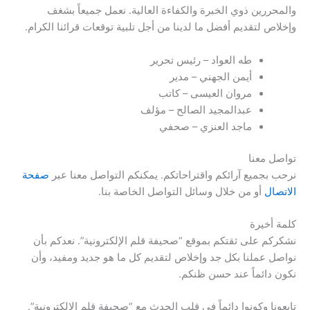
والمحررين ذوي الخبرة والكفاءة العالية. نعمل جميعاً بشغف
وإخلاص لتقديم أفضل ما لدينا من أجل تلبية توقعات قرائنا الكرام.
طه العواد – رئيس تحرير
أيمن الجهني – مدير
مروان العيسى – كاتب
عبدالمجيد الصالح – مؤلف
ماجد العنزي – صحفي
تواصل معنا
نرحب بجميع آرائكم واقتراحاتكم. يمكنكم التواصل معنا عبر
صفحة
الاتصال
أو من خلال وسائل التواصل الخاصة بنا.
كلمة أخيرة
نشكركم على ثقتكم بموقع “صحيفة قلم الإلكترونية”. نعدكم بأن
نواصل عملنا بكل جد وإخلاص لتقديم كل ما هو جديد ومفيد، وأن
نكون دائماً عند حسن ظنكم.
تابعونا وكونوا دائماً في قلب الحدث مع “صحيفة قلم الإلكترونية”.