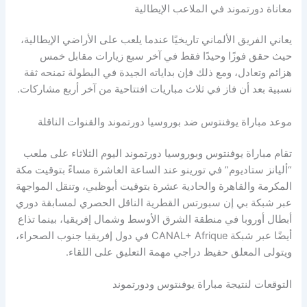
معاناة دورتموند في الملاعب الإيطالية
يعاني الفريق الألماني تاريخيًا عندما يلعب على الأراضي الإيطالية،
حيث حقق فوزًا وحيدًا فقط في آخر سبع زيارات مقابل خمس
هزائم وتعادل، ومع ذلك فإن بداياته الجيدة في البطولة تمنحه ثقة
نسبية بعد أن فاز في ثلاث مباريات افتتاحية من آخر أربع مشاركات.
موعد مباراة يوفنتوس ضد بوروسيا دورتموند والقنوات الناقلة
تقام مباراة يوفنتوس وبوروسيا دورتموند اليوم الثلاثاء على ملعب
“أليانز ستاديوم” في تورينو عند الساعة العاشرة مساءً بتوقيت مكة
المكرمة والقاهرة والحادية عشرة بتوقيت أبوظبي، وتنقل المواجهة
عبر شبكة بي إن سبورتس القطرية الناقل الحصري لمسابقة دوري
أبطال أوروبا في منطقة الشرق الأوسط وشمال إفريقيا، بينما تذاع
أيضًا عبر شبكة CANAL+ Afrique في دول إفريقيا جنوب الصحراء،
ويتولى المعلق حفيظ دراجي مهمة التعليق على اللقاء.
التوقعات لنتيجة مباراة يوفنتوس ودورتموند