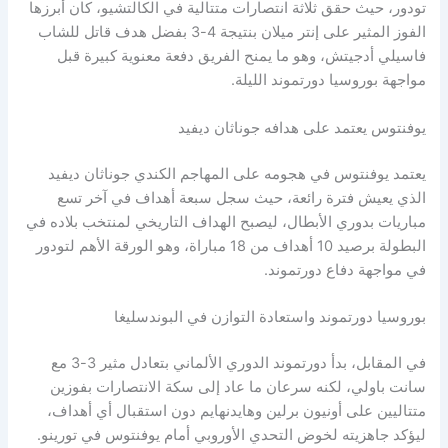
تودور، حيث حقق ثلاثة انتصارات متتالية في الكالتشيو، كان أبرزها
الفوز المثير على إنتر ميلان بنتيجة 4-3 بفضل هدف قاتل للشاب
فاسيلي أدجيتش، وهو ما يمنح الفريق دفعة معنوية كبيرة قبل
مواجهة بوروسيا دورتموند الليلة.
يوفنتوس يعتمد على هدافه جوناثان ديفيد
يعتمد يوفنتوس في هجومه على المهاجم الكندي جوناثان ديفيد
الذي يعيش فترة رائعة، حيث سجل سبعة أهداف في آخر تسع
مباريات بدوري الأبطال، ليصبح الهداف التاريخي لمنتخب بلاده في
البطولة برصيد 10 أهداف من 18 مباراة، وهو الورقة الأهم لتودور
في مواجهة دفاع دورتموند.
بوروسيا دورتموند واستعادة التوازن في البوندسليغا
في المقابل، بدأ دورتموند الدوري الألماني بتعادل مثير 3-3 مع
سانت باولي، لكنه سرعان ما عاد إلى سكة الانتصارات بفوزين
متتاليين على أونيون برلين وهايدنهايم دون استقبال أي أهداف،
ليؤكد جاهزيته لخوض التحدي الأوروبي أمام يوفنتوس في تورينو.