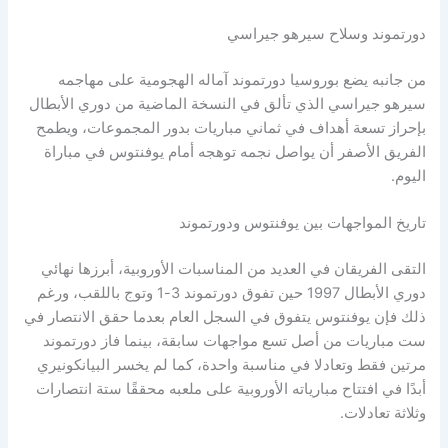
دورتموند وسلاح سيرهو جيراسي
من جانبه يضع بوروسيا دورتموند آماله الهجومية على مهاجمه
سيرهو جيراسي الذي تألق في النسخة الماضية من دوري الأبطال
بإحراز تسعة أهداف في ثماني مباريات بدور المجموعات، ويطمح
الفريق الأصفر أن يواصل نجمه توهجه أمام يوفنتوس في مباراة
اليوم.
تاريخ المواجهات بين يوفنتوس ودورتموند
التقى الفريقان في العديد من المناسبات الأوروبية، أبرزها نهائي
دوري الأبطال 1997 حين تفوق دورتموند 3-1 وتوج باللقب، ورغم
ذلك فإن يوفنتوس يتفوق في السجل العام بعدما حقق الانتصار في
ست مباريات من أصل تسع مواجهات سابقة، بينما فاز دورتموند
مرتين فقط وتعادلا في مناسبة واحدة، كما لم يخسر البيانكونيري
أبدًا في افتتاح مبارياته الأوروبية على ملعبه محققًا ستة انتصارات
وثلاثة تعادلات.