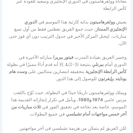
معاناة وولفرهامبتون في الدوري الإنجليزي وسعيه للعودة عبر
كأس الرابطة
يعيش
وولفرهامبتون
بداية كارثية هذا الموسم في
الدوري
الإنجليزي الممتاز
، حيث جمع الفريق نقطتين فقط من أول تسع
مباريات، ليحتل المركز الأخير في جدول الترتيب دون أي فوز حتى
الآن.
وخسر الفريق بقيادة المدرب
فيتور بيريرا
مباراته الأخيرة في
الدوري أمام
بيرنلي
بنتيجة (3-2)
L
، إلا أنه قدم أداءً مميزًا في بطولة
كأس الرابطة الإنجليزية
بتحقيقه انتصارين متتاليين على
وست هام
يونايتد
و
إيفرتون
للوصول إلى هذا الدور.
ويملك وولفرهامبتون تاريخًا جيدًا في البطولة، حيث تُوّج باللقب
مرتين عامي
1974 و1980
، ويأمل في تكرار إنجازاته القديمة هذا
الموسم، خاصة بعد نجاحه في تحقيق الفوز في
ثلاث مباريات من
آخر خمس مواجهات أمام تشيلسي
في جميع البطولات.
لكن الفريق لم يتمكن من هزيمة تشيلسي في آخر مواجهتين