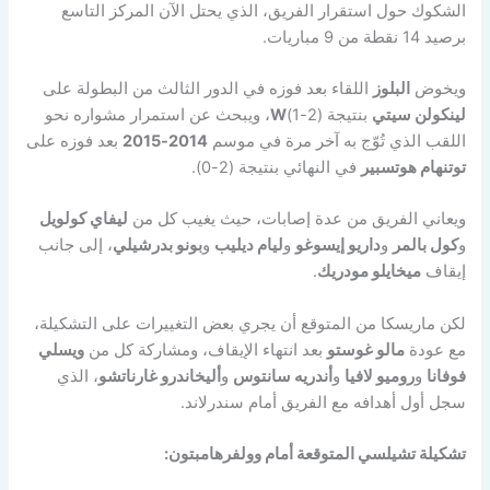
الشكوك حول استقرار الفريق، الذي يحتل الآن المركز التاسع
برصيد 14 نقطة من 9 مباريات.
ويخوض
البلوز
اللقاء بعد فوزه في الدور الثالث من البطولة على
لينكولن سيتي
بنتيجة (2-1)
W
، ويبحث عن استمرار مشواره نحو
اللقب الذي تُوّج به آخر مرة في موسم
2014-2015
بعد فوزه على
توتنهام هوتسبير
في النهائي بنتيجة (2-0).
ويعاني الفريق من عدة إصابات، حيث يغيب كل من
ليفاي كولويل
و
كول بالمر
و
داريو إيسوغو
و
ليام ديليب
و
بونو بدرشيلي
، إلى جانب
إيقاف
ميخايلو مودريك
.
لكن ماريسكا من المتوقع أن يجري بعض التغييرات على التشكيلة،
مع عودة
مالو غوستو
بعد انتهاء الإيقاف، ومشاركة كل من
ويسلي
فوفانا
و
روميو لافيا
و
أندريه سانتوس
و
أليخاندرو غارناتشو
، الذي
سجل أول أهدافه مع الفريق أمام سندرلاند.
تشكيلة تشيلسي المتوقعة أمام وولفرهامبتون: