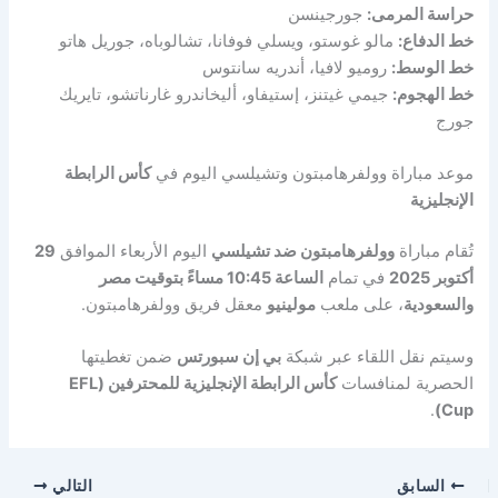
حراسة المرمى:
جورجينسن
خط الدفاع:
مالو غوستو، ويسلي فوفانا، تشالوباه، جوريل هاتو
خط الوسط:
روميو لافيا، أندريه سانتوس
خط الهجوم:
جيمي غيتنز، إستيفاو، أليخاندرو غارناتشو، تايريك
جورج
موعد مباراة وولفرهامبتون وتشيلسي اليوم في
كأس الرابطة
الإنجليزية
تُقام مباراة
وولفرهامبتون ضد تشيلسي
اليوم الأربعاء الموافق
29
أكتوبر 2025
في تمام
الساعة 10:45 مساءً بتوقيت مصر
والسعودية
، على ملعب
مولينيو
معقل فريق وولفرهامبتون.
وسيتم نقل اللقاء عبر شبكة
بي إن سبورتس
ضمن تغطيتها
الحصرية لمنافسات
كأس الرابطة الإنجليزية للمحترفين (EFL
.
Cup)
السابق
التالي