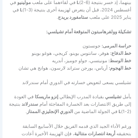
بينهما، إذ خسر بنتيجة (6-2)
L
في لقاءهما على ملعب
مولينيو
في
أغسطس 2024، قبل أن يتعرض لهزيمة أخرى بنتيجة (3-1)
L
في
يناير 2025 على ملعب
ستامفورد بريدج
.
تشكيلة وولفرهامبتون المتوقعة أمام تشيلسي:
حراسة المرمى:
جونستون
خط الدفاع:
هوفر، سانتوس بوينو، كريجي، هوغو بوينو
خط الوسط:
مونيتسي، جواو جوميز، أندريه
خط الهجوم:
أرياس، يورجن ستراند لارسون، هوانج هي تشان
تشيلسي يسعى لتعويض خسارته في الدوري أمام سندرلاند
يأمل
تشيلسي
بقيادة المدرب الإيطالي
إنزو ماريسكا
في العودة
إلى طريق الانتصارات بعد الخسارة المفاجئة أمام
سندرلاند
بنتيجة
(2-1)
L
في الجولة الماضية من
الدوري الإنجليزي الممتاز
.
ورغم الأداء الجيد الذي قدمه الفريق خلال الأسابيع السابقة
بتحقيقه
أربعة انتصارات متتالية
، فإن الهزيمة الأخيرة أعادت