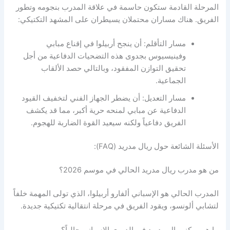
المرحلة القادمة ستكون حاسمة في علاقة المدرب بنجومه وتطور
الفريق. هناك مساران محتملان يسيطران على المشهد التكتيكي:
مسار التأقلم: أن ينجح أربيلوا في إقناع مبابي
وفينيسيوس بجدوى هذه التضحيات الدفاعية من أجل
تحقيق التوازن المفقود، وبالتالي حصد الألقاب
الجماعية.
مسار التعديل: أن يضطر الجهاز الفني لتخفيف القيود
الدفاعية عن مبابي لمنحه حرية أكبر، مما قد يكشف
الفريق دفاعياً ولكنه سيعيد القوة الضاربة للهجوم.
الأسئلة الشائعة حول ريال مدريد (FAQ):
من هو مدرب ريال مدريد الحالي في موسم 2026؟
المدرب الحالي هو الإسباني ألفارو أربيلوا، الذي تولى المهمة خلفاً
لتشابي ألونسو، ويقود الفريق في مرحلة انتقالية تكتيكية جديدة.