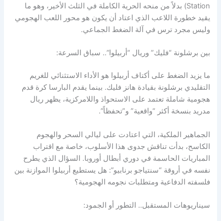
Station) بدلاً من منحه الحرية الكاملة في الثلث الأخير، وهو ما
يقيد خطورة اللاعب الذي اعتاد أن يكون هو محور اللعب الهجومي
وليس مجرد ترس في آلة الضغط الجماعي.
بين برشلونة “فليك” وريال “أربيلوا”.. سباق السرعة:
ما يزيد الضغط على أكتاف أربيلوا هو الأداء الاستثنائي للغريم
التقليدي برشلونة بقيادة هانز فليك. بينما يقدم البارسا كرة قدم
هجومية شاملة تعتمد على الاستحواذ واللامركزية، يظهر ريال
مدريد بنسخة أكثر “واقعية” و”تحفظاً”.
الجماهير الملكية، التي اعتادت على ليالي السحر والهجوم
الكاسح، بدأت تناقش جدوى هذا الأسلوب، خاصة مع اقتراب
المباريات الحاسمة في دوري أبطال أوروبا. السؤال الذي يطرح
نفسه في أروقة “سنتياجو برنابيو”: هل يستطيع أربيلوا الموازنة بين
فلسفته الدفاعية ومتطلبات نجومه الهجومية؟
سيناريوهات المستقبل.. التطور أو الجمود: