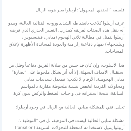
فلسفة “الجندي المجهول”: أربيلوا يغير هوية الريال
عرف أربيلوا كلاعب بانضباطه الشديد وروحه القتالية العالية، ويبدو
أنه ينقل هذه الصفات لفريقه كمدرب. التغيير الجذري الذي فرضه
أربيلوا يتمثل في مطالبة ثلاثي الهجوم (مبابي، فينيسيوس،
وبيلينجهام) بمهام دفاعية إلزامية والعودة لمساندة الأظهرة لإغلاق
المساحات.
هذا الأسلوب، وإن كان قد حسن من صلابة الفريق دفاعياً وقلل من
استقبال الأهداف السهلة، إلا أنه أثر بشكل ملحوظ على “نضارة”
مبابي الهجومية. الأرقام لا تكذب؛ فمعدل تسديدات مبابي
ومحاولاته الفردية انخفض بنسبة ملحوظة مقارنة بالمواسم
السابقة، نتيجة استنزافه في واجبات الضغط والركض بدون كرة.
تحليل فني للمشكلة مبابي الجالية مع الريال في وجود أربيلوا:
مشكلة مبابي الحالية ليست في الموهبة، بل في “التوظيف”.
أربيلوا يميل لاستخدامه كمحطة للتحولات السريعة (Transition