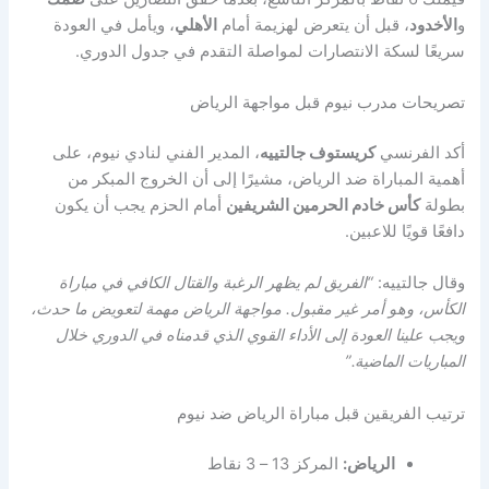
و
الأخدود
، قبل أن يتعرض لهزيمة أمام
الأهلي
، ويأمل في العودة
سريعًا لسكة الانتصارات لمواصلة التقدم في جدول الدوري.
تصريحات مدرب نيوم قبل مواجهة الرياض
أكد الفرنسي
كريستوف جالتييه
، المدير الفني لنادي نيوم، على
أهمية المباراة ضد الرياض، مشيرًا إلى أن الخروج المبكر من
بطولة
كأس خادم الحرمين الشريفين
أمام الحزم يجب أن يكون
دافعًا قويًا للاعبين.
وقال جالتييه:
“الفريق لم يظهر الرغبة والقتال الكافي في مباراة
الكأس، وهو أمر غير مقبول. مواجهة الرياض مهمة لتعويض ما حدث،
ويجب علينا العودة إلى الأداء القوي الذي قدمناه في الدوري خلال
المباريات الماضية.”
ترتيب الفريقين قبل مباراة الرياض ضد نيوم
الرياض:
المركز 13 – 3 نقاط