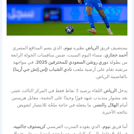
يستضيف فريق
الرياض
نظيره
نيوم
، الذي يضم المدافع المصري
أحمد حجازي
، مساء اليوم السبت، ضمن منافسات الجولة الرابعة
من بطولة
دوري روشن السعودي للمحترفين 2025
، في مواجهة
مرتقبة تقام على أرضية ملعب
نادي الشباب (إس إتش جي أرينا)
بالعاصمة الرياض.
يدخل
الرياض
اللقاء برصيد 3 نقاط فقط في المركز الثالث عشر،
بعد مشوار متذبذب شهد فوزًا وحيدًا على النجمة، مقابل هزيمتين
أمام
الهلال
و
النصر
، ما يجعله في حاجة ملحّة للانتصار لتعويض
نتائجه الأخيرة.
أما فريق
نيوم
، الذي يقوده المدرب الفرنسي
كريستوف جالتييه
،
فيملك 6 نقاط بالمركز التاسع، بعدما حقق انتصارين على
ضمك