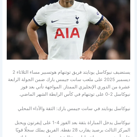
يستضيف نيوكاسل يونايتد فريق توتنهام هوتسبير مساء الثلاثاء 2
ديسمبر 2025 على ملعب سانت جيمس بارك ضمن الجولة الرابعة
عشرة من الدوري الإنجليزي الممتاز. المواجهة تأتي بعد فوز
نيوكاسل 2-0 على توتنهام في كأس الرابطة الشهر الماضي.
نيوكاسل يونايتد في سانت جيمس بارك: الثقة والأداء المحلي
نيوكاسل يدخل المباراة بثقة بعد الفوز 4-1 على إيفرتون ويحتل
المركز الثالث برصيد يقارب 28 نقطة. الفريق يملك سجلًا قويًا