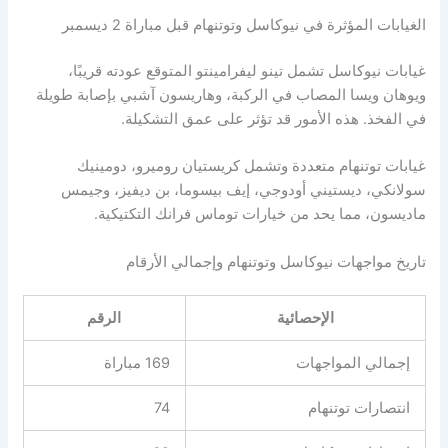
الغيابات المؤثرة في نيوكاسل وتوتنهام قبل مباراة 2 ديسمبر
غيابات نيوكاسل تشمل تينو ليفرامينتو المتوقع عودته قريبًا،
ويوهان ويسا المصاب في الركبة، وهاريسون آشبي بإصابة طويلة
في الفخذ. هذه الأمور قد تؤثر على عمق التشكيلة.
غيابات توتنهام متعددة وتشمل كريستيان روميرو، دومينيك
سولانكي، ديستيني أودوجي، إيف بيسوما، بن ديفيز، وجيمس
ماديسون، مما يحد من خيارات توماس فرانك التكتيكية.
تاريخ مواجهات نيوكاسل وتوتنهام وإجمالي الأرقام
الإحصائية
الرقم
إجمالي المواجهات
169 مباراة
انتصارات توتنهام
74