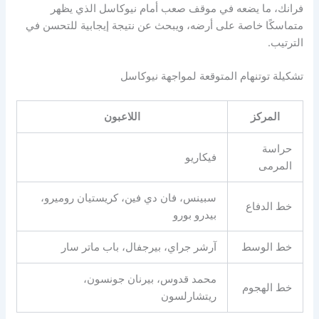
فرانك، ما يضعه في موقف صعب أمام نيوكاسل الذي يظهر
متماسكًا خاصة على أرضه، ويبحث عن نتيجة إيجابية للتحسن في
الترتيب.
تشكيلة توتنهام المتوقعة لمواجهة نيوكاسل
المركز
اللاعبون
حراسة
فيكاريو
المرمى
سبينس، فان دي فين، كريستيان روميرو،
خط الدفاع
بيدرو بورو
خط الوسط
آرشر جراي، بيرجفال، باب ماتر سار
محمد قدوس، بيرنان جونسون،
خط الهجوم
ريتشارلسون