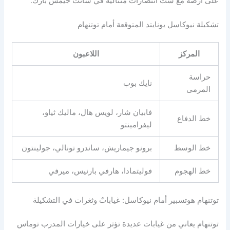
على أرضه مع ست انتصارات متتالية في سانت جيمس بارك.
تشكيلة نيوكاسل يونايتد المتوقعة أمام توتنهام
المركز
اللاعبون
حراسة
نايك بوب
المرمى
فابيان شار، لويس هال، ماليك ثياو،
خط الدفاع
ليفرامينتو
خط الوسط
برونو جيماريش، ساندرو تونالي، جولينتون
خط الهجوم
فوليتمادا، هارفي بارنيس، ميرفي
توتنهام هوتسبير أمام نيوكاسل: غياباتٌ وثغرات في التشكيلة
توتنهام يعاني من غيابات عديدة تؤثر على خيارات المدرب توماس