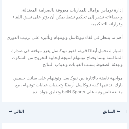
إدارة توماس برامال للمباريات معروفة بالصرامة المعتدلة،
وإحصاءاته تشير إلى تحكيم نشط يمكن أن يؤثر على نسق اللقاء
وقراراته التحكيمية.
أهم ما ينتظر في لقاء نيوكاسل وتوتنهام وتأثيره على ترتيب الدوري
المباراة تحمل أبعادًا قوية، ففوز نيوكاسل يعزز موقعه في صدارة
المنافسة بينما يحتاج توتنهام لنتيجة إيجابية للخروج من الشكوك
وتهدئة الضغوط بسبب الغيابات وتذبذب النتائج.
مواجهة نابضة بالإثارة بين نيوكاسل وتوتنهام على سانت جيمس
بارك، تدعمها كفة نيوكاسل أرضيًا وتحديات غيابات توتنهام، مع
متابعة تلفزيونية على beIN Sports وتعليق جواد بده.
السابق
التالي