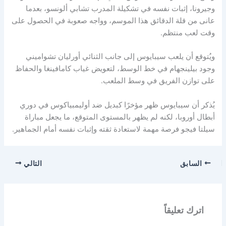
وجيرونا، إثبات نفسه في تشكيلة المدرب تشابي ألونسو، بعدما
عانى من قلة الدقائق هذا الموسم، وواجه صعوبة في الحصول على
وقت لعب منتظم.
ويُتوقع أن يلعب سيبايوس إلى جانب الثنائي أورليان تشواميني
وجود بيلينجهام في خط الوسط، لتعويض غياب كامافينغا والحفاظ
على توازن الفريق في وسط الملعب.
يُذكر أن سيبايوس ظهر مؤخرًا كبديل ضد أوليمبياكوس في دوري
أبطال أوروبا، لكنه لم يظهر بالمستوى المتوقع، ما يجعل مباراة
سيلتا فيجو فرصة مهمة لاستعادة ثقته وإثبات نفسه أمام الجماهير.
السابق
التالي
اترك تعليقاً