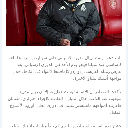
بات لاعب وسط ريال مدريد الإسباني داني سيبايوس مرشحًا للعب
كأساسي ضد سيلتا فيجو يوم الأحد في الدوري الإسباني، بعد
تعرض زميله الفرنسي إدواردو كامافينغا لالتواء في الكاحل خلال
مواجهة أتلتيك بيلباو الأخيرة.
وأكدت المصادر أن الإصابة ليست خطيرة، إلا أن ريال مدريد
سيغيب عنه اللاعب خلال المباراة القادمة كإجراء احترازي، لضمان
جاهزيته لمواجهة مانشستر سيتي في دوري أبطال أوروبا الأسبوع
المقبل.
وتتيح هذه الفرصة لسيبايوس، الذي لم يبدأ مباريات أتلتيك بيلباو