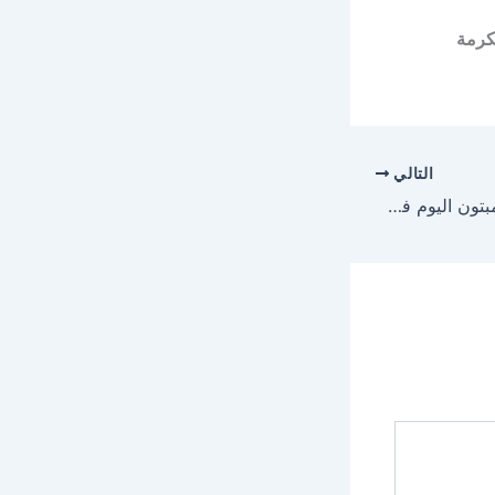
مكرمة
التالي
مباراة ليفربول وساوثهامبتون اليوم في كأس الرابطة الإنجليزية