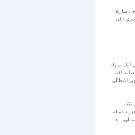
ي مباراة
 أول مباراة
في إضافة لقب
ر الإيطالي
زي (2-1) بتحقيق ثلاثة
عزز سلسلة
توالي، مع