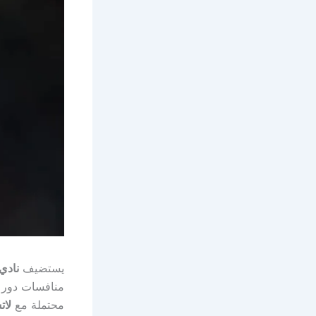
يستضيف
نادي
منافسات دور الـ16
محتملة مع
لات