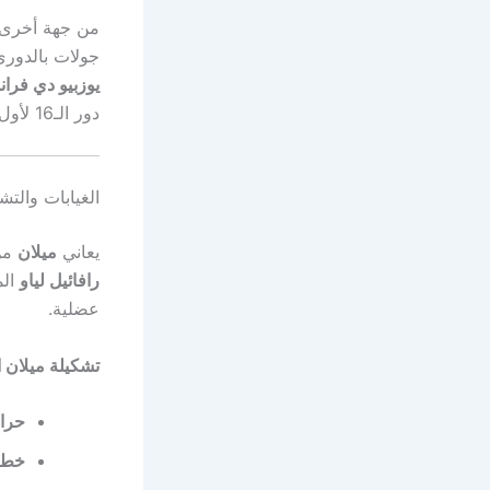
من جهة أخرى،
جولات بالدوري
يوزبيو دي فرا
دور الـ16 لأول مرة منذ موسم 2021-22.
الغيابات والتش
يعاني
ميلان
من 
رافائيل لياو
الم
عضلية.
تشكيلة ميلان ا
حرا
خط ا