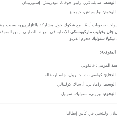
الوسط:
سايلماكرز، رابيو، فوفانا، مودريتش، إستوربينان
الهجوم:
بوليسيتش، خيمينيز
اجه صعوبات أيضًا، مع شكوك حول مشاركة
بالتازار بيريه
بسبب مشا
ي جان
و
فيليب ماركوينسكي
للإصابة في الرباط الصليبي. ومن المتوقع 
د
نيكولا ستوليك
هجوم الفريق.
المتوقعة:
سة المرمى:
فالكوني
لدفاع:
كواسي، ت. جابرييل، جاسبار، غالو
الوسط:
راماداني، أ. سالا، كوليبالي
الهجوم:
بيروتي، ستوليك، سوتيل
يلان وليتشي في كأس إيطاليا