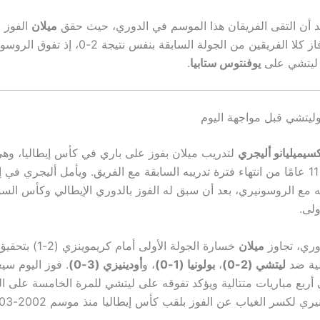
بعد أن التقى الفريقان هذا الموسم في الدوري، حيث حقق
ميلان
الفوز ف
 الفريقين من الجولة السابقة بنفس نتيجة 2-0، إذ تفوق الروسونيري على
 ليتشي على
يوفنتوس ستابيا
.
ليتشي قبل مواجهة اليوم
سيميليانو أليجري
لتدريب ميلان بفوز على باري في كأس إيطاليا، وهي
رسمية له بعد 11 عامًا من انتهاء فترة تدريبه السابقة مع الفريق. ويأمل أليجري 
 مع الروسونيري، بعد أن سبق له الفوز بالدوري الإيطالي وكأس السوب
ولى.
وري، تجاوز
ميلان
خسارة الجولة الأولى أمام كريموين
لية ضد
ليتشي (2-0)
،
بولونيا (1-0)
، و
أودينيزي (3-0)
. فوز اليوم سي
 أربع مباريات متتالية ويؤكد تفوقه على ليتشي للمرة الخامسة على ال
ي لكسر الغياب عن الفوز بلقب كأس إيطاليا منذ موسم 2002-03.