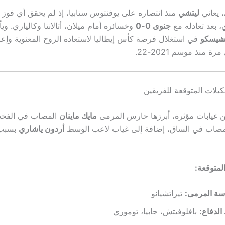
 يعاني
ليتشي
منذ انتصاره على يوفنتوس ستابيا، إذ لم يحقق أي فوز 
، بعد تعادله مع
جنوى 0-0
وخسائره أمام ميلان، أتالانتا وكالياري. و
نشيسكو
في استغلال فرصة كأس إيطاليا لاستعادة الروح المعنوية وإعا
كيلات المتوقعة للفريقين
غيابات مؤثرة، أبرزها حارس المرمى
مايك ماينان
المصاب في الفخذ،
صاب في الساق، إضافة إلى غياب لاعب الوسط
أردون ياشاري
بسبب 
لمتوقعة:
سة المرمى:
تيراتشيانو
لدفاع:
بافلوفيتش، جابيا، توموري