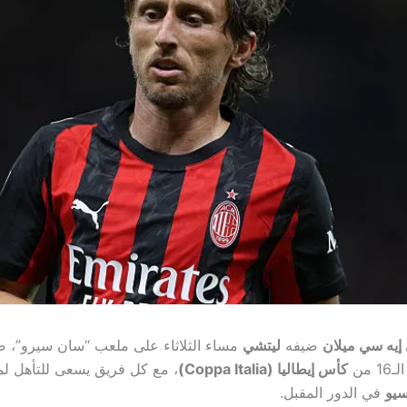
 إيه سي ميلان
ضيفه
ليتشي
مساء الثلاثاء على ملعب “سان سيرو”، 
 من
كأس إيطاليا (Coppa Italia)
، مع كل فريق يسعى للتأهل لم
سيو
في الدور المقبل.