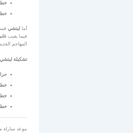
خط 
خط 
أما
ليتشي
فسيو
فيما يغيب
غاب
المهاجم الجدي
تشكيلة ليتشي 
حرا
خط ا
خط 
خط 
موعد مباراة م