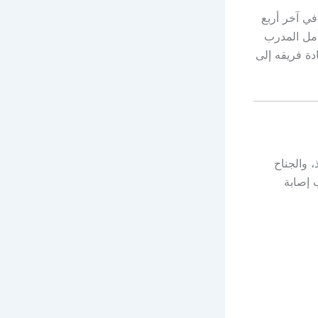
في آخر أربع
يأمل المدرب
دة فريقه إلى
 والجناح
إصابة