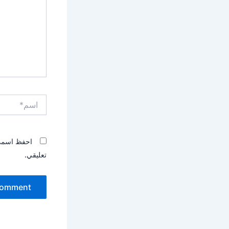
اسم*
احفظ اسمي، 
تعليقي.