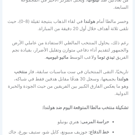
السابعة.
وخسر مالطا أمام
هولندا
في لقاء الذهاب بنتيجة ثقيلة (8-0)، حيث
تلقى ثلاثة أهداف خلال أول 20 دقيقة من المباراة.
رغم ذلك، يحاول المنتخب المالطي الاستفادة من عاملي الأرض
والجمهور لتقديم أداء دفاعي متوازن وتقليل الأضرار، بقيادة نجم
الفريق
تيدي توما
ولاعب الوسط
ماثيو غيوميه
.
تاريخيًا، التقى المنتخبان في ست مناسبات سابقة، فاز
منتخب
هولندا
بجميعها، وسجل 30 هدفًا مقابل هدفين فقط في شباكه،
وهو ما يعكس الفارق الكبير بين الفريقين من حيث الجودة والخبرة
الدولية.
تشكيلة منتخب مالطا المتوقعة اليوم ضد هولندا:
حراسة المرمى:
هنري بونيلو
خط الدفاع:
جوزيف مبيونغ، كايل شو، ستيف بورغ، جاك