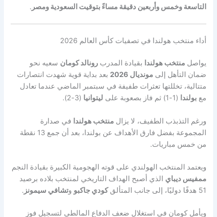
التاسعة وخمس وأربعين دقيقة مساءً بتوقيت السعودية ومصر
.
أداء منتخب هولندا في تصفيات كأس العالم 2026
يواصل
منتخب هولندا
بقيادة المدرب
رونالد كومان
سعيه نحو
ضمان التأهل إلى
مونديال 2026
بعد بداية قوية شهدت انتصارات
متتالية، تخللتها تعثرات طفيفة في سبتمبر الماضي عندما تعادل
مع
بولندا
(1-1) ثم فاز بصعوبة على
ليتوانيا
(3-2).
ورغم التذبذب الطفيف، لا يزال
منتخب هولندا
في صدارة
المجموعة بفضل فارق الأهداف عن بولندا، بعد أن جمع 13 نقطة
من خمس مباريات.
ويعتمد المنتخب الهولندي على قوته الهجومية الكبيرة بقيادة النجم
ممفيس ديباي
الذي أصبح الهداف التاريخي لمنتخب بلاده برصيد
51 هدفًا دوليًا، إلى جانب المتألق
كودي جاكبو
و
تشافي سيمونز
.
ويأمل كومان في استغلال ضعف الدفاع المالطي لتسجيل فوز