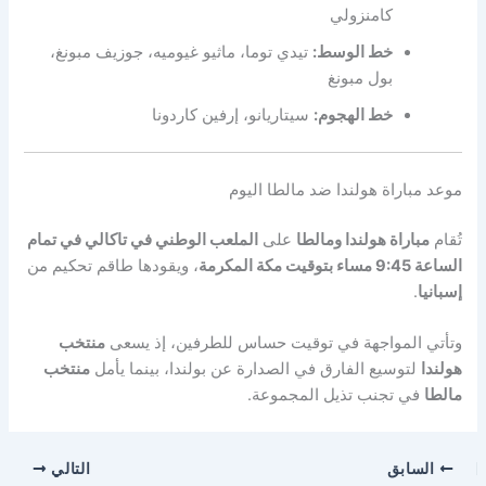
كامنزولي
خط الوسط:
تيدي توما، ماثيو غيوميه، جوزيف مبونغ،
بول مبونغ
خط الهجوم:
سيتاريانو، إرفين كاردونا
موعد مباراة هولندا ضد مالطا اليوم
تُقام
مباراة هولندا ومالطا
على
الملعب الوطني في تاكالي في تمام
الساعة 9:45 مساء بتوقيت مكة المكرمة
، ويقودها طاقم تحكيم من
إسبانيا
.
وتأتي المواجهة في توقيت حساس للطرفين، إذ يسعى
منتخب
هولندا
لتوسيع الفارق في الصدارة عن بولندا، بينما يأمل
منتخب
مالطا
في تجنب تذيل المجموعة.
السابق
التالي