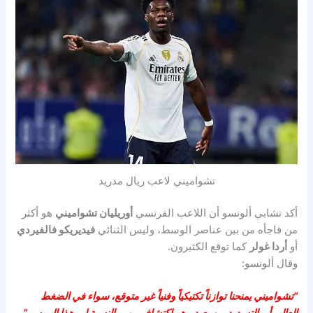
تشواميني لاعب ريال مدريد
أكد تشابي ألونسو أن اللاعب الفرنسي
أوريليان تشواميني
هو أكثر
من فاجأه من بين عناصر الوسط، وليس الثنائي
فيديريكو فالفيردي
أو
أردا غولر
كما توقع الكثيرون.
وقال ألونسو:
“تشواميني يمنحنا توازناً تكتيكياً وفنياً غير متوقع، سواء في الضغط