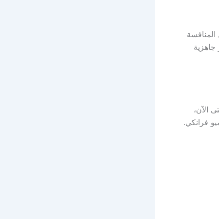
 المنافسة
 جاهزية
ى الآن،
يو فرانكي.