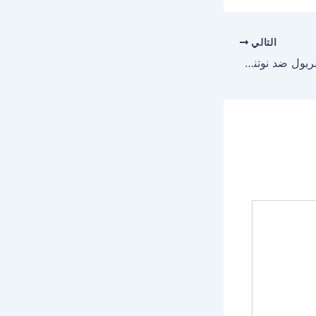
التالي
ملخص ونتيجة مباراة ليفربول ضد نوتنجهام فورست اليوم في الدوري الإنجليزي