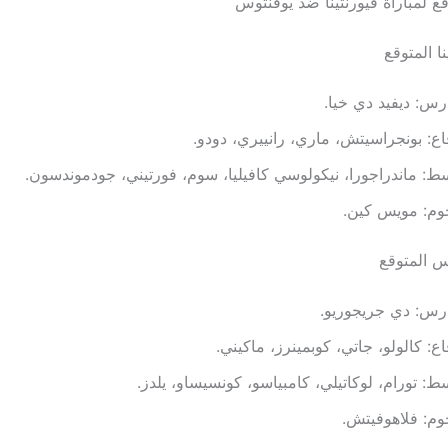
ع لمباراة فيورنتينا ضد يوفنتوس
ا المتوقع
رس: ديفيد دي خيا.
اع: بونجراسيتش، ماري، رانييري، دودو.
ط: ماندراجورا، نيكولوسي كافيليا، سوم، فورتيني، جودموندسون.
وم: مويس كين.
س المتوقع
رس: دي جريجوريو.
اع: كالولو، جاتي، كوبمينرز، ماكيني.
ط: تورام، لوكاتيلي، كامبياسو، كونسيساو، يلدز.
وم: فلاهوفيتش.