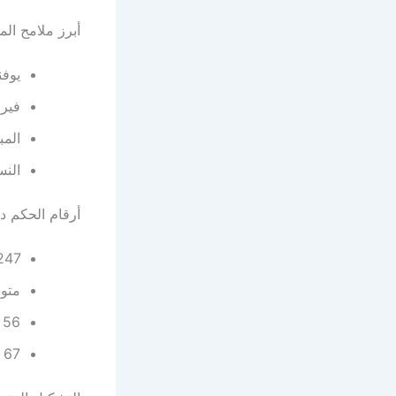
أبرز ملامح الم
يوفن
فيرو
المب
النس
أرقام الحكم د
247 مباراة في الدوري الإي
متوسط 4.4 بطاق
56 بطاقة حمراء.
67 ركلة جزاء محتسبة.