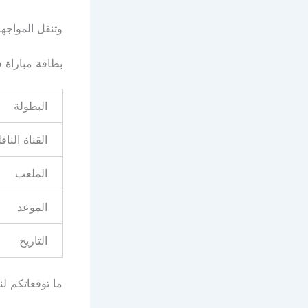
وتنقل المواجهة عبر منصة Starzplay الناقل ا
بطاقة مباراة فيورنتين
البطولة
القناة الناقل
الملعب
الموعد
التاريخ
ما توقعاتكم لن