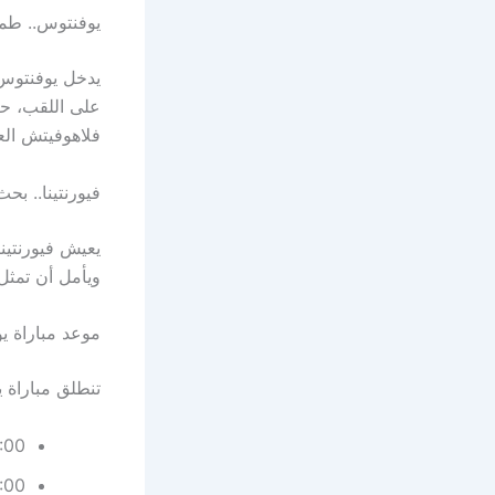
يوفنتوس.. طمو
يدخل يوفنتوس 
على اللقب، حي
فلاهوفيتش الع
فيورنتينا.. بح
يعيش فيورنتين
ويأمل أن تمثل
موعد مباراة يو
تنطلق مباراة 
7:00 مساءً بتوقيت 
8:00 مساءً بتوقيت مك