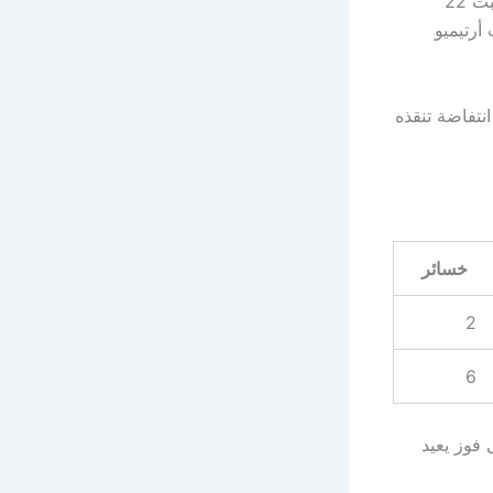
يترقب عشاق الكالتشيو مواجهة قوية تجمع بين يوفنتوس وفيورنتينا مساء اليوم السبت 22
 أرتيميو
نتفاضة تنقذه
خسائر
2
6
 فوز يعيد