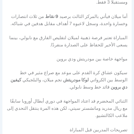
ومستقبلًا 3 فقط.
أما ميلان فيأتي بالمركز الثالث برصيد
9 نقاط
من ثلاث انتصارات
وخسارة واحدة، وسجل لاعبوه 7 أهداف مقابل هدفين في شباكه.
المباراة تعتبر فرصة ذهبية لميلان لتقليص الفارق مع نابولي، بينما
يسعى الأخير للحفاظ على الصدارة منفردًا.
مواجهة خاصة بين مودريتش ودي بروين
سيكون عشاق كرة القدم على موعد مع صراع مثير في خط
الوسط بين الكرواتي
لوكا مودريتش
نجم ميلان، والبلجيكي
كيفين
دي بروين
قائد خط وسط نابولي.
الثنائي المخضرم قد اعتاد المواجهة في دوري أبطال أوروبا سابقًا
مع ريال مدريد ومانشستر سيتي، لكن هذه المرة ينتقل التحدي إلى
ملاعب الكالتشيو.
تصريحات المدربين قبل المباراة