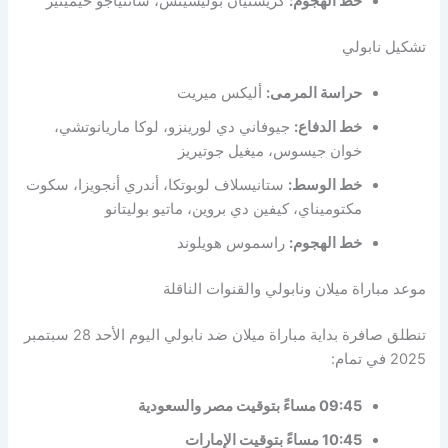
خط الهجوم:
كريستيان بوليسيتش، سانتياجو خيمينيز
تشكيل نابولي
حراسة المرمى:
أليكس ميريت
خط الدفاع:
جيوفاني دي لورينزو، لوكا ماريانوتشي،
خوان جيسوس، ميغيل جوتيريز
خط الوسط:
ستانيسلاف لوبوتكا، أندري أنجويزا، سكوت
مكتوميناي، كيفين دي بروين، ماتيو بوليتانو
خط الهجوم:
راسموس هويلوند
موعد مباراة ميلان ونابولي والقنوات الناقلة
تنطلق صافرة بداية مباراة ميلان ضد نابولي اليوم الأحد 28 سبتمبر
2025 في تمام:
09:45 مساءً بتوقيت مصر والسعودية
10:45 مساءً بتوقيت الإمارات