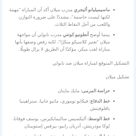
ماسيميليانو أليجري
مدرب ميلان أكد أن المباراة “مهمة
لكنها ليست حاسمة”، مشددًا على ضرورة التوازن
واللعب من أجل النقاط الثلاث.
بينما أوضح
أنطونيو كونتي
مدرب نابولي أن مواجهة
ميلان “تعتبر كلاسيكو مبكرًا”، لكنه رفض وصفها بأنها
مباراة لقب مبكر، مؤكدًا أن الطريق لا يزال طويلًا.
التشكيل المتوقع لمباراة ميلان ضد نابولي
تشكيل ميلان
حراسة المرمى:
مايك ماينان
خط الدفاع:
فيكايو توموري، ماتيو جابيا، ستراهينيا
بافلوفيتش
خط الوسط:
أليكسيس ساليمايكيرس، يوسف فوفانا،
لوكا مودريتش، أدريان رابيو، بيرفس إستوبينان