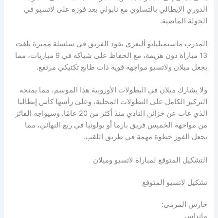
الدوري الإيطالي بالتساوي مع نابولي بعد فوزه على لاتسيو في
الجولة الماضية.
المدرب ماسيميليانو أليغري يقود الفريق في سلسلة مميزة بلغت
13 مباراة دون هزيمة، مع الحفاظ على شباكه في 9 مباريات، مما
يجعل ميلان ولاتسيو مواجهة قوية ذات طابع تكتيكي مرتفع.
ولا يشارك ميلان في البطولات الأوروبية هذا الموسم، مما يمنحه
التركيز الكامل على البطولات المحلية، وعلى رأسها كأس إيطاليا
الذي غاب عن خزائن النادي منذ أكثر من 20 عامًا. وسيواجه الفائز
من مواجهة الخميس فريق بارما أو بولونيا في ربع النهائي، مما
يجعل الفوز خطوة مهمة في طريق اللقب.
التشكيل المتوقع لمباراة لاتسيو وميلان
تشكيل لاتسيو المتوقع
حارس المرمى:
مانداس