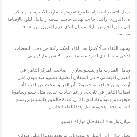
يدخل لاتسيو المباراة بطموح تعويض خسارته الأخيرة أمام ميلان
في الدوري، والتي جاءت بهدف حاسم سجله رافائيل لياو، بالإضافة
إلى تألق الحارس مايك مينيان الذي حرم الفريق من أهداف
محققة.
وشهد اللقاء جدلًا كبيرًا بعد إلغاء الحكم ركلة جزاء في اللحظات
الأخيرة، مما أدى لطرد مساعد مدرب لاتسيو ماركو ياني.
ويأمل المدرب ماوريتسيو ساري – صاحب المركز الثامن في
الدوري الإيطالي – في استغلال أفضلية لاتسيو ضد ميلان على
أرضه وبين جماهيره، خصوصًا أن الفريق يبحث عن لقب كأس
إيطاليا الثامن في تاريخه. ورغم غيابات عديدة مثل جيغو وسامويل
جيغوت وروفيلّا وكاتالدي، إلا أن عودة فالنتين كاستيانوس تمنح
الفريق دفعة هجومية قبل هذا اللقاء الحاسم.
ميلان وارتفاع الثقة قبل مباراة لاتسيو
يصل ميلان إلى المباراة بمعنويات مرتفعة بعدما اعتلى صدارة