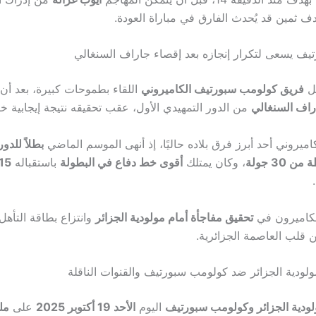
ف يسعى لتكرار إنجازه بعد إقصاء جاراف السنغالي
خل
فريق كولومب سبورتيف الكاميروني
اللقاء بطموحات كبيرة، بعد أن
راف السنغالي
من الدور التمهيدي الأول، عقب تحقيقه نتيجة إيجابية خار
لكاميروني أحد أبرز فرق بلاده حاليًا، إذ أنهى الموسم الماضي
بطلاً للدو
، وكان يمتلك
أقوى خط دفاع في البطولة
باستقباله
15 هدفًا فق
لكاميرون في
تحقيق مفاجأة أمام مولودية الجزائر
وانتزاع بطاقة التأهل
قلب العاصمة الجزائرية.
ولودية الجزائر ضد كولومب سبورتيف والقنوات الناقلة
ودية الجزائر وكولومب سبورتيف
اليوم
الأحد 19 أكتوبر 2025
على
ملعب 