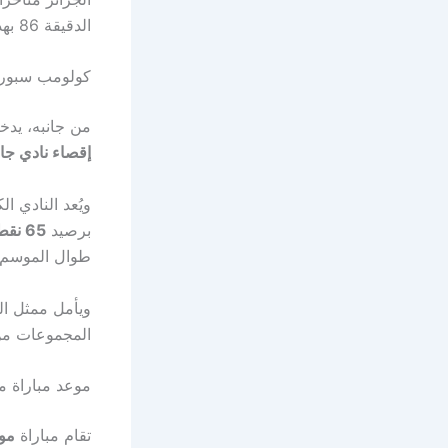
الدقيقة 86 بهدف ثمين قد يُحدث الفارق في مباراة العودة.
كولومب سبورتي
من جانبه، يد
إقصاء نادي جا
ويُعد النادي ا
برصيد
65 نقطة من 30 جولة
طوال الموسم.
ويأمل ممثل ا
المجموعات من 
موعد مباراة م
تقام مباراة
مول