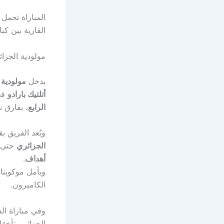
المباراة تحمل 
القارية بين كبا
مولودية الجزائ
يدخل
مولودية 
أتلتيك بارادو
في
الرابع
، بفارق 
ويُعد الفريق 
الجزائري
حتى ا
أهداف
.
ويأمل موكوينا
الكاميرون.
وفي مباراة الذ
الجزائر متأخرًا بهدف منذ