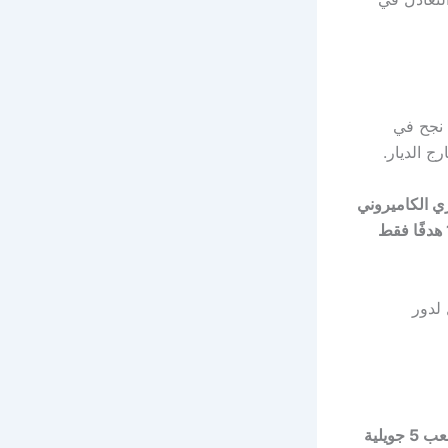
 نجح في
ج الديار.
ري الكاميروني
ط
 لدور
5 جويلية