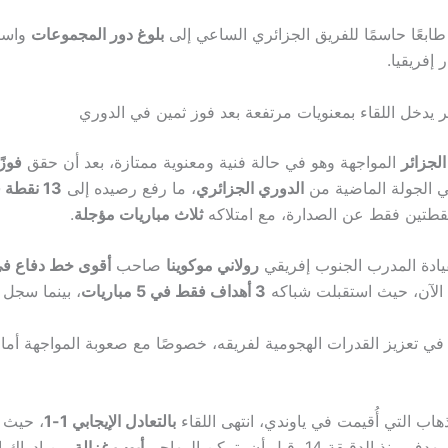
طابعًا حاسمًا للفريق الجزائري الساعي إلى
بلوغ دور المجموعات
واستع
ر إفريقيا.
ر يدخل اللقاء بمعنويات مرتفعة بعد فوز ثمين في الدوري
الجزائر
المواجهة وهو في حالة فنية ومعنوية ممتازة، بعد أن حقق
فوزً
 الجولة الماضية من
الدوري الجزائري
، ما رفع رصيده إلى
13 نقطة
نقطتين فقط عن الصدارة، مع امتلاكه
ثلاث مباريات مؤجلة
.
بقيادة المدرب الجنوب إفريقي
رولاني موكوينا
صاحب
أقوى خط دفاع في
لآن، حيث استقبلت شباكه
3 أهداف فقط في 5 مباريات
، بينما سجل
 في تعزيز القدرات الهجومية لفريقه، خصوصًا مع صعوبة المواجهة أما
هاب التي أُقيمت في ياوندي، انتهى اللقاء
بالتعادل الإيجابي 1-1
، حيث 
 الدقيقة 14، قبل أن يتمكن المهاجم
أيوب غزالة
من إدراك ا