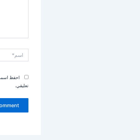
اسم*
احفظ اسمي، 
تعليقي.