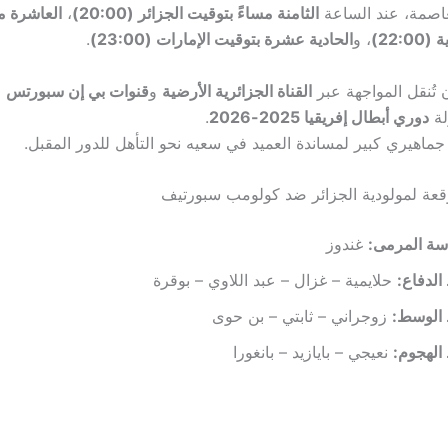
عاصمة، عند الساعة
الثامنة مساءً بتوقيت الجزائر (20:00)
،
العاشرة م
22:)
، و
الحادية عشرة بتوقيت الإمارات (23:00)
.
 تُنقل المواجهة عبر
القناة الجزائرية الأرضية
و
قنوات بي إن سبورتس
ا
لة
دوري أبطال إفريقيا 2025-2026
.
جماهيري كبير لمساندة العميد في سعيه نحو التأهل للدور المقبل.
وقعة لمولودية الجزائر ضد كولومب سبورتيف
سة المرمى:
غندوز
لدفاع:
حلايمية – غزال – عبد اللاوي – بوقرة
الوسط:
زوجراني – ثابتي – بن حوى
الهجوم:
نعيجي – بايازيد – بانغورا