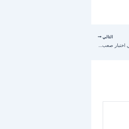
التالي
يوفنتوس يزور لاتسيو في اختبار صعب على ملعب الأولمبيكو في الدوري الإيطالي