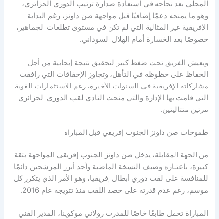
المحلي بعد نجاحه في استعادة صدارة ترتيب الدوري الجزائري،
وهو ما يمنحه دعمًا إضافيًا قبل مواجهة صن داونز، رغم البداية
الإفريقية غير المثالية التي لم تكن في مستوى تطلعات الجماهير،
خصوصًا بعد الخسارة أمام الهلال السوداني.
ويعيش الفريق تحت ضغط كبير لتحقيق نتيجة إيجابية من أجل
الحفاظ على حظوظه في التأهل، وتجاوز الإخفاقات التي رافقت
مشاركاته الإفريقية في السنوات الأخيرة، رغم الاستثمارات القوية
التي قامت بها الإدارة والتي منحت النادي لقب الدوري الجزائري
مرتين متتاليتين.
طموحات صن داونز الجنوب إفريقي قبل المباراة
من الجهة المقابلة، يدخل صن داونز الجنوب إفريقي المواجهة بثقة
كبيرة، باعتباره وصيف النسخة الماضية وأحد أبرز المرشحين دائمًا
للمنافسة على لقب دوري أبطال إفريقيا، وهو الأمر الذي يتكرر كل
موسم، رغم عدم قدرته على حصد اللقب منذ تتويجه عام 2016.
المباراة تحمل طابعًا خاصًا للمدرب رولاني موكوينا، المدير الفني