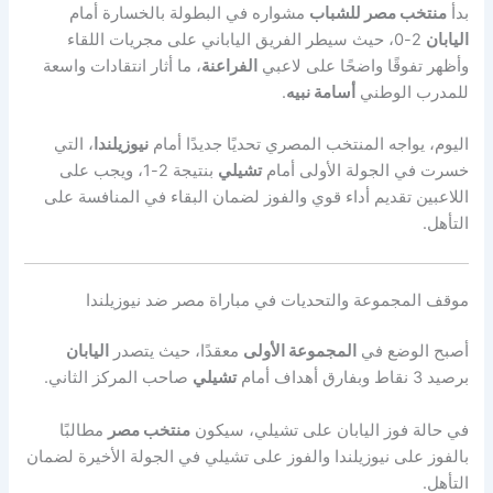
بدأ
منتخب مصر للشباب
مشواره في البطولة بالخسارة أمام
اليابان
2-0، حيث سيطر الفريق الياباني على مجريات اللقاء
وأظهر تفوقًا واضحًا على لاعبي
الفراعنة
، ما أثار انتقادات واسعة
للمدرب الوطني
أسامة نبيه
.
اليوم، يواجه المنتخب المصري تحديًا جديدًا أمام
نيوزيلندا
، التي
خسرت في الجولة الأولى أمام
تشيلي
بنتيجة 2-1، ويجب على
اللاعبين تقديم أداء قوي والفوز لضمان البقاء في المنافسة على
التأهل.
موقف المجموعة والتحديات في مباراة مصر ضد نيوزيلندا
أصبح الوضع في
المجموعة الأولى
معقدًا، حيث يتصدر
اليابان
برصيد 3 نقاط وبفارق أهداف أمام
تشيلي
صاحب المركز الثاني.
في حالة فوز اليابان على تشيلي، سيكون
منتخب مصر
مطالبًا
بالفوز على نيوزيلندا والفوز على تشيلي في الجولة الأخيرة لضمان
التأهل.