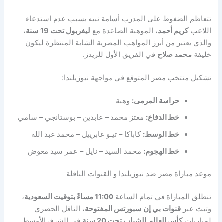
تتعاظم الضغوط على المدرب أسامة نبيه بسبب عدم استدعاء
اللاعب
كريم أحمد
، الموهبة الصاعدة مع
ليفربول تحت 19 سنة
،
والذي يعتبر من أبرز المواهب المصرية الشابة المنتظرة ليكون
خليفة
محمد صلاح
في الفريق الأول للريدز.
تشكيل منتخب مصر المتوقع في مواجهة نيوزيلندا:
حراسة المرمى:
وهبة
خط الدفاع:
معتز محمد – عابدين – بوستانجي – سامي
خط الوسط:
كاباكا – تيبو غابرييل – محمد عبد الله
خط الهجوم:
محمد السيد – نايل – عمر سيد معوض
موعد مباراة مصر ضد نيوزيلندا و القنوات الناقلة
تنطلق المباراة في تمام الساعة
11:00 مساءً بتوقيت السعودية
،
وتبث عبر
قنوات بي إن سبورتس المفتوحة
، الناقل الحصري
لمباريات
كأس العالم للشباب تحت 20 سنة
في الشرق الأوسط.