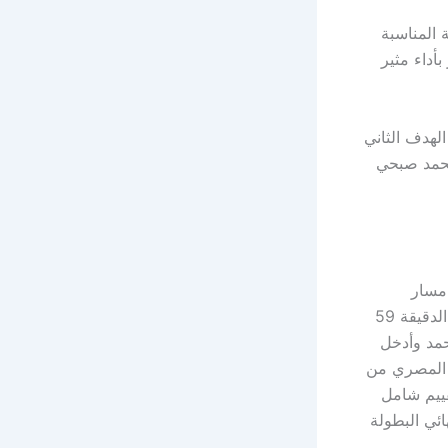
 المناسبة
أداء مثير
لهدف الثاني
محمد صبحي
مسار
المباراة، حيث أدخل أحمد فتوح بدلاً من مروان عثمان في بداية الشوط الثاني، وفي الدقيقة 59
قة 68 أخرج مصطفى محمد وأدخل
ب المصري من
قييم شامل
ئي البطولة