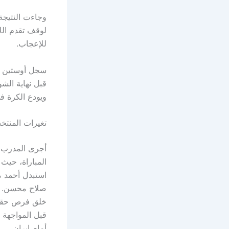
وجاءت النتيجة
لوقف تقدم الل
للإعجاب.
سجل أوستين ال
قبل نهاية الش
ويودع الكرة ف
تغيرات المنت
أجرى المدرب ا
صلاح محسن. غي
خلق فرص حقيقي
قبل المواجهة 
أمام إيران.