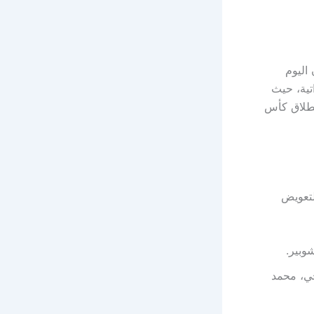
اليوم
عين الإماراتية، حيث
انطلاق كأس
لتعويض
وبير.
حي، محمد