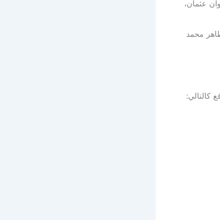
ان عثمان،
اهر محمد
 كالتالي: