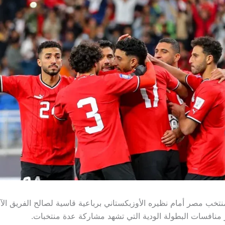
منتخب مصر أمام نظيره الأوزبكستاني برباعية قاسية لصالح الفريق الآ