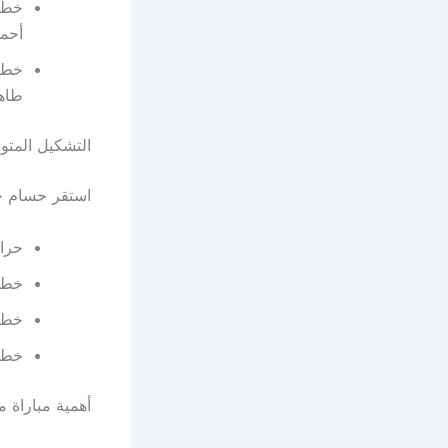
خط 
أحمد
خط 
طاه
التشكيل المتو
استقر حسام ح
حرا
خط ا
خط 
خط 
أهمية مباراة م