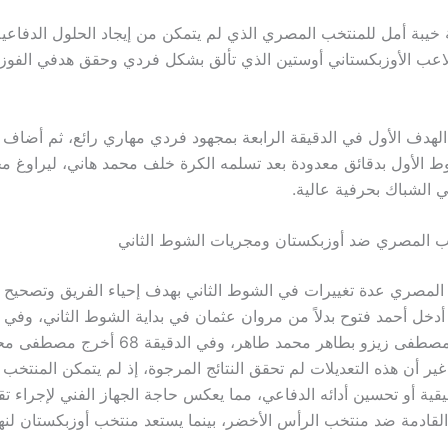
 خيبة أمل للمنتخب المصري الذي لم يتمكن من إيجاد الحلول الدفاعية
اعب الأوزبكستاني أوستين الذي تألق بشكل فردي وحقق هدفي الفوز ب
هدف الأول في الدقيقة الرابعة بمجهود فردي مهاري رائع، ثم أضاف ا
وط الأول بدقائق معدودة بعد تسلمه الكرة خلف محمد هاني، ليراوغ 
ي الشباك بحرفية عالية.
خب المصري ضد أوزبكستان ومجريات الشوط الثاني
لمصري عدة تغييرات في الشوط الثاني بهدف إحياء الفريق وتصحيح 
استبدل أحمد مصطفى زيزو بطاهر محمد طاهر، وفي الدقي
ر أن هذه التعديلات لم تحقق النتائج المرجوة، إذ لم يتمكن المنتخ
ة أو تحسين أدائه الدفاعي، مما يعكس حاجة الجهاز الفني لإجراء ت
القادمة ضد منتخب الرأس الأخضر، بينما يستعد منتخب أوزبكستان لنها