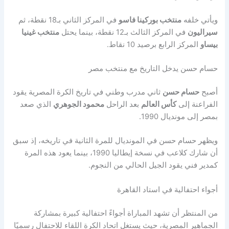
ويأتي خلفه
منتخب بوركينا فاسو
في المركز الثاني بـ18 نقطة، ثم
سيراليون
في المركز الثالث بـ12 نقطة، بينما يحتل
منتخب غينيا
بيساو
المركز الرابع برصيد 10 نقاط.
حسام حسن يدخل التاريخ مع منتخب مصر
أصبح
حسام حسن
ثاني مدرب وطني في تاريخ الكرة المصرية يقود
الفراعنة إلى
كأس العالم
بعد الراحل
محمود الجوهري
الذي صعد
بمصر إلى مونديال 1990.
ويظهر حسام حسن في المونديال للمرة الثانية في تاريخه، إذ سبق
أن شارك كلاعب في نسخة إيطاليا 1990، بينما يعود هذه المرة
كمدير فني يقود الجيل الحالي من النجوم.
أجواء احتفالية في استاد القاهرة
من المنتظر أن تشهد المباراة أجواءً احتفالية كبيرة بمشاركة
الجماهير المصرية، حيث يستغل اتحاد الكرة اللقاء للاحتفال رسميًا