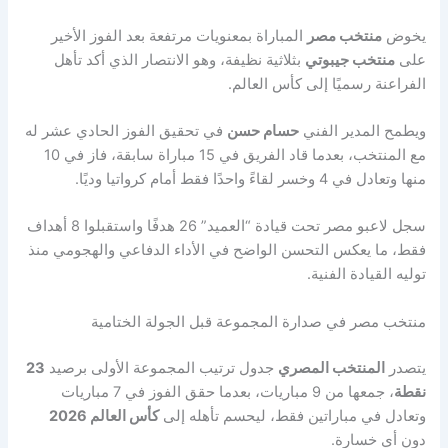
يخوض
منتخب مصر
المباراة بمعنويات مرتفعة بعد الفوز الأخير
على
منتخب جيبوتي
بثلاثية نظيفة، وهو الانتصار الذي أكد تأهل
الفراعنة رسميًا إلى كأس العالم.
ويطمح المدير الفني
حسام حسن
في تحقيق الفوز الحادي عشر له
مع المنتخب، بعدما قاد الفريق في 15 مباراة سابقة، فاز في 10
منها وتعادل في 4 وخسر لقاءً واحدًا فقط أمام كرواتيا وديًا.
سجل لاعبو مصر تحت قيادة “العميد” 26 هدفًا واستقبلوا 8 أهداف
فقط، ما يعكس التحسن الواضح في الأداء الدفاعي والهجومي منذ
توليه القيادة الفنية.
منتخب مصر في صدارة المجموعة قبل الجولة الختامية
يتصدر
المنتخب المصري
جدول ترتيب المجموعة الأولى برصيد
23
نقطة
، جمعها من 9 مباريات، بعدما حقق الفوز في 7 مباريات
وتعادل في مباراتين فقط، ليحسم تأهله إلى
كأس العالم 2026
دون أي خسارة.