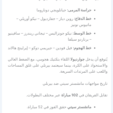
حراسة المرمى:
جيانلويجي دوناروما
خط الدفاع:
روبن دياز – جفارديول – نيكو أوريلي –
ماتيوس نونيز
خط الوسط:
نيكو جونزاليس – تيجاني ريندرز – سافينيو
– برناردو سيلفا
خط الهجوم:
فيل فودين – جيريمي دوكو – إيرلينج هالاند
يُتوقع أن يدخل
جوارديولا
اللقاء بتكتيك هجومي، مع الضغط العالي
والاستحواذ على الكرة، بينما سيعتمد بيرنلي على غلق المساحات
واللعب على المرتدات السريعة.
تاريخ مواجهات مانشستر سيتي ضد بيرنلي
تقابل الفريقان في
102 مباراة
عبر مختلف البطولات.
مانشستر سيتي
حقق الفوز في 52 مباراة.