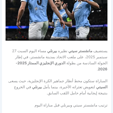
يستضيف
مانشستر سيتي
نظيره
بيرنلي
مساء اليوم السبت 27
سبتمبر 2025، على ملعب الاتحاد بمدينة مانشستر، في إطار
الجولة السادسة من بطولة
الدوري الإنجليزي الممتاز 2025-
.
2026
المباراة ستكون محط أنظار جماهير الكرة الإنجليزية، حيث يسعى
السيتي
لتعويض تعثراته الأخيرة، بينما يأمل
بيرنلي
في الخروج
بنتيجة إيجابية أمام حامل اللقب السابق.
ترتيب مانشستر سيتي وبيرنلي قبل مباراة اليوم