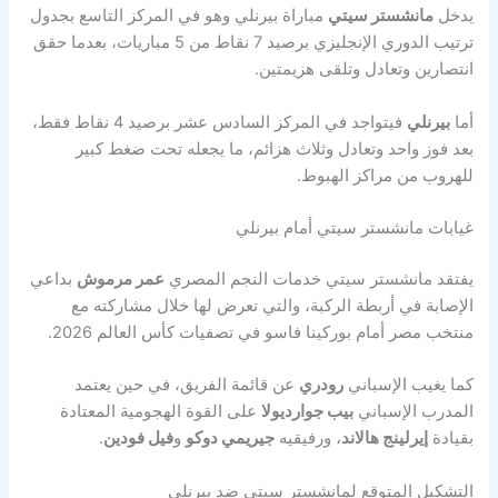
يدخل
مانشستر سيتي
مباراة بيرنلي وهو في المركز التاسع بجدول
ترتيب الدوري الإنجليزي برصيد 7 نقاط من 5 مباريات، بعدما حقق
انتصارين وتعادل وتلقى هزيمتين.
أما
بيرنلي
فيتواجد في المركز السادس عشر برصيد 4 نقاط فقط،
بعد فوز واحد وتعادل وثلاث هزائم، ما يجعله تحت ضغط كبير
للهروب من مراكز الهبوط.
غيابات مانشستر سيتي أمام بيرنلي
يفتقد مانشستر سيتي خدمات النجم المصري
عمر مرموش
بداعي
الإصابة في أربطة الركبة، والتي تعرض لها خلال مشاركته مع
منتخب مصر أمام بوركينا فاسو في تصفيات كأس العالم 2026.
كما يغيب الإسباني
رودري
عن قائمة الفريق، في حين يعتمد
المدرب الإسباني
بيب جوارديولا
على القوة الهجومية المعتادة
بقيادة
إيرلينج هالاند
، ورفيقيه
جيريمي دوكو
و
فيل فودين
.
التشكيل المتوقع لمانشستر سيتي ضد بيرنلي