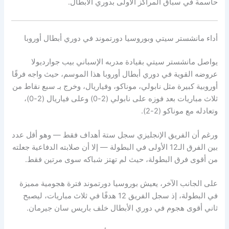
حاسمة في سباق المراكز الأولى بدوري الأبطال.
أداء مانشستر سيتي وبوروسيا دورتموند في دوري أبطال أوروبا
يواصل مانشستر سيتي بقيادة مدربه الإسباني بيب جوارديولا
عروضه القوية في دوري أبطال أوروبا هذا الموسم، حيث واجه فرقًا
أوروبية كبيرة مثل نابولي، موناكو، وفياريال، وخرج بـ سبع نقاط من
ثلاث مباريات بعد فوزه على نابولي (2-0) وعلى فياريال (2-0)،
وتعادله مع موناكو (2-2).
ورغم أن الفريق الإنجليزي سجل ستة أهداف فقط — وهو أقل عدد
بين الفرق الـ12 الأولى في البطولة — إلا أن صلابته الدفاعية جعلته
من أقوى فرق البطولة، حيث لم تهتز شباكه سوى مرتين فقط.
على الجانب الآخر، يعيش بوروسيا دورتموند فترة هجومية مميزة
في البطولة، إذ سجل الفريق 12 هدفًا في ثلاث مباريات، ليصبح
ثاني أقوى هجوم في دوري الأبطال خلف باريس سان جيرمان.