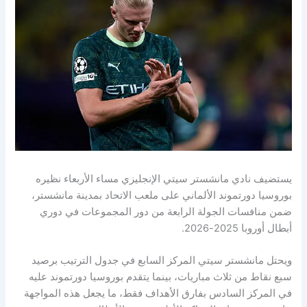
يستضيف نادي مانشستر سيتي الإنجليزي مساء الأربعاء نظيره
بوروسيا دورتموند الألماني على ملعب الاتحاد بمدينة مانشستر،
ضمن منافسات الجولة الرابعة من دور المجموعات في دوري
أبطال أوروبا 2025-2026.
ويحتل مانشستر سيتي المركز السابع في جدول الترتيب برصيد
سبع نقاط من ثلاث مباريات، بينما يتقدم بوروسيا دورتموند عليه
في المركز السادس بفارق الأهداف فقط، ما يجعل هذه المواجهة