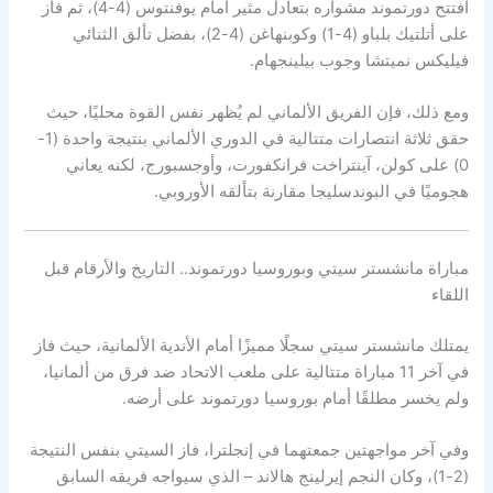
افتتح دورتموند مشواره بتعادل مثير أمام يوفنتوس (4-4)، ثم فاز
على أتلتيك بلباو (4-1) وكوبنهاغن (4-2)، بفضل تألق الثنائي
فيليكس نميتشا وجوب بيلينجهام.
ومع ذلك، فإن الفريق الألماني لم يُظهر نفس القوة محليًا، حيث
حقق ثلاثة انتصارات متتالية في الدوري الألماني بنتيجة واحدة (1-
0) على كولن، آينتراخت فرانكفورت، وأوجسبورج، لكنه يعاني
هجوميًا في البوندسليجا مقارنة بتألقه الأوروبي.
مباراة مانشستر سيتي وبوروسيا دورتموند.. التاريخ والأرقام قبل
اللقاء
يمتلك مانشستر سيتي سجلًا مميزًا أمام الأندية الألمانية، حيث فاز
في آخر 11 مباراة متتالية على ملعب الاتحاد ضد فرق من ألمانيا،
ولم يخسر مطلقًا أمام بوروسيا دورتموند على أرضه.
وفي آخر مواجهتين جمعتهما في إنجلترا، فاز السيتي بنفس النتيجة
(2-1)، وكان النجم إيرلينج هالاند – الذي سيواجه فريقه السابق