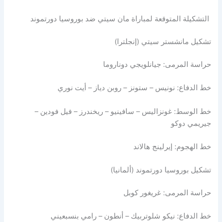
التشكيلة المتوقعة لمباراة مان سيتي ضد بوروسيا دورتموند
تشكيل مانشستر سيتي (إنجلترا)
حراسة المرمى: جيانلويجي دوناروما
خط الدفاع: نونيس – ستونز – روبن دياز – أيت نوري
خط الوسط: غونزاليس – سافينيو – ريخندرز – فيل فودين –
جيريمي دوكو
خط الهجوم: إيرلينج هالاند
تشكيل بوروسيا دورتموند (ألمانيا)
حراسة المرمى: غريغور كوبل
خط الدفاع: نيكو شلوتربيك – أنطون – رامي بنسبعيني