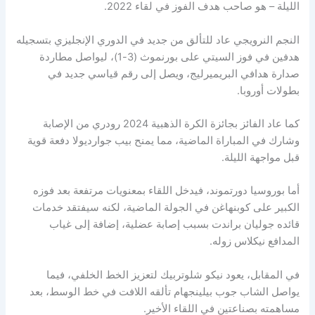
الليلة – هو صاحب هدف الفوز في لقاء 2022.
النجم النرويجي عاد للتألق من جديد في الدوري الإنجليزي بتسجيله
هدفين في فوز السيتي على بورنموث (3-1)، ليواصل مطاردة
صدارة هدافي البريميرليج، ويصل إلى رقم قياسي جديد في
بطولات أوروبا.
كما عاد الفائز بجائزة الكرة الذهبية 2024 رودري من الإصابة
وشارك في المباراة الماضية، مما يمنح بيب جوارديولا دفعة قوية
قبل مواجهة الليلة.
أما بوروسيا دورتموند، فيدخل اللقاء بمعنويات مرتفعة بعد فوزه
الكبير على كوبنهاغن في الجولة الماضية، لكنه سيفتقد خدمات
قائده جوليان براندت بسبب إصابة عضلية، إضافة إلى غياب
المدافع نيكلاس زوله.
في المقابل، يعود نيكو شلوتربيك لتعزيز الخط الخلفي، فيما
يواصل الشاب جوب بيلينجهام تألقه اللافت في خط الوسط، بعد
مساهمته بصناعتين في اللقاء الأخير.