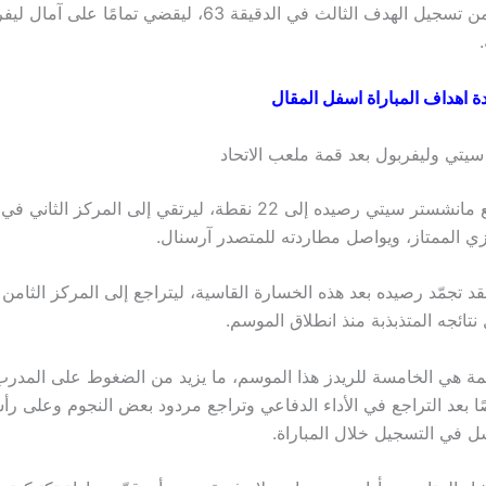
جيرمي دوكو من تسجيل الهدف الثالث في الدقيقة 63، ليقضي تمامًا ع
 اهداف المباراة اسفل المقال
سيتي وليفربول بعد قمة ملعب الاتحاد
بهذا الفوز، رفع مانشستر سيتي رصيده إلى 22 نقطة، ليرتقي إلى المرك
يزي الممتاز، ويواصل مطاردته للمتصدر آرسنال.
تائجه المتذبذبة منذ انطلاق الموسم.
زيمة هي الخامسة للريدز هذا الموسم، ما يزيد من الضغوط على المدرب
بعد التراجع في الأداء الدفاعي وتراجع مردود بعض النجوم وعلى ر
 في التسجيل خلال المباراة.