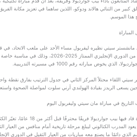
اد المتابعون بأداء بيب جوارديولا وفريقه، بعد أن قدّم مباراة تكتيكية م
لق كبير من الثنائي هالاند ودوكو، اللذين ساهما في تعزيز مكانة الفر
 هذا الموسم.
المباراة
انشستر سيتي نظيره ليفربول مساء الأحد على ملعب الاتحاد، في قم
الحادية عشرة من الدوري الإنجليزي الممتاز 2025-2026، وذلك 
ا، الذي يخوض مباراته رقم 1000 في مسيرته التدريبية.
سيتي اللقاء محتلاً المركز الثاني في جدول الترتيب بفارق نقطة وا
ين يسعى الريدز بقيادة الهولندي آرني سلوت لمواصلة الصحوة واستعا
 التاريخ في مباراة مان سيتي وليفربول اليوم
منذ أول مباراة قاد فيها بيب جوارديولا فريقًا محترفًا قب
 يعود المدرب الكتالوني ليبلغ مرحلة تاريخية أمام منافس من العيار الث
 الذي دائمًا ما يصنع معه مباريات من العيار الثقيل في الدوري الإنجل