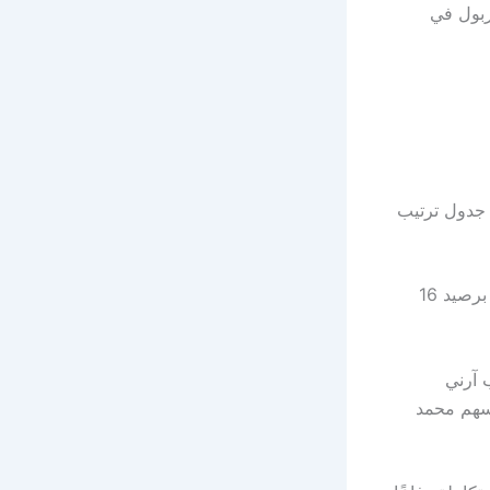
لى آمال ليفربول في
ز الثاني في جدول ترتيب
أما ليفربول، فقد تجمّد رصيده بعد هذه الخسارة القاسية، ليتراجع إلى المركز الثامن برصيد 16
 آرني
أسهم محمد