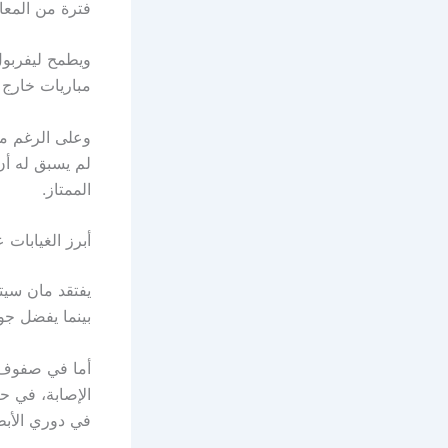
فترة من المعاناة، 
ويطمح ليفربول
مباريات خارج أنفيلد، وي
وعلى الرغم من
لم يسبق له أن
الممتاز.
أبرز الغيابات
يفتقد مان سيت
بينما يفضل جوارديولا إر
أما في صفوف 
الإصابة، في ح
في دوري الأبط