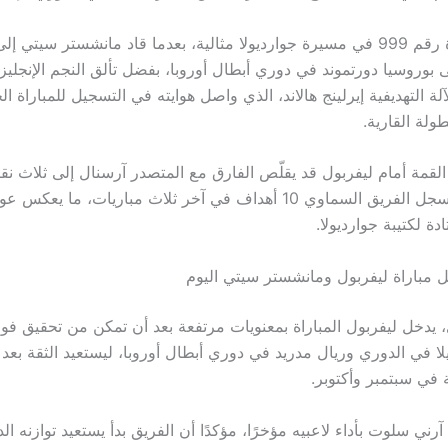
وكانت المباراة رقم 999 في مسيرة جوارديولا مثالية، بعدما قاد مانشستر سيتي 
جة 4-1 على بوروسيا دورتموند في دوري أبطال أوروبا، بفضل تألق النجم الإنجل
ة التهديفية إيرلينج هالاند، الذي واصل هوايته في التسجيل للمباراة 
طولة القارية.
القمة أمام ليفربول قد يقلّص الفارق مع المتصدر آرسنال إلى ثلاث ن
خاصة بعد أن سجل الفريق السماوي 10 أهداف في آخر ثلاث مباريات، ما يعك
دة لكتيبة جوارديولا.
ل مباراة ليفربول ومانشستر سيتي اليوم
يدخل ليفربول المباراة بمعنويات مرتفعة بعد أن تمكن من تحقيق فوزي
ا في الدوري وريال مدريد في دوري أبطال أوروبا، ليستعيد الثقة بع
ة في سبتمبر وأكتوبر.
رني سلوت بأداء لاعبيه مؤخرًا، مؤكدًا أن الفريق بدأ يستعيد توازنه ال