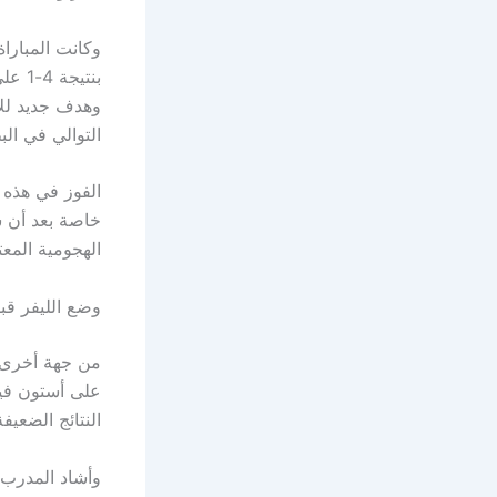
بنتي
وهدف جديد للآل
التوالي في الب
الفوز في هذه 
الهجومية المعتا
وضع الليفر قب
من جهة أخرى، 
على أستون فيل
النتائج الضعيف
وأشاد المدرب آ