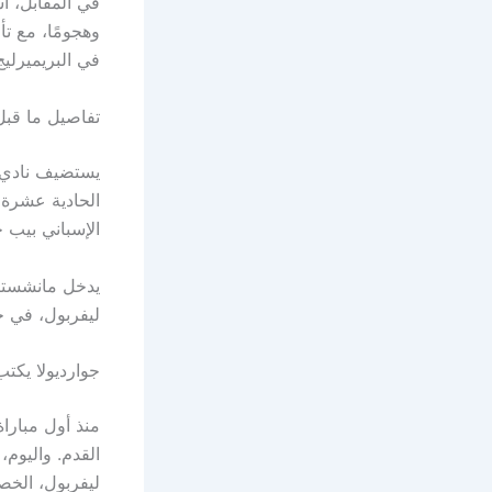
في المقابل، أش
وهجومًا، مع تأ
في البريميرليج
تفاصيل ما قبل 
يستضيف نادي م
الإسباني بيب جوارديول
يدخل مانشستر 
ليفربول، في ح
جوارديولا يكتب
القدم. واليوم،
ليفربول، الخصم