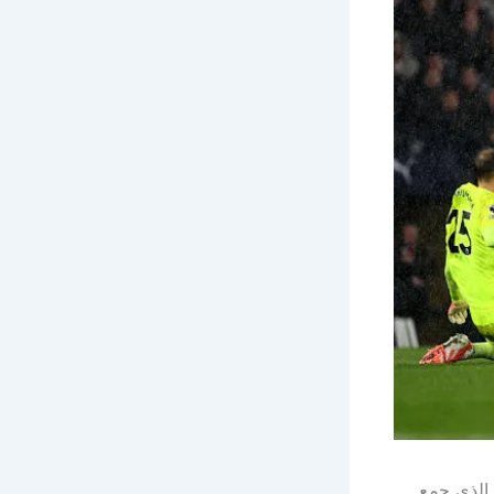
على ليفربول بنتيجة 3-0، في اللقاء الذي جمع