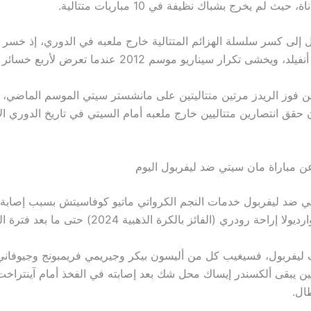
حيث لم يخرج بشباك نظيفة في 10 مباريات متتالية.
 إلى كسر سلسلة الهزائم المتتالية خارج ملعبه في الدوري، إذ خسر 
خشى تكرار سيناريو موسم 2012 عندما تعرض لأربع خسائر متتالية.
 فوز الريدز مرتين متتاليتين على مانشستر سيتي الموسم الماضي، 
 حقق انتصارين متتاليين خارج ملعبه أمام السيتي في تاريخ الدوري ال
 عن مباراة مان سيتي ضد ليفربول اليوم
ي ضد ليفربول خدمات النجم الكرواتي ماتيو كوفاسيتش بسبب إصابة 
احة رودري (الفائز بالكرة الذهبية 2024) حتى ما بعد فترة التوقف الدولي.
ليفربول، فسيغيب كل من أليسون بيكر وجيريمي فريمبونج وجيوفاني
ين يبقى ألكسندر إيساك محل شك بعد إصابته في الفخذ أمام آينتراخ
ال.