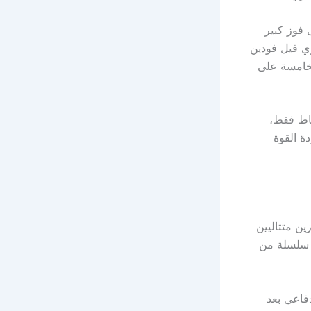
إلى فوز كبير
يزي فيل فودين
الخامسة على
قاط فقط،
س عودة القوة
ن متتاليين
د سلسلة من
دفاعي بعد