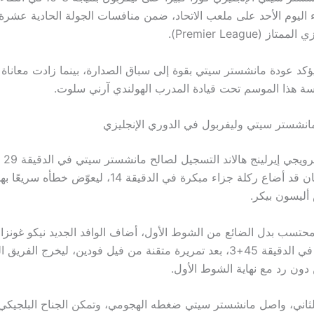
 اليوم الأحد على ملعب الاتحاد، ضمن منافسات الجولة الحادية عشرة
ز (Premier League).
يؤكد عودة مانشستر سيتي بقوة إلى سباق الصدارة، بينما زادت معاناة 
ة هذا الموسم تحت قيادة المدرب الهولندي آرني سلوت.
انشستر سيتي وليفربول في الدوري الإنجليزي
افتتح 
الأول، بعدما كان قد أضاع ركلة جزاء مبكرة في الدقيقة 14، ليع
أليسون بيكر.
حتسب بدل الضائع من الشوط الأول، أضاف الوافد الجديد نيكو غونز
الثاني للسيتي في الدقيقة 45+3، بعد تمريرة متقنة من فيل فودين، ليخرج الف
 دون رد مع نهاية الشوط الأول.
اني، واصل مانشستر سيتي ضغطه الهجومي، وتمكن الجناح البلجيكي 