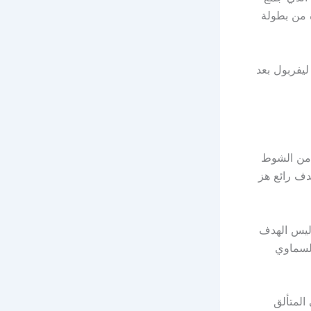
 من بطولة
ليفربول بعد
النجم النرويجي إيرلينج هالاند التسجيل لصالح مانشستر سيتي في الدقيقة 29 من الشوط
وّض خطأه سريعًا بهدف رائع هز
اليس الهدف
ريق السماوي
المتألق