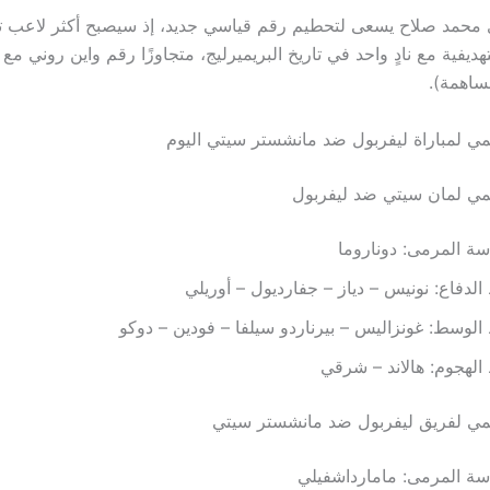
محمد صلاح يسعى لتحطيم رقم قياسي جديد، إذ سيصبح أكثر لاعب تح
ديفية مع نادٍ واحد في تاريخ البريميرليج، متجاوزًا رقم واين روني م
ي لمباراة ليفربول ضد مانشستر سيتي اليوم
مي لمان سيتي ضد ليفربول
ة المرمى: دوناروما
لدفاع: نونيس – دياز – جفارديول – أوريلي
لوسط: غونزاليس – بيرناردو سيلفا – فودين – دوكو
لهجوم: هالاند – شرقي
مي لفريق ليفربول ضد مانشستر سيتي
ة المرمى: مامارداشفيلي