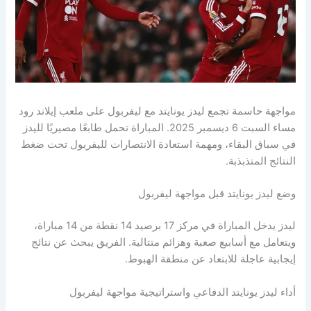
مواجهة حاسمة تجمع ليدز يونايتد مع ليفربول على ملعب إيلاند رود
مساء السبت 6 ديسمبر 2025. المباراة تحمل طابعًا مصيريًا لليدز
في سباق البقاء، ومهمة استعادة الانتصارات لليفربول تحت ضغط
النتائج المتذبذبة.
وضع ليدز يونايتد قبل مواجهة ليفربول
ليدز يدخل المباراة في مركز 17 برصيد 14 نقطة من 14 مباراة،
ويتعامل مع أسابيع صعبة وهزائم متتالية. الفريق يبحث عن نتائج
إيجابية عاجلة للابتعاد عن منطقة الهبوط.
أداء ليدز يونايتد الدفاعي واستراتيجية مواجهة ليفربول