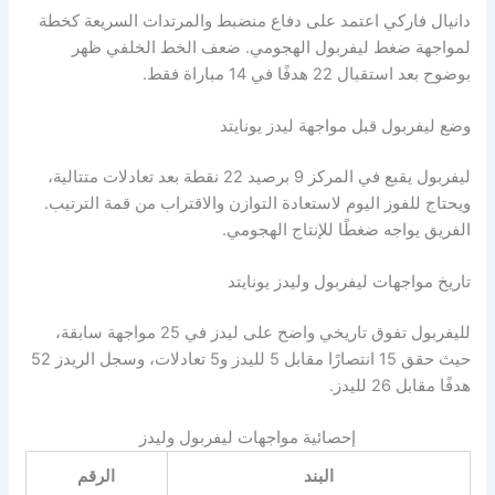
دانيال فاركي اعتمد على دفاع منضبط والمرتدات السريعة كخطة
لمواجهة ضغط ليفربول الهجومي. ضعف الخط الخلفي ظهر
بوضوح بعد استقبال 22 هدفًا في 14 مباراة فقط.
وضع ليفربول قبل مواجهة ليدز يونايتد
ليفربول يقبع في المركز 9 برصيد 22 نقطة بعد تعادلات متتالية،
ويحتاج للفوز اليوم لاستعادة التوازن والاقتراب من قمة الترتيب.
الفريق يواجه ضغطًا للإنتاج الهجومي.
تاريخ مواجهات ليفربول وليدز يونايتد
لليفربول تفوق تاريخي واضح على ليدز في 25 مواجهة سابقة،
حيث حقق 15 انتصارًا مقابل 5 لليدز و5 تعادلات، وسجل الريدز 52
هدفًا مقابل 26 لليدز.
إحصائية مواجهات ليفربول وليدز
البند
الرقم