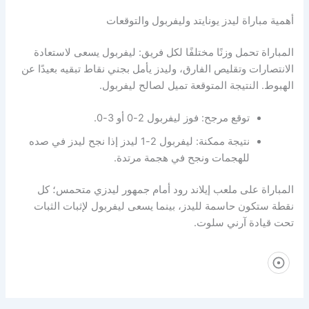
أهمية مباراة ليدز يونايتد وليفربول والتوقعات
المباراة تحمل وزنًا مختلفًا لكل فريق: ليفربول يسعى لاستعادة
الانتصارات وتقليص الفارق، وليدز يأمل بجني نقاط تبقيه بعيدًا عن
الهبوط. النتيجة المتوقعة تميل لصالح ليفربول.
توقع مرجح: فوز ليفربول 2-0 أو 3-0.
نتيجة ممكنة: ليفربول 2-1 ليدز إذا نجح ليدز في صده
للهجمات ونجح في هجمة مرتدة.
المباراة على ملعب إيلاند رود أمام جمهور ليدزي متحمس؛ كل
نقطة ستكون حاسمة لليدز، بينما يسعى ليفربول لإثبات الثبات
تحت قيادة آرني سلوت.