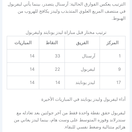
الترتيب يعكس الفوارق الحالية: آرسنال يتصدر، بينما يأتي ليفربول
في منتصف المربع العلوي المتذبذب وليدز يكافح للهروب من
الهبوط.
ترتيب مختار قبل مباراة ليدز يونايتد وليفربول
المركز
الفريق
النقاط
المباريات
1
آرسنال
33
14
9
ليفربول
22
14
17
ليدز يونايتد
14
14
أداء ليفربول وليدز يونايتد في المباريات الأخيرة
ليفربول حقق نقطة واحدة فقط من آخر جولتين بعد تعادله مع
سندرلاند وفوزه المتوسط على وست هام، بينما ليدز يعاني من
هزائم متتالية وضغط نفسي للبقاء.