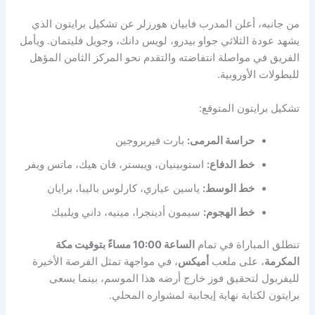
من جانبه، أعلن المدرب فابيان هورزلر عن تشكيل برايتون الذي
يشهد عودة الثلاثي جواو بيدرو، لويس دانك، وجويل فليتمان. ويأمل
الفريق في مواصلة انتفاضته والتقدم نحو المركز الثامن المؤهل
للبطولات الأوروبية.
تشكيل برايتون المتوقع:
حراسة المرمى:
بارت فيربروجين
خط الدفاع:
استوبينيان، ويبستر، فان هيك، ماتس ويفر
خط الوسط:
ياسين عياري، كارلوس باليبا، برايان
خط الهجوم:
سيمون أدينجرا، مينيه، داني ويلبيك
تنطلق المباراة في تمام
الساعة 10:00 مساءً بتوقيت مكة
المكرمة
، على ملعب
أميكس
، في مواجهة تمثل الفرصة الأخيرة
لليفربول لتحقيق فوز خارج أرضه هذا الموسم، بينما يسعى
برايتون لكتابة نهاية إيجابية لمشواره المحلي.