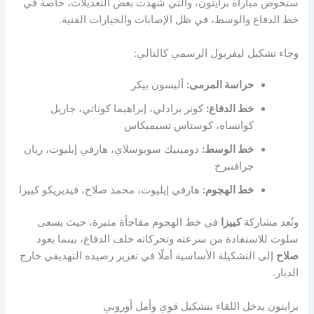
ستخوض مباراة برايتون، والتي شهدت بعض التعديلات، خاصة في
خط الدفاع والوسط، في ظل الإصابات والخيارات الفنية.
وجاء تشكيل ليفربول الرسمي كالتالي:
حراسة المرمى:
أليسون بيكر
خط الدفاع:
كونر برادلي، إبراهيما كوناتي، جاريل
كوانساه، كوستاس تسيميكاس
خط الوسط:
دومينيك سوبوسلاي، هارفي إيليوت، ريان
جرافنبرخ
خط الهجوم:
هارفي إيليوت، محمد صلاح، فيديريكو كييزا
وتُعد مشاركة
كييزا
في خط الهجوم مفاجأة مثيرة، حيث يسعى
سلوت للاستفادة من سرعته وتحركاته خلف الدفاع، بينما يعود
صلاح
إلى التشكيلة الأساسية أملًا في تعزيز رصيده التهديفي خارج
الديار.
برايتون يدخل اللقاء بتشكيل قوي وأمل أوروبي