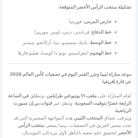
تشكيلة منتخب الرأس الأخضر المتوقعة:
حارس المرمى:
فوزينيا
خط الدفاع:
فرنانديز، ديني، لوبيز، مورييرا
خط الوسط:
يانيك سيميدو، بينا، أركانجو، مينديز
خط الهجوم:
ليفرامينتو، نونو دا كوستا، هيليو فاريلا
موعد مباراة ليبيا وجزر القمر اليوم في تصفيات كأس العالم 2026
عن قارة إفريقيا
تُقام المباراة على
ملعب 11 يونيو في طرابلس
، وتنطلق
في الساعة
الرابعة عصرًا بتوقيت السعودية
، وتنقل عبر
قنوات بي إن سبورت
الرياضية
.
ويترقب عشاق
المنتخب الليبي
هذه المواجهة المصيرية التي قد
تحدد مصير الفريق في التصفيات، بينما يسعى
منتخب الرأس
الأخضر
لتحقيق حلم شعبه بالتأهل لأول مرة إلى المونديال.