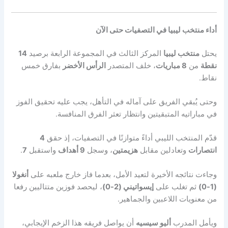
أداء منتخب ليبيا في التصفيات حتى الآن
يحتل
منتخب ليبيا
المركز الثالث في المجموعة الرابعة برصيد
14
نقطة
من
8 مباريات
، خلف المتصدر
الرأس الأخضر
بفارق خمس
نقاط.
وحتى يُبقي الفريق على آماله في التأهل، يجب عليه تحقيق الفوز
في مباراتيه المتبقيتين وانتظار تعثر الفرق المنافسة.
قدّم المنتخب الليبي أداءً متوازنًا في التصفيات، إذ حقق
4
انتصارات
وتعادلين مقابل
هزيمتين
، وسجل
9 أهداف
واستقبل
7
.
وجاءت نتائجه الأخيرة لتعيد الأمل، بعدما فاز خارج ملعبه على
أنغولا
(1-0)
ثم تغلب على
إيسواتيني (2-0)
، ليحصد فوزين متتاليين رفعا
من معنويات اللاعبين والجماهير.
ويأمل المدرب
أليو سيسيه
أن يواصل فريقه هذا الزخم الإيجابي،