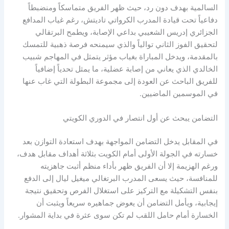
السالمية بهدف دون رد، حيث ظهر الفريق متماسكاً ومنضبطاً
دفاعياً تحت قيادة المدرب الكرواتي تاديتش، رغم غياب المدافع
الجزائري إدريس الشعيبي بداعي الإصابة، ويطمح البرتقالي
لتحقيق الفوز الثاني توالياً والذي سيمنحه فرصة ذهبية للتمسك
بالمقدمة، ويدخل المباراة بغياب مؤثر يتمثل في المهاجم شبيب
الخالدي الذي يعاني من إصابة عضلية، ما يمثل تحدياً إضافياً
للفريق الباحث عن العودة إلى مجموعة البطولة التي غاب عنها
في الموسمين الماضيين.
التضامن يبحث عن أول انتصار في الدوري الكويتي
في المقابل يدخل التضامن المواجهة بهدف استعادة التوازن بعد
خسارته في الجولة الأولى أمام الكويت بثلاثة أهداف مقابل هدف،
ورغم الهزيمة إلا أن الفريق ظهر بأداء منظم أثبت جاهزيته
للمنافسة، حيث يسعى المدرب البرتغالي ميغيل ليال إلى الدفع
بنفس التشكيلة مع التركيز على استغلال الفرص وتحقيق نتيجة
إيجابية، ويأمل التضامن أن يعوض جماهيره سريعاً ويثبت أن
الخسارة أمام حامل اللقب لم تكن سوى عثرة في بداية المشوار.