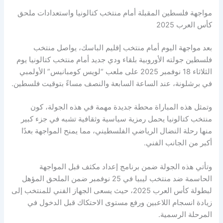
مواجهة فلسطين المقبلة أمام منتخب كتالونيا واستعدادات ملحق
كأس العرب 2025
بعد مواجهة اليوم أمام منتخب إقليم الباسك، يواصل منتخب
فلسطين جولته الأوروبية بلقاء ودي جديد أمام منتخب كتالونيا يوم
الثلاثاء 18 نوفمبر 2025 على ملعب “لويس كومبانيس” الأولمبي
في برشلونة، عند الساعة السابعة والنصف مساءً بتوقيت فلسطين.
وتمثل هذه المباراة محطة جديدة مهمة في هذه الجولة، كون
منتخب كتالونيا يحمل رمزية سياسية وثقافية تشبه في جزء كبير
منها رحلة النضال الرياضي الفلسطيني، مما يمنح المواجهة بعدًا
أكبر من الجانب الفني.
وتأتي هذه الجولة ضمن برنامج إعداد مكثف قبل المواجهة
الحاسمة ضد منتخب ليبيا في 25 نوفمبر ضمن الملحق المؤهل
لبطولة كأس العرب 2025، حيث يسعى الجهاز الفني للمنتخب إلى
زيادة انسجام اللاعبين ورفع مستوى الاحتكاك قبل الدخول في
المرحلة الرسمية.