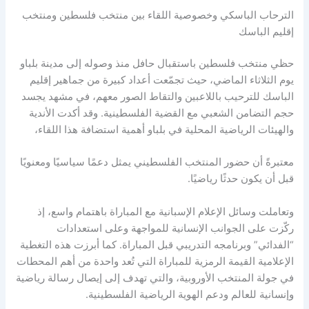
الترحاب الباسكي وخصوصية اللقاء بين منتخب فلسطين ومنتخب
إقليم الباسك
حظي منتخب فلسطين باستقبال حافل منذ وصوله إلى مدينة بلباو
يوم الثلاثاء الماضي، حيث تجمّعت أعداد كبيرة من جماهير إقليم
الباسك للترحيب باللاعبين والتقاط الصور معهم، في مشهد يجسد
حجم التضامن الشعبي مع القضية الفلسطينية. وقد أكدت الأندية
والهيئات الرياضية المحلية في بلباو أهمية استضافة هذا اللقاء،
معتبرةً أن حضور المنتخب الفلسطيني يمثل دعمًا سياسيًا ومعنويًا
قبل أن يكون حدثًا رياضيًا.
وتعاملت وسائل الإعلام الإسبانية مع المباراة باهتمام واسع، إذ
ركّزت على الجوانب الإنسانية للمواجهة وعلى استعدادات
“الفدائي” وبرنامجه التدريبي قبل المباراة. كما أبرزت هذه التغطية
الإعلامية القيمة الرمزية للمباراة التي تُعد واحدة من أهم المحطات
في جولة المنتخب الأوروبية، والتي تهدف إلى إيصال رسالة رياضية
وإنسانية للعالم ودعم الهوية الرياضية الفلسطينية.