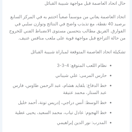
حال اتحاد العاصمة قبل مواجهة شبيبة القبائل
اتحاد العاصمة يعاني من موسماً صعباً اختتم به في المركز السابع
برصيد 40 نقطة، مع تذبذب واضح في النتائج وتوازن سلبي في
الفوارق. الفريق مطالب بتحسين مستوى الانضباط الفني للخروج
من حالة التراجع قبل مواجهة قوية على ملعب منافس عنيف.
تشكيلة اتحاد العاصمة المتوقعة لمباراة شبيبة القبائل
نظام اللعب المتوقع: 4-3-3
حارس المرمى: علي شيباني
خط الدفاع: بلقايد هشام، عبد الرحمن طاوس، فارس
عبد الستار، محمد عتيقة
خط الوسط: أنس دراجي، إدريس تونة، أحمد خليل
خط الهجوم: عادل تياب، محمد السعيد، يحيى عطية
المدرب: نور الدين إبراهيمي