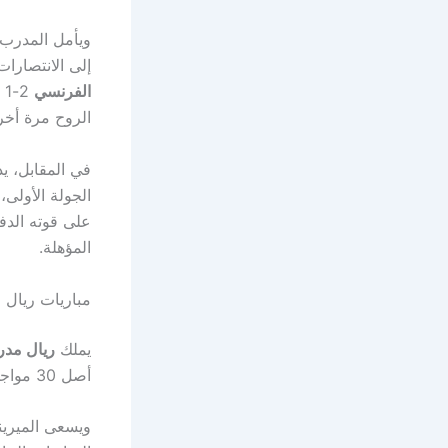
ويأمل المدرب
إلى الانتصارات
الفرنسي
1
الروح مرة أخر
في المقابل، 
الجولة الأولى،
على قوته الدف
المؤهلة.
مباريات ريال 
يملك
ريال مدر
أصل 30 مواجهة افتتاحية له في البطولات القارية، مقابل 3 تعادلات و3 هزائم فقط.
ويسعى الميرين