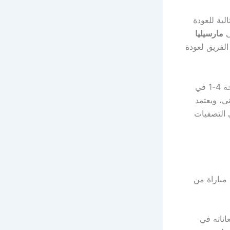
لية للعودة
ى
مارسيليا
 الفريق لعودة
بنتيجة 4-1 في
ني، ويعتمد
 التصفيات
تاريخًا رائعًا في مواجهاته الأولى ضد الأندية الأوروبية، إذ فاز في 24 مباراة من
اناته في