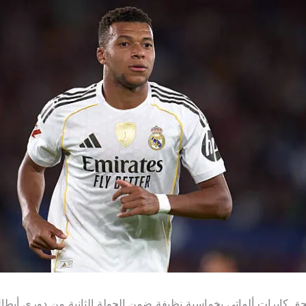
ق كايرات ألماتي بخماسية نظيفة ضمن الجولة الثانية من دوري أبطال 