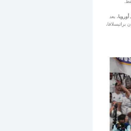
قط.
أوروبا
، بعد
 براتيسلافا،