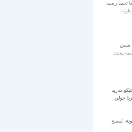
 المجموعة، فيما تجمد رصيد
طولة.
، ضمن
قبة يبحث
لتيكو مدريد
ردا جولر،
نة
، ليصبح