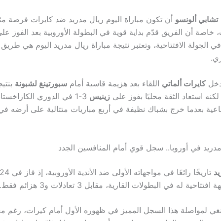
تشابي ألونسو
أن تكون مباراة اليوم ريال مدريد ضد كايرات فرصة مثا
، خاصة أن الفريق قدّم بداية قوية في البطولة الأوروبية بعد الفوز عل
2- في الجولة الافتتاحية، وتعتبر نتيجة مباراة ريال مدريد اليوم هي طريق
ي.
يدخل
كايرات ألماتي
اللقاء بعد هزيمة قاسية أمام
سبورتينغ لشبونة
 لكنه استعاد الثقة محليًا بفوز على
زينيس
3-1 في الدوري الكازاخستا
اعية بعدما خرج بشباك نظيفة في أربع مباريات متتالية على أرضه في
مدريد في أوروبا.. سجل قوي أمام المنافسين الجدد
يد
غي لمواصلة هذا السجل المميز في ظهوره الأول أمام كيرات، رغم مع