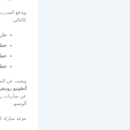
كالتالي:
حار
خط ا
خط 
خط 
ويغيب عن التش
أنطونيو روديغر
عن مباريات ريا
ألونسو.
موعد مباراة كي