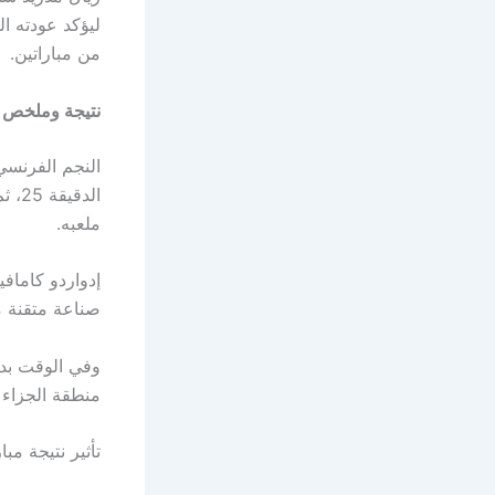
ليؤكد عودته ا
من مباراتين.
نتيجة وملخص أه
النجم الفرنسي
الدق
ملعبه.
صناعة متقنة م
وفي الوقت بدل
منطقة الجزاء 
تأثير نتيجة مب