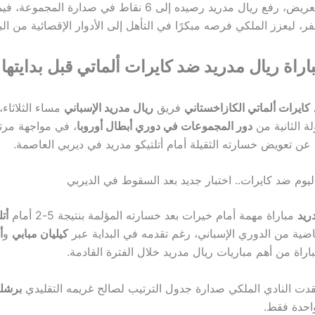
بهذا الانتصار العريض، رفع ريال مدريد رصيده إلى 6 نقاط في صدارة
، ليعزز الملكي فرصه مبكرًا في التأهل إلى الأدوار الإقصائية من الب
اراة ريال مدريد ضد كايرات ألماتي قبل بدايتها
كايرات ألماتي الكازاخستاني
فريق
ريال مدريد الإسباني
مساء الثلاثاء
ة الثانية من
دور المجموعات في دوري أبطال أوروبا
، في مواجهة مرت
 عن تعويض خسارته الثقيلة أمام أتلتيكو مدريد في ديربي العاصمة.
اليوم ضد كايرات.. اختبار جديد بعد السقوط في الديربي
ريد
مباراة مهمة أمام خيرات بعد خسارته المؤلمة بنتيجة 5-2 أمام
أت
اضية من الدوري الإسباني، رغم تقدمه في البداية عبر
كيليان مبابي
و
أ
 مباريات ‎ريال مدريد خلال الفترة القادمة.
فقدت النادي الملكي صدارة جدول الترتيب لصالح غريمه التقليدي
برشلو
احدة فقط.