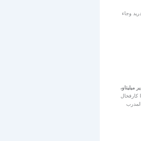
ينجي بتشكيل مكون من أبرز لاعبو ‎ريال مدريد وجاء
ر ميليتاو،
 كارفخال
المدرب