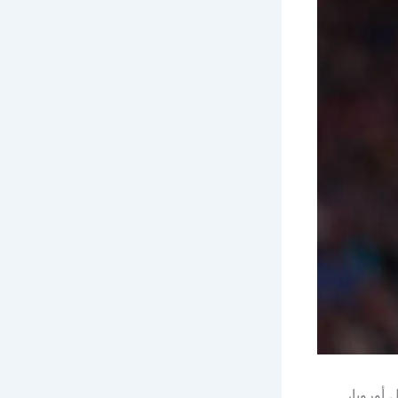
أوروبا،