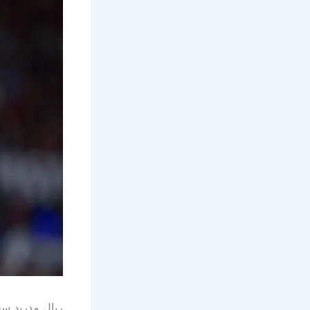
ريال مدريد سح