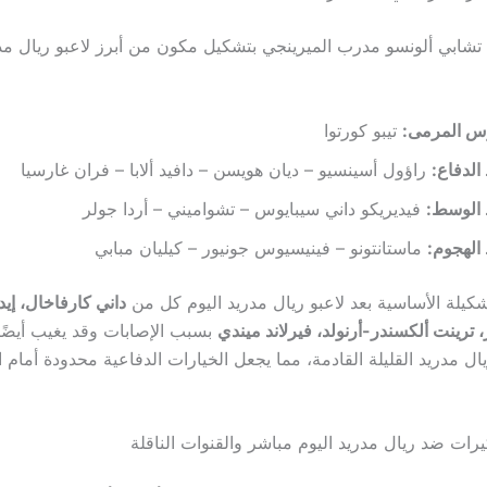
ويدفع المدرب تشابي ألونسو مدرب المير
س المرمى:
تيبو كورتوا
لدفاع:
راؤول أسينسيو – ديان هويسن – دافيد ألابا – فران غارسيا
الوسط:
فيديريكو داني سيبايوس – تشواميني – أردا جولر
الهجوم:
ماستانتونو – فينيسيوس جونيور – كيليان مبابي
كيلة الأساسية بعد لاعبو ريال مدريد اليوم كل من
داني كارفاخال، إيدي
، ترينت ألكسندر-أرنولد، فيرلاند ميندي
بسبب الإصابات وقد يغيب أيضًا
ل مدريد القليلة القادمة، مما يجعل الخيارات الدفاعية محدودة أمام 
رات ضد ريال مدريد اليوم مباشر والقنوات الناقلة