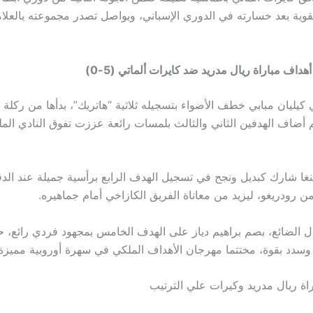
لقوية بعد خسارته في الدوري الإسباني، ويواصل تصدر مجموعته بالعلام
داف مباراة ريال مدريد ضد كايرات ألماتي (5-0)
 كيليان مبابي خطف الأضواء بتسجيله ثلاثية “هاتريك”، بدأها من ركلة
يقة 25، ثم أضاف الهدفين الثاني والثالث بلمسات رائعة عززت تفوق النادي ال
ن رودريغو، ليزيد من معاناة الفريق الكازاخي أمام جماهيره.
 الضائع، بصم براهيم دياز على الهدف الخامس بمجهود فردي رائع، 
وسدد بقوة، مختتما مهرجان الأهداف الملكي في سهرة أوروبية مميزة.
اراة ريال مدريد وكيرات علي الترتيب