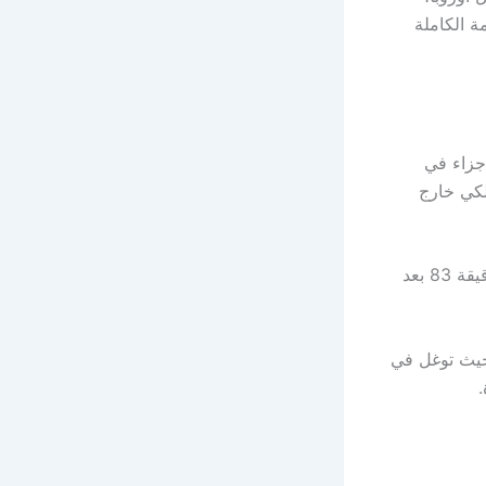
ة الكاملة
 جزاء في
ملكي خارج
إدواردو كامافينغا شارك كبديل ونجح في تسجيل الهدف الرابع برأسية جميلة عند الدقيقة 83 بعد
حيث توغل في