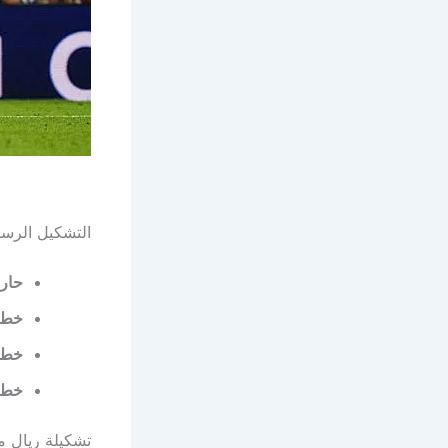
التشكيل الرسم
حار
خط ا
خط 
خط 
تشكيلة ريال م