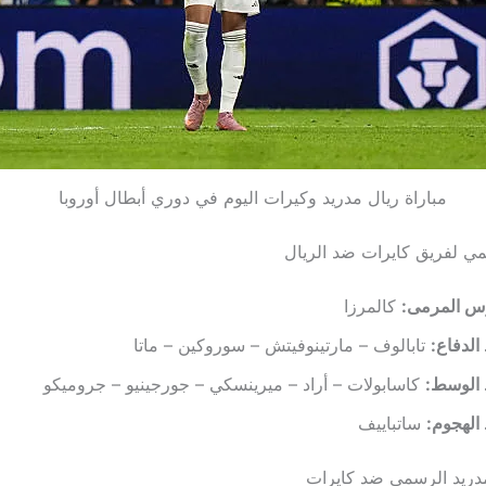
مباراة ريال مدريد وكيرات اليوم في دوري أبطال أوروبا
ي لفريق كايرات ضد الريال
س المرمى:
كالمرزا
لدفاع:
تابالوف – مارتينوفيتش – سوروكين – ماتا
الوسط:
كاسابولات – أراد – ميرينسكي – جورجينيو – جروميكو
الهجوم:
ساتباييف
دريد الرسمي ضد كايرات