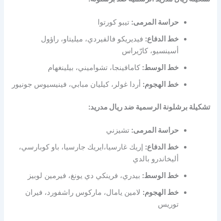
حراسة المرمى:
تيبو كورتوا
خط الدفاع:
فيديريكو فالفيردي، ميليتاو، راؤول
أسينسيو، كارّيراس
خط الوسط:
كامافينجا، تشواميني، بيلينغهام
خط الهجوم:
أردا غولر، كيليان مبابي، فينيسيوس جونيور
تشكيلة برشلونة الرسمية ضد ريال مدريد:
حراسة المرمى:
تشيزني
خط الدفاع:
إريك غارسيا،ايريك جارسيا، باو كوبارسي،
أليخاندرو بالدي
خط الوسط:
بيدري، فرينكي دي يونغ، فيرمين لوبيز
خط الهجوم:
لامين يامال، ماركوس راشفورد، فيران
توريس