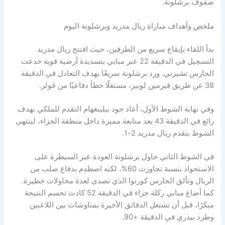
صفوف برشلونة.
ملخص وأهداف مباراة ريال مدريد وبرشلونة اليوم
بدأ اللقاء بإيقاع سريع من الطرفين، حيث افتتح ريال مدريد
التسجيل في الدقيقة 22 عبر مبابي بتسديدة أرضية قوية خدعت
الحارس تشيزني. ورد برشلونة سريعًا بهدف التعادل في الدقيقة
38 عن طريق فيرمين لوبيز، مستغلًا خطأ دفاعيًا من غولر.
وفي نهاية الشوط الأول، أعاد جود بيلينغهام التقدم للملكي بهدف
رائع في الدقيقة 43 بعد متابعة مميزة داخل منطقة الجزاء، لينتهي
الشوط بتقدم ريال مدريد 2-1.
في الشوط الثاني حاول برشلونة العودة عبر السيطرة على
الاستحواذ بنسبة تجاوزت 60%، لكنه اصطدم بدفاع صلب من
الريال وتألق الحارس كورتوا الذي تصدى لعدة محاولات خطيرة.
كما أضاع مبابي ركلة جزاء في الدقيقة 52 كادت تحسم النتيجة
مبكرًا، قبل أن تشتعل الدقائق الأخيرة بمناوشات بين اللاعبين
وطرد بيدري في الدقيقة +90.