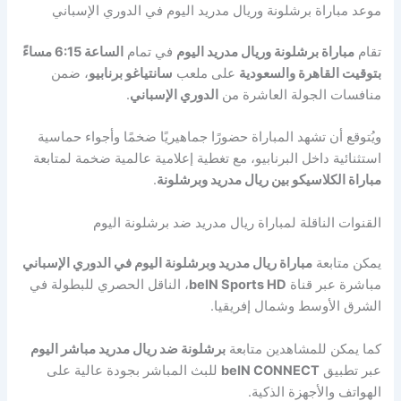
موعد مباراة برشلونة وريال مدريد اليوم في الدوري الإسباني
تقام
مباراة برشلونة وريال مدريد اليوم
في تمام
الساعة 6:15 مساءً
بتوقيت القاهرة والسعودية
على ملعب
سانتياغو برنابيو
، ضمن
منافسات الجولة العاشرة من
الدوري الإسباني
.
ويُتوقع أن تشهد المباراة حضورًا جماهيريًا ضخمًا وأجواء حماسية
استثنائية داخل البرنابيو، مع تغطية إعلامية عالمية ضخمة لمتابعة
مباراة الكلاسيكو بين ريال مدريد وبرشلونة
.
القنوات الناقلة لمباراة ريال مدريد ضد برشلونة اليوم
يمكن متابعة
مباراة ريال مدريد وبرشلونة اليوم في الدوري الإسباني
مباشرة عبر قناة
beIN Sports HD
، الناقل الحصري للبطولة في
الشرق الأوسط وشمال إفريقيا.
كما يمكن للمشاهدين متابعة
برشلونة ضد ريال مدريد مباشر اليوم
عبر تطبيق
beIN CONNECT
للبث المباشر بجودة عالية على
الهواتف والأجهزة الذكية.