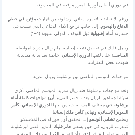
في دوري أبطال أوروبا، ليعزز موقعه في المجموعة.
ورغم الانتفاضة الأخيرة، يعاني برشلونة من
غيابات مؤثرة في خطي
الدفاع والهجوم
، إلى جانب تراجع الأداء الدفاعي الذي تسبب في
خسارته أمام
إشبيلية
قبل التوقف الدولي بنتيجة (4-1).
ويأمل فليك في تحقيق نتيجة إيجابية أمام ريال مدريد لمواصلة
المنافسة على
لقب الدوري الإسباني
، خاصة بعد بداية متذبذبة
شهدت بعض التعثرات.
مواجهات الموسم الماضي بين برشلونة وريال مدريد
وتعد مواجهات برشلونة ضد ريال مدريد الموسم الماضي ذكرى
سيئة لجماهير الريال بعدما خسر الفريق
أربع مواجهات كاملة أمام
برشلونة
في مختلف المسابقات، من بينها
الدوري الإسباني، كأس
السوبر الإسباني، ونهائي كأس ملك إسبانيا
.
ويطمح
تشابي ألونسو
إلى تحقيق أول فوز له في الكلاسيكو
كمدرب للريال، في حين يسعى
هانز فليك
المدير الفني لبرشلونة
إلى مواصلة التفوق الذي بدأه الفريق الكتالوني خلال الموسم