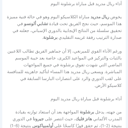
أداء ريال مدريد قبل مباراة برشلونة اليوم
يخوض
ريال مدريد
مباراة الكلاسيكو اليوم وهو في حالة فنية مميزة
هذا الموسم، حيث نجح الفريق تحت قيادة
تشابي ألونسو
في
تحقيق سلسلة من النتائج الإيجابية بالدوري الإسباني، جعلته في
صدارة الترتيب رفقة غريمه التقليدي
برشلونة
.
ورغم الأداء القوي للميرنغي، إلا أن جماهير الفريق تطالب اللاعبين
بالثبات والتركيز في المواعيد الكبرى، خاصة بعد خيبة الموسم
الماضي التي شهدت تفوق برشلونة في جميع المواجهات
المباشرة. ويسعى ريال مدريد هذا المساء لتأكيد جاهزيته للمنافسة
على لقب الدوري والرد على انتصارات البارسا السابقة في
كلاسيكو الأرض.
أداء برشلونة قبل مباراة ريال مدريد اليوم
من جهته، يدخل
برشلونة
المواجهة بعد أن استعاد توازنه بقيادة
المدرب الألماني
هانز فليك
، حيث انتصر على
جيرونا
في الدوري
بنتيجة (2-1)، ثم حقق فوزًا كاسحًا على
أولمبياكوس
بنتيجة (6-1)