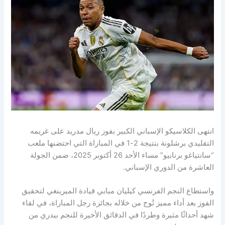
انتهى الكلاسيكو الإسباني الكبير بفوز ريال مدريد على غريمه
التقليدي برشلونة بنتيجة 2-1 في المباراة التي احتضنها ملعب
“سانتياغو برنابيو” مساء الأحد 26 أكتوبر 2025، ضمن الجولة
العاشرة من الدوري الإسباني.
واستطاع النجم الفرنسي كيليان مبابي قيادة الميرينغي لتحقيق
الفوز بعد أداء مميز تُوج من خلاله بجائزة رجل المباراة، في لقاء
شهد أحداثًا مثيرة وطردًا في الدقائق الأخيرة للنجم بيدري من