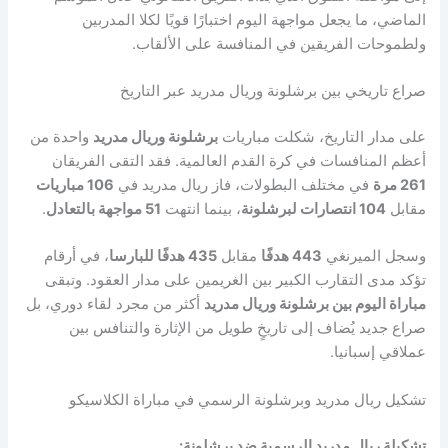
الماضي، ما يجعل مواجهة اليوم اختبارًا قويًا لكلا المدربين
ولطموحات الفريقين في المنافسة على الألقاب.
صراع تاريخي بين برشلونة وريال مدريد عبر التاريخ
على مدار التاريخ، شكلت مباريات
برشلونة وريال مدريد
واحدة من
أعظم المنافسات في كرة القدم العالمية. فقد التقى الفريقان
261 مرة
في مختلف البطولات، فاز ريال مدريد في
106 مباريات
مقابل
104 انتصارات لبرشلونة
، بينما انتهت
51 مواجهة بالتعادل
.
وسجل الميرنغي
443 هدفًا
مقابل
435 هدفًا للبارسا
، في أرقام
تؤكد مدى التقارب الكبير بين الغريمين على مدار العقود. وتبقى
مباراة اليوم بين برشلونة وريال مدريد
أكثر من مجرد لقاء دوري، بل
صراع جديد يُضاف إلى تاريخٍ طويل من الإثارة والتنافس بين
عملاقي إسبانيا.
تشكيل ريال مدريد وبرشلونة الرسمي في مباراة الكلاسيكو
تشكيلة ريال مدريد الرسمية ضد برشلونة: