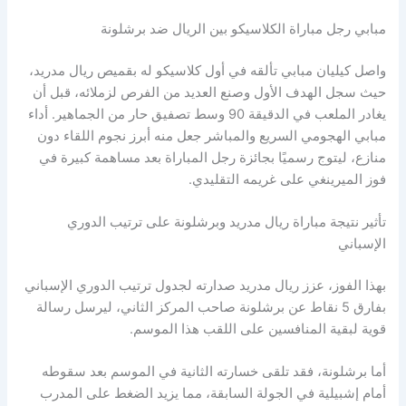
مبابي رجل مباراة الكلاسيكو بين الريال ضد برشلونة
واصل كيليان مبابي تألقه في أول كلاسيكو له بقميص ريال مدريد،
حيث سجل الهدف الأول وصنع العديد من الفرص لزملائه، قبل أن
يغادر الملعب في الدقيقة 90 وسط تصفيق حار من الجماهير. أداء
مبابي الهجومي السريع والمباشر جعل منه أبرز نجوم اللقاء دون
منازع، ليتوج رسميًا بجائزة رجل المباراة بعد مساهمة كبيرة في
فوز الميرينغي على غريمه التقليدي.
تأثير نتيجة مباراة ريال مدريد وبرشلونة على ترتيب الدوري
الإسباني
بهذا الفوز، عزز ريال مدريد صدارته لجدول ترتيب الدوري الإسباني
بفارق 5 نقاط عن برشلونة صاحب المركز الثاني، ليرسل رسالة
قوية لبقية المنافسين على اللقب هذا الموسم.
أما برشلونة، فقد تلقى خسارته الثانية في الموسم بعد سقوطه
أمام إشبيلية في الجولة السابقة، مما يزيد الضغط على المدرب