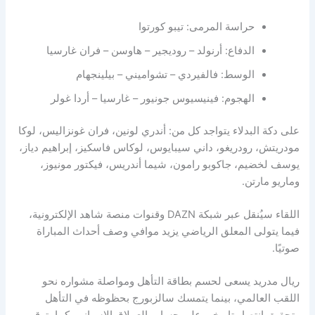
حراسة المرمى: تيبو كورتوا
الدفاع: أرنولد – روديجير – هاوسن – فران غارسيا
الوسط: فالفيردي – تشواميني – بيلينجهام
الهجوم: فينيسيوس جونيور – غارسيا – أردا غولر
على دكة البدلاء يتواجد كل من: أندري لونين، فران غونزاليس، لوكا
مودريتش، رودريغو، داني سيبايوس، لوكاس فاسكيز، إبراهيم دياز،
يوسف لخضيم، جاكوبو رامون، شيما أندريس، فيكتور مونيوز،
وماريو مارتن.
اللقاء سيُنقل عبر شبكة DAZN وقنوات منصة شاهد الإلكترونية،
فيما يتولى المعلق الرياضي يزيد موافي وصف أحداث المباراة
صوتيًا.
ريال مدريد يسعى لحسم بطاقة التأهل ومواصلة مشواره نحو
اللقب العالمي، بينما يتمسك سالزبورج بحظوظه في التأهل