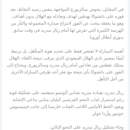
في المقابل، يخوض سالزبورج المواجهة بنفس رصيد النقاط، بعد
فوزه على باتشوكا بهدفين لهدف وتعادله مع الهلال بدون أهداف،
وهو ما يجعله يبحث عن الفوز لانتزاع صدارة المجموعة والثأر من
الهزيمة الكبيرة التي تعرض لها أمام ريال مدريد في وقت سابق
بدوري أبطال أوروبا.
أهمية المباراة لا تقتصر فقط على تحديد هوية المتأهل، بل ترتبط
أيضًا بمصير نادي الهلال السعودي الذي يترقب نتيجة اللقاء. الهلال
يمتلك نقطتين من تعادلين أمام ريال مدريد وسالزبورج، ويحتاج إلى
الفوز على باتشوكا بأي نتيجة مع تعثر أحد طرفي المباراة الأخرى
من أجل التأهل.
ريال مدريد بقيادة مدربه تشابي ألونسو سيعتمد على تشكيلة قوية
رغم استمرار غياب النجم الفرنسي كيليان مبابي بداعي الإصابة.
ويقود الخط الأمامي اللاعب الشاب غارسيا إلى جانب فينيسيوس
جونيور وأردا غولر.
وجاء تشكيل ريال مدريد على النحو التالي: