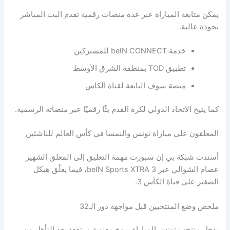
يمكن متابعة المباراة عبر عدة منصات رقمية تقدم البث المباشر
بجودة عالية.
خدمة beIN CONNECT للمشتركين
تطبيق TOD بمنطقة الشرق الأوسط
منصة شوف التابعة لقناة الكاس
كما يتيح الاتحاد الدولي لكرة القدم بثًا رقميًا عبر منصاته الرسمية.
المعلقون على مباراة تونس والنمسا في كأس العالم للناشئين
أسندت شبكة بي إن سبورت مهمة التعليق إلى المعلق الشهير
عصام الشوالي عبر beIN Sports XTRA 3، فيما يعلّق هيكل
الصغير على قناة الكأس 3.
ملخص وضع المنتخبين قبل مواجهة دور الـ32
يدخل منتخب تونس المباراة بروح معنوية مرتفعة بعد التأهل من