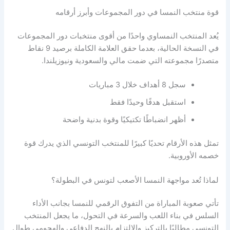
قوة منتخب النمسا في دور المجموعات وأبرز أرقامه
يُعد المنتخب النمساوي واحدًا من أقوى منتخبات دور المجموعات
في النسخة الحالية، بعدما حقق العلامة الكاملة برصيد 9 نقاط
متصدرًا مجموعته التي ضمت مالي والسعودية ونيوزيلندا.
سجل 8 أهداف خلال 3 مباريات
استقبل هدفًا وحيدًا فقط
أظهر انضباطًا تكتيكيًا وقوة بدنية واضحة
تمثل هذه الأرقام تحديًا كبيرًا للمنتخب التونسي الذي يدرك قوة
خصمه الأوروبية.
لماذا تُعد مواجهة النمسا الأصعب لتونس في البطولة؟
تأتي صعوبة المباراة من التفوق الرقمي للنمسا بجانب الأداء
السلس في بناء اللعب والسرعة في التحول، ما يجعل المنتخب
التونسي مطالبًا بالتركيز والالتزام بالنهج الدفاعي والهجومي طوال