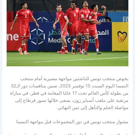
يخوض منتخب تونس للناشئين مواجهة مصيرية أمام منتخب
النمسا اليوم السبت 15 نوفمبر 2025، ضمن منافسات دور الـ32
من بطولة كأس العالم تحت 17 عامًا المقامة في قطر، في مباراة
مرتقبة على ملعب أسباير زون، يسعى خلالها نسور قرطاج إلى
مواصلة الحلم والتأهل إلى ثمن النهائي.
مشوار منتخب تونس في دور المجموعات قبل مواجهة النمسا