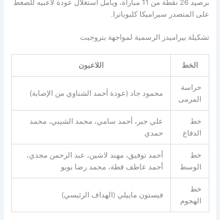
برصيد 26 نقطة من 11 مباراة، ويأمل استغلال عودة لاعبيه للضغط
على المتصدر سيراميكا كليوباترا.
تشكيلة بيراميدز الرسمية لمواجهة بتروجيت
الخط
اللاعبون
حراسة
محمود جاد (عودة أحمد الشناوي من الإصابة)
المرمى
خط
علي جبر، أحمد سامي، محمد الشيبي، محمد
الدفاع
حمدي
خط
أحمد توفيق، مهند لاشين، عبد الرحمن مجدي،
الوسط
أحمد عاطف قطة، محمد رضا بوبو
خط
فيستون ماييلي (الهداف الرئيسي)
الهجوم