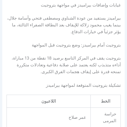
غيابات وإضافات بيراميدز في مواجهة بتروجيت
بيراميدز يستفيد من عودة الشناوي ومصطفى فتحي وأسامة جلال،
بينما يغيب محمود زلاكة للإيقاف بعد البطاقة الصفراء الثالثة، ما
يؤثر جزئياً في خيارات الدفاع.
بتروجيت أمام بيراميدز: وضع بتروجيت قبل المواجهة
بتروجيت يقف في المركز التاسع برصيد 18 نقطة من 13 مباراة،
أداءه متذبذب لكنه يعتمد على صلابة دفاعية وتعادلات متكررة
تمنحه قدرة على إيقاف هجمات الفرق الكبرى.
تشكيلة بتروجيت المتوقعة لمواجهة بيراميدز
الخط
اللاعبون
حراسة
عمر صلاح
المرمى