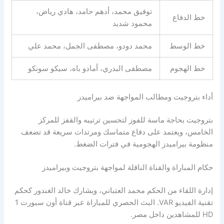
توفيق محمد، أدهم حامد، هادي رياض،
خط الدفاع
محمود شديد
خط الوسط
محمد دودو، مصطفى الجمل، محمد علي
خط الهجوم
مصطفى البدري، أمادو باه، سيكو سونكو
أداء بتروجيت ومطالب المواجهة ضد بيراميدز
بتروجيت بحاجة ماسة للفوز لتحسين ترتيبه والقفز للمركز
الخامس، ويعتمد على دفاع متماسك ومرتدات سريعة قد تضعف
منظومة بيراميدز الهجومية في فترات الضغط.
حكام المباراة والقناة الناقلة لمواجهة بتروجيت وبيراميدز
إدارة اللقاء من الحكم محمد العتباني، ويشارك خالد الغندور كحكم
تقنية الفيديو VAR. البث الحصري للمباراة عبر قناة أون سبورت 1
HD للمشاهدين داخل مصر.