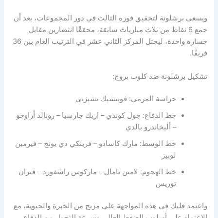
ويسعى برشلونة لتحقيق فوزه الثالث في دور المجموعات، بعد أن
جمع 6 نقاط من ثلاث مباريات سابقة، محققًا انتصارين مقابل
خسارة واحدة، ليحتل المركز الثاني عشر في الترتيب العام بين 36
فريقًا.
تشكيل برشلونة ضد كلوب بروج:
حراسة المرمى: فويتشيك تشيزني
خط الدفاع: جول كوندي – إريك جارسيا – رونالد أراوخو
– أليخاندرو بالدي
خط الوسط: مارك كاسادو – فرينكي دي يونج – فيرمين
لوبيز
خط الهجوم: لامين يامال – ماركوس راشفورد – فيران
توريس
واعتمد فليك في هذه المواجهة على مزيج من الخبرة والحيوية، مع
الاعتماد على أسلوب الضغط العالي وسرعة التحول من الدفاع