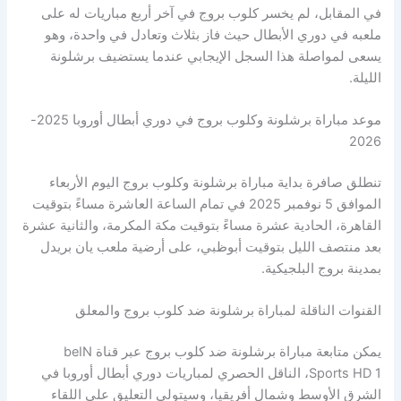
في المقابل، لم يخسر كلوب بروج في آخر أربع مباريات له على
ملعبه في دوري الأبطال حيث فاز بثلاث وتعادل في واحدة، وهو
يسعى لمواصلة هذا السجل الإيجابي عندما يستضيف برشلونة
الليلة.
موعد مباراة برشلونة وكلوب بروج في دوري أبطال أوروبا 2025-
2026
تنطلق صافرة بداية مباراة برشلونة وكلوب بروج اليوم الأربعاء
الموافق 5 نوفمبر 2025 في تمام الساعة العاشرة مساءً بتوقيت
القاهرة، الحادية عشرة مساءً بتوقيت مكة المكرمة، والثانية عشرة
بعد منتصف الليل بتوقيت أبوظبي، على أرضية ملعب يان بريدل
بمدينة بروج البلجيكية.
القنوات الناقلة لمباراة برشلونة ضد كلوب بروج والمعلق
يمكن متابعة مباراة برشلونة ضد كلوب بروج عبر قناة beIN
Sports HD 1، الناقل الحصري لمباريات دوري أبطال أوروبا في
الشرق الأوسط وشمال أفريقيا، وسيتولى التعليق على اللقاء