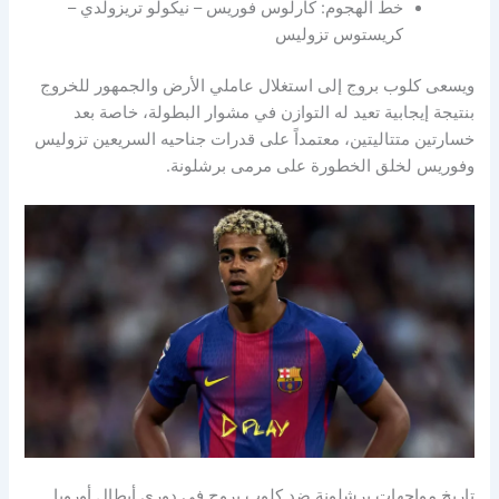
خط الهجوم: كارلوس فوريس – نيكولو تريزولدي –
كريستوس تزوليس
ويسعى كلوب بروج إلى استغلال عاملي الأرض والجمهور للخروج
بنتيجة إيجابية تعيد له التوازن في مشوار البطولة، خاصة بعد
خسارتين متتاليتين، معتمداً على قدرات جناحيه السريعين تزوليس
وفوريس لخلق الخطورة على مرمى برشلونة.
تاريخ مواجهات برشلونة ضد كلوب بروج في دوري أبطال أوروبا