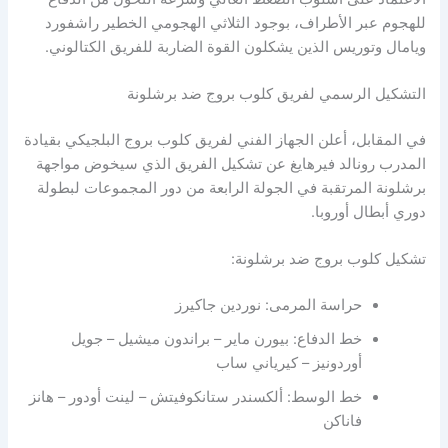
للهجوم عبر الأطراف، بوجود الثلاثي الهجومي الخطير راشفورد
ويامال وتوريس الذين يشكلون القوة الضاربة للفريق الكتالوني.
التشكيل الرسمي لفريق كلوب بروج ضد برشلونة
في المقابل، أعلن الجهاز الفني لفريق كلوب بروج البلجيكي بقيادة
المدرب رونالد فيرهايغ عن تشكيل الفريق الذي سيخوض مواجهة
برشلونة المرتقبة في الجولة الرابعة من دور المجموعات لبطولة
دوري أبطال أوروبا.
تشكيل كلوب بروج ضد برشلونة:
حراسة المرمى: نوردين جاكيرز
خط الدفاع: بيورن ماير – براندون ميشيل – جويل
أوردونيز – كيرياني ساب
خط الوسط: ألكسندر ستانكوفيتش – لينت أودور – هانز
فاناكن