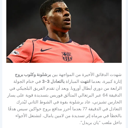
شهدت الدقائق الأخيرة من المواجهة بين
برشلونة وكلوب بروج
إثارة كبيرة، بعدما
انتهت
المباراة
بالتعادل 3-3
في ختام الجولة
الرابعة من دوري أبطال أوروبا. وبعد أن تقدم الفريق البلجيكي في
الدقيقة 64 عبر البرتغالي المتألق فوربس بتسديدة قوية على يسار
الحارس تشيزني، عاد برشلونة بقوة في الشوط الثاني ليُدرك
التعادل في الدقيقة 77 بعدما أحرز مدافع بروج خواكين سيس هدفًا
بالخطأ في مرماه إثر تسديدة من لامين يامال، لتشتعل الأجواء
داخل ملعب “يان بريدل”.