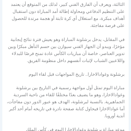
الثالثة، ويعرف أن الفارق الفني كبير، لذلك من المتوقع أن يعتمد
على التنظيم الدفاعي ومحاولة إطالة أمد المباراة دون استقبال
أهداف مبكرة، مع استغلال أي كرة ثابتة أو هجمة مرتدة للحصول
على فرصة مفاجئة.
في المقابل، يدخل برشلونة المباراة وهو يعيش فترة نتائج إيجابية
مؤخرًا، ويبدو أن الجهاز الفني سيوازن بين حسم التأهل مبكرًا وبين
تدوير العناصر، خاصة أن مباريات الكأس عادة تمنح فرصًا للبدلاء
واللاعبين الشباب لإثبات أنفسهم داخل منظومة الفريق.
برشلونة وغوادالاخارا.. تاريخ المواجهات قبل لقاء اليوم
مباراة اليوم تمثل أول مواجهة رسمية في التاريخ بين برشلونة
وغوادالاخارا، وهو ما يضيف بعدًا مختلفًا للقاء من ناحية السردية
الجماهيرية. بالنسبة لبرشلونة، الهدف هو عبور الدور دون مفاجآت،
أما غوادالاخارا فيحاول كتابة صفحة نادرة في تاريخه أمام أحد أكبر
أندية أوروبا.
موعد مباراة برشلونة وغوادالاخارا اليوم في كأس الملك