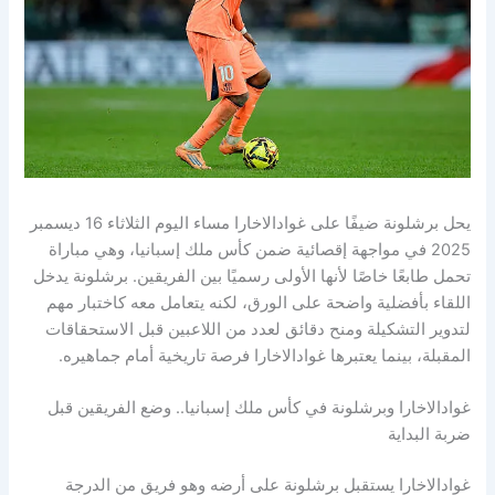
يحل برشلونة ضيفًا على غوادالاخارا مساء اليوم الثلاثاء 16 ديسمبر
2025 في مواجهة إقصائية ضمن كأس ملك إسبانيا، وهي مباراة
تحمل طابعًا خاصًا لأنها الأولى رسميًا بين الفريقين. برشلونة يدخل
اللقاء بأفضلية واضحة على الورق، لكنه يتعامل معه كاختبار مهم
لتدوير التشكيلة ومنح دقائق لعدد من اللاعبين قبل الاستحقاقات
المقبلة، بينما يعتبرها غوادالاخارا فرصة تاريخية أمام جماهيره.
غوادالاخارا وبرشلونة في كأس ملك إسبانيا.. وضع الفريقين قبل
ضربة البداية
غوادالاخارا يستقبل برشلونة على أرضه وهو فريق من الدرجة