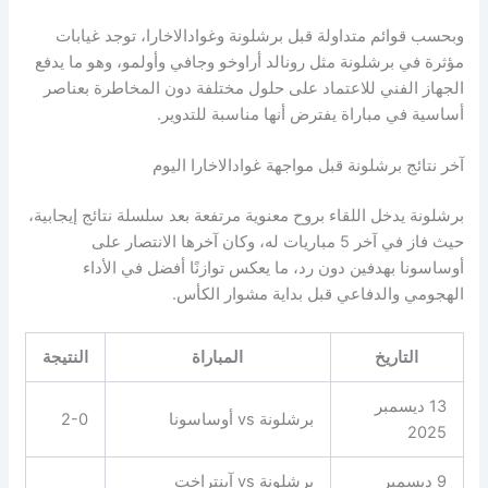
وبحسب قوائم متداولة قبل برشلونة وغوادالاخارا، توجد غيابات
مؤثرة في برشلونة مثل رونالد أراوخو وجافي وأولمو، وهو ما يدفع
الجهاز الفني للاعتماد على حلول مختلفة دون المخاطرة بعناصر
أساسية في مباراة يفترض أنها مناسبة للتدوير.
آخر نتائج برشلونة قبل مواجهة غوادالاخارا اليوم
برشلونة يدخل اللقاء بروح معنوية مرتفعة بعد سلسلة نتائج إيجابية،
حيث فاز في آخر 5 مباريات له، وكان آخرها الانتصار على
أوساسونا بهدفين دون رد، ما يعكس توازنًا أفضل في الأداء
الهجومي والدفاعي قبل بداية مشوار الكأس.
التاريخ
المباراة
النتيجة
13 ديسمبر
برشلونة vs أوساسونا
2-0
2025
9 ديسمبر
برشلونة vs آينتراخت