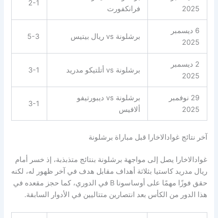
2-1
2025
فرانكفورت
6 ديسمبر
برشلونة vs ريال بيتيس
5-3
2025
2 ديسمبر
برشلونة vs أتلتيكو مدريد
3-1
2025
29 نوفمبر
برشلونة vs ديبورتيفو
3-1
2025
ألافيس
آخر نتائج غوادالاخارا قبل مباراة برشلونة
غوادالاخارا يصل إلى مواجهة برشلونة بنتائج متذبذبة، إذ خسر أمام
ريال مدريد كاستيا بثلاثة أهداف مقابل هدف في آخر ظهور له، لكنه
حقق فوزًا مهمًا على أوساسونا B في الدوري، كما حجز مقعده في
هذا الدور من الكأس بعد انتصارين متتاليين في الأدوار السابقة.