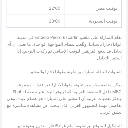
توقيت مصر
22:00
توقيت السعودية
23:00
تقام المباراة على ملعب Estadio Pedro Escartín في مدينة
غوادالاخارا بإسبانيا، وتُلعب بنظام المواجهة الواحدة، ما يعني أن أي
تعادل قد يدفع الفريقين للوقت الإضافي ثم ركلات الترجيح إذا
استمر التعادل.
القنوات الناقلة لمباراة برشلونة وغوادالاخارا والمعلق
يمكن متابعة مباراة برشلونة وغوادالاخارا عبر قنوات مجموعة
MBC داخل المنطقة العربية، كما يتوفر البث عبر منصة Shahid.
وتذكر تغطيات عربية أن المعلق على المباراة هو عصام عبده، وهي
تفاصيل مهمة للجمهور العربي الذي يبحث عن مشاهدة مباشرة مع
تعليق عربي.
التشكيل المتوقع لبرشلونة أمام غوادالاخارا.. تدوير وعودة تير