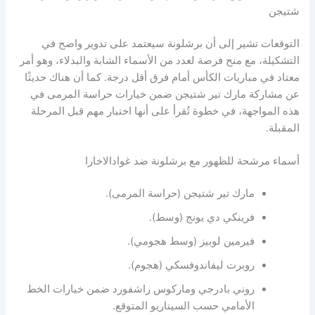
شتيجن
التوقعات تشير إلى أن برشلونة سيعتمد على تدوير واضح في
التشكيلة، مع منح فرصة لعدد من الأسماء الشابة والبدلاء، وهو أمر
معتاد في مباريات الكأس أمام فرق أقل درجة. كما أن هناك حديثًا
عن مشاركة مارك تير شتيجن ضمن خيارات حراسة المرمى في
هذه المواجهة، في خطوة تُقرأ على أنها اختبار مهم قبل المرحلة
المقبلة.
أسماء مرشحة للظهور مع برشلونة ضد غوادالاخارا
مارك تير شتيجن (حراسة المرمى).
فرينكي دي يونج (وسط).
فيرمين لوبيز (وسط هجومي).
روبرت ليفاندوفسكي (هجوم).
روني بادرجي وماركوس راشفورد ضمن خيارات الخط
الأمامي حسب السيناريو المتوقع.