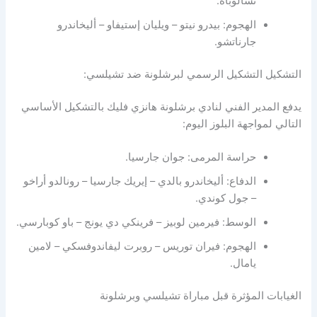
تشالوباه.
الهجوم: بيدرو نيتو – ويليان إستيفاو – أليخاندرو
جارناتشو.
التشكيل التشكيل الرسمي لبرشلونة ضد تشيلسي:
يدفع المدير الفني لنادي برشلونة هانزي فليك بالتشكيل الأساسي
التالي لمواجهة البلوز اليوم:
حراسة المرمى: جوان جارسيا.
الدفاع: أليخاندرو بالدي – إيريك جارسيا – رونالدو أراخو
– جول كوندي.
الوسط: فيرمين لوبيز – فرينكي دي يونج – باو كوبارسي.
الهجوم: فيران توريس – روبرت ليفاندوفسكي – لامين
يامال.
الغيابات المؤثرة قبل مباراة تشيلسي وبرشلونة