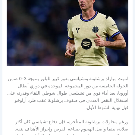
انتهت مباراة برشلونة وتشيلسي بفوز كبير للبلوز بنتيجة 3-0 ضمن
الجولة الخامسة من دور المجموعة الموحدة في دوري أبطال
أوروبا، بعد أداء قوي من تشيلسي طوال شوطي اللقاء وقدرته على
استغلال النقص العددي في صفوف برشلونة عقب طرد أراوخو
قبل نهاية الشوط الأول.
ورغم محاولات برشلونة المتأخرة، فإن دفاع تشيلسي كان أكثر
صلابة، بينما واصل الهجوم صناعة الفرص وإحراز الأهداف بثقة.