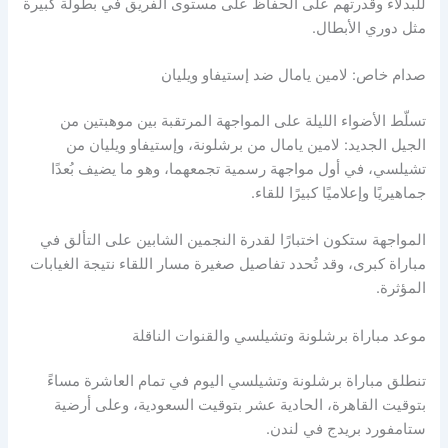
للبدلاء وقدرتهم على الحفاظ على مستوى الفريق في بطولة كبيرة
مثل دوري الأبطال.
صدام خاص: لامين يامال ضد إستيفاو ويليان
تسلّط الأضواء الليلة على المواجهة المرتقبة بين موهبتين من
الجيل الجديد: لامين يامال من برشلونة، وإستيفاو ويليان من
تشيلسي، في أول مواجهة رسمية تجمعهما، وهو ما يضيف بُعدًا
جماهيريًا وإعلاميًا كبيرًا للقاء.
المواجهة ستكون اختبارًا لقدرة النجمين الشابين على التألق في
مباراة كبرى، وقد تُحدد تفاصيل صغيرة مسار اللقاء نتيجة الغيابات
المؤثرة.
موعد مباراة برشلونة وتشيلسي والقنوات الناقلة
تنطلق مباراة برشلونة وتشيلسي اليوم في تمام العاشرة مساءً
بتوقيت القاهرة، الحادية عشر بتوقيت السعودية، وعلى أرضية
ستامفورد بريدج في لندن.