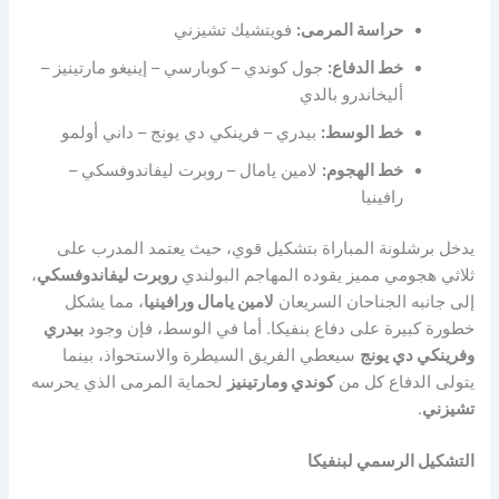
حراسة المرمى:
فويتشيك تشيزني
خط الدفاع:
جول كوندي – كوبارسي – إينيغو مارتينيز –
أليخاندرو بالدي
خط الوسط:
بيدري – فرينكي دي يونج – داني أولمو
خط الهجوم:
لامين يامال – روبرت ليفاندوفسكي –
رافينيا
يدخل برشلونة المباراة بتشكيل قوي، حيث يعتمد المدرب على
ثلاثي هجومي مميز يقوده المهاجم البولندي
روبرت ليفاندوفسكي
،
إلى جانبه الجناحان السريعان
لامين يامال ورافينيا
، مما يشكل
خطورة كبيرة على دفاع بنفيكا. أما في الوسط، فإن وجود
بيدري
وفرينكي دي يونج
سيعطي الفريق السيطرة والاستحواذ، بينما
يتولى الدفاع كل من
كوندي ومارتينيز
لحماية المرمى الذي يحرسه
تشيزني
.
التشكيل الرسمي لبنفيكا