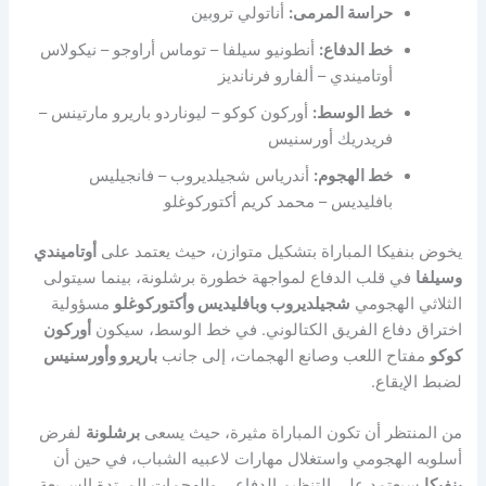
حراسة المرمى:
أناتولي تروبين
خط الدفاع:
أنطونيو سيلفا – توماس أراوجو – نيكولاس
أوتاميندي – ألفارو فرنانديز
خط الوسط:
أوركون كوكو – ليوناردو باريرو مارتينس –
فريدريك أورسنيس
خط الهجوم:
أندرياس شجيلديروب – فانجيليس
بافليديس – محمد كريم أكتوركوغلو
يخوض بنفيكا المباراة بتشكيل متوازن، حيث يعتمد على
أوتاميندي
وسيلفا
في قلب الدفاع لمواجهة خطورة برشلونة، بينما سيتولى
الثلاثي الهجومي
شجيلديروب وبافليديس وأكتوركوغلو
مسؤولية
اختراق دفاع الفريق الكتالوني. في خط الوسط، سيكون
أوركون
كوكو
مفتاح اللعب وصانع الهجمات، إلى جانب
باريرو وأورسنيس
لضبط الإيقاع.
من المنتظر أن تكون المباراة مثيرة، حيث يسعى
برشلونة
لفرض
أسلوبه الهجومي واستغلال مهارات لاعبيه الشباب، في حين أن
بنفيكا
سيعتمد على التنظيم الدفاعي والهجمات المرتدة السريعة.