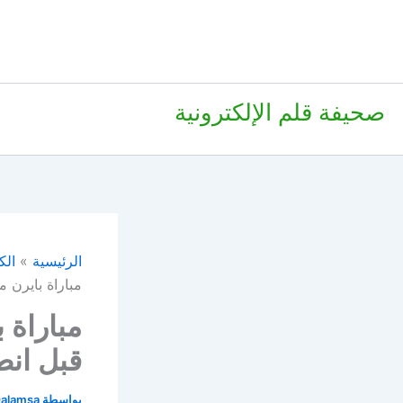
صحيفة قلم الإلكترونية
الرئيسية
الك
مباراة بايرن م
مباراة 
قبل انط
بواسطة
alamsa