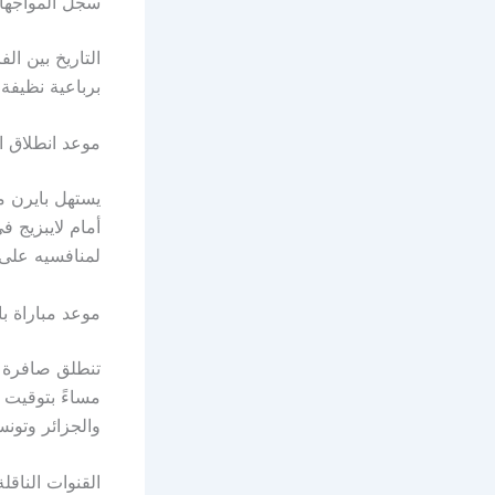
سجل المواجهات
التاريخ بين ال
برباعية نظيفة في أغسطس 2024، ما يمنحه
موعد انطلاق ال
أمام لايبزيج ف
لمنافسيه على 
موعد مباراة با
تنطلق صافرة ا
مساءً بتوقيت 
والجزائر وتونس
القنوات الناقل