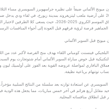
أغسطس 2025 على أرضية ملعب ليتزيغروند بمدينة زيورخ، في لقاء ودي يدخل
الفريقين لانطلاق الموسم الكروي 2025-2026، حيث يسعى كلا الطرفين 
ح الجماهير فرصة لرؤية فرقهم قبل العودة إلى أجواء المنافسات الرسم
 ميونخ قبل السوبر الألماني
لبلجيكي فينسنت كومباني اللقاء بهدف منح الفرصة لأكبر عدد من اللا
كتيكية قبل خوض مباراة السوبر الألماني أمام شتوتجارت يوم السبت
لاق البافاري لمواصلة عروضه القوية بعد الفوز على أولمبيك ليون وا
ساب توتنهام برباعية نظيفة.
السويسري عن استعادة توازنه بعد سلسلة من النتائج السلبية مؤخراً، 
د مقابل أربع هزائم في آخر خمس مباريات، مما يجعل هذه الودية ف
 قبل انطلاق منافساته المحلية.