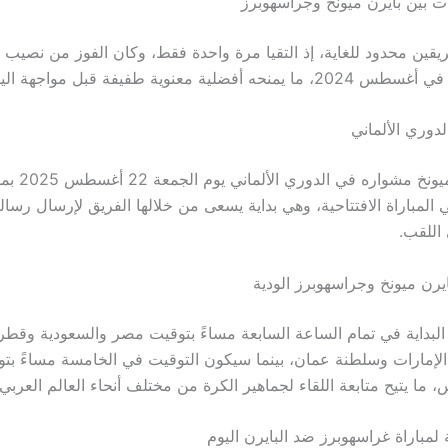
 بين بايرن ميونخ وجراسهوبرز
فريقين محدود للغاية، إذ التقيا مرة واحدة فقط، وكان الفوز من نصيب ب
 أفضلية معنوية طفيفة قبل مواجهة اليوم.
دوري الألماني
يستهل بايرن ميونخ 
ي المباراة الافتتاحية، وهي بداية يسعى من خلالها الفريق لإرسال رسال
اللقب.
يرن ميونخ وجراسهوبرز الودية
لبداية في تمام الساعة السابعة مساءً بتوقيت مصر والسعودية وقطر،
الإمارات وسلطنة عمان، بينما سيكون التوقيت في الخامسة مساءً بت
، ما يتيح متابعة اللقاء لجماهير الكرة من مختلف أنحاء العالم العربي.
ة لمباراة غراسهوبرز ضد البايرن اليوم