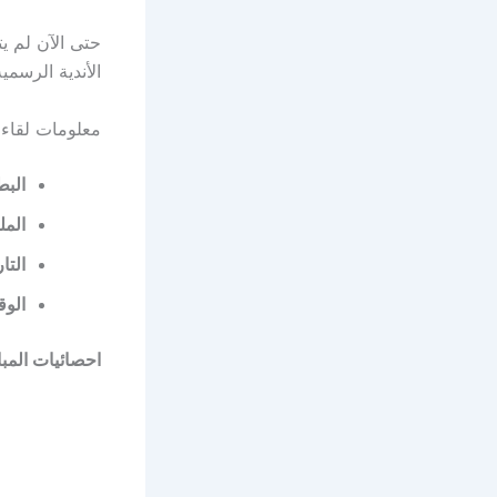
حتى الآن لم يت
الأندية الرسمية
معلومات لقاء 
البط
المل
التا
الو
احصائيات المب