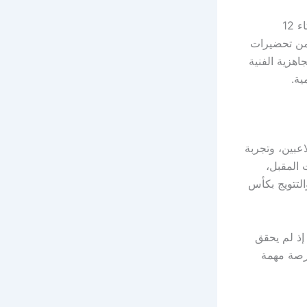
يحل فريق بايرن ميونخ الألماني ضيفاً على نظيره جراسهوبرز السويسري مساء الثلاثاء 12
 ضمن تحضيرات
لاختبار الجاهزية الفنية
ية.
عبين، وتجربة
 المقبل،
لتتويج بكأس
إذ لم يحقق
رصة مهمة