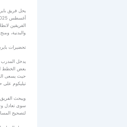
والبدنية، ومن
تحضيرات بايرن
يدخل المدرب ا
بعض الخطط الت
حيث يسعى العم
تيليكوم على ح
ويبحث الفريق 
سوى تعادل وحي
لتصحيح المسار