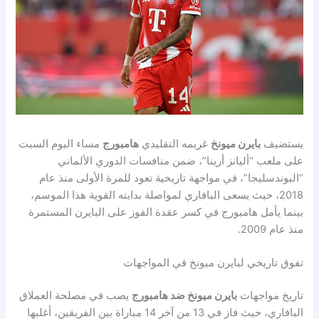
يستضيف
بايرن ميونخ
غريمه التقليدي
هامبورج
مساء اليوم السبت
على ملعب “أليانز أرينا”، ضمن منافسات الدوري الألماني
“البوندسليجا”، في مواجهة تاريخية تعود للمرة الأولى منذ عام
2018، حيث يسعى البافاري لمواصلة بدايته القوية هذا الموسم،
بينما يأمل هامبورج في كسر عقدة الفوز على البايرن المستمرة
منذ عام 2009.
تفوق تاريخي لبايرن ميونخ في المواجهات
تاريخ مواجهات
بايرن ميونخ ضد هامبورج
يصب في مصلحة العملاق
البافاري، حيث فاز في 13 من آخر 14 مباراة بين الفريقين، أغلبها