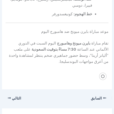
فييرا، دومبي
خط الهجوم:
كونيغسدورفر
موعد مباراة بايرن ميونخ ضد هامبورج اليوم
تقام مباراة
بايرن ميونخ وهامبورج
اليوم السبت في الدوري
الألماني عند الساعة
7:30 مساءً بتوقيت السعودية
على ملعب
“أليانز أرينا”، وسط حضور جماهيري ضخم ينتظر لمشاهدة واحدة
من أعرق مواجهات البوندسليجا.
السابق
التالي