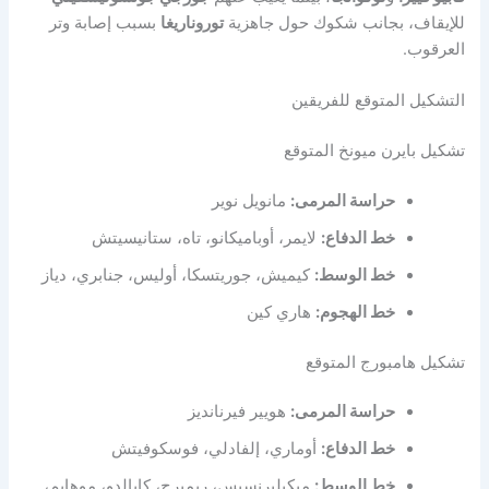
للإيقاف، بجانب شكوك حول جاهزية
توروناريغا
بسبب إصابة وتر
العرقوب.
التشكيل المتوقع للفريقين
تشكيل بايرن ميونخ المتوقع
حراسة المرمى:
مانويل نوير
خط الدفاع:
لايمر، أوباميكانو، تاه، ستانيسيتش
خط الوسط:
كيميش، جوريتسكا، أوليس، جنابري، دياز
خط الهجوم:
هاري كين
تشكيل هامبورج المتوقع
حراسة المرمى:
هويير فيرنانديز
خط الدفاع:
أوماري، إلفادلي، فوسكوفيتش
خط الوسط:
ميكيلبرنسيس، ريمبرج، كابالدو، موهايم،