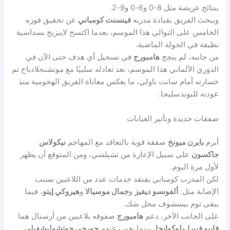
بنتائج عريضة مثل 8-0 و6-0 و9-2.
ويبحث الفريق بقيادة مدربه
فينسنت كومباني
عن تحقيق فوزه
الخامس على التوالي هذا الموسم، بعدما اكتسح لايبزيج بسداسية
نظيفة في الجولة الماضية.
من جانبه، لم ينجح
هامبورج
في تسجيل أي هدف حتى الآن في
الدوري الألماني هذا الموسم، بعد تعادله سلبيًا مع مونشنجلادباخ ثم
خسارته أمام سانت باولي، ما يعكس معاناة الفريق الهجومية منذ
عودته للبوندسليجا.
صفقات جديدة وتأثير الغيابات
أبرم
بايرن ميونخ
صفقة قوية بالتعاقد مع المهاجم
نيكولاس
جاكسون
على سبيل الإعارة من تشيلسي، ومن المتوقع أن يظهر
لأول مرة اليوم.
لكن المدرب كومباني يفتقد خدمات عدد من اللاعبين بسبب
الإصابة مثل:
ألفونسو ديفيز
و
جمال موسيالا
و
هيروكي إيتو
، فيما
يبقى توم بيسشوف محل شك.
على الجانب الآخر، دعم
هامبورج
صفوفه بلاعبين من أرسنال هما
فابيو فييرا
و
لوكوانجا
، بينما يغيب عنهم
جورجي جوتشوليشفيلي