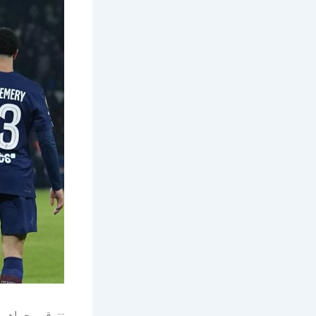
تترقب جماهير ك