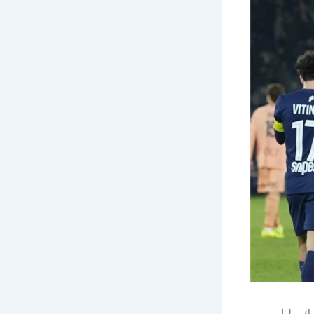
 بيلباو،