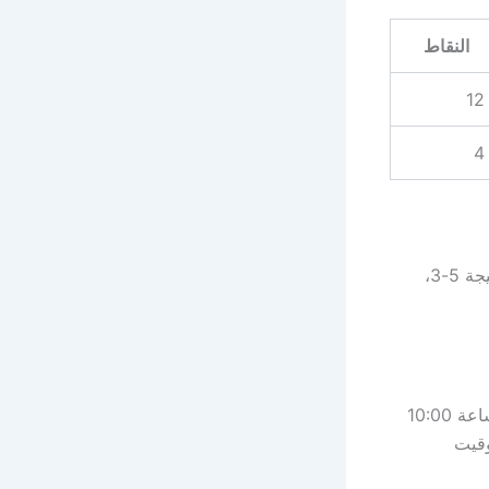
النقاط
12
4
يخوض باريس سان جيرمان المباراة بمعنويات عالية بعد الفوز المثير على توتنهام بنتيجة 5-3،
تقام المباراة اليوم الأربعاء 10 ديسمبر 2025 على ملعب سان ماميس، في تمام الساعة 10:00
نتصف الليل بتوقيت