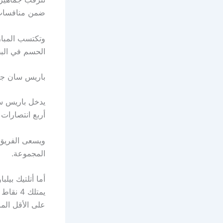
ضمن منافسات الج
وتكتسب المبار
الحسم في البط
باريس سان جيرم
يدخل باريس سان
أربع انتصارات وهزيمة واح
ويسعى الفريق 
المجموعة.
أما أتلتيك بي
يمتلك 4
على الأقل الم