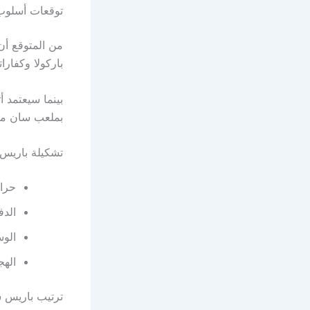
توقعات أسلوب 
من المتوقع أ
باركولا وكفارا
بينما سيعتمد أ
بملعب سان م
تشكيلة باريس س
حرا
الدف
الوس
الهج
ترتيب باريس س