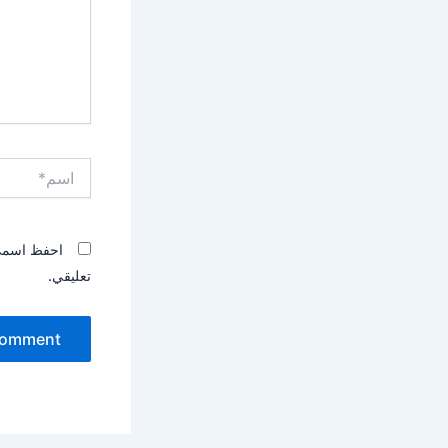
اسم*
احفظ اسمي، 
تعليقي.