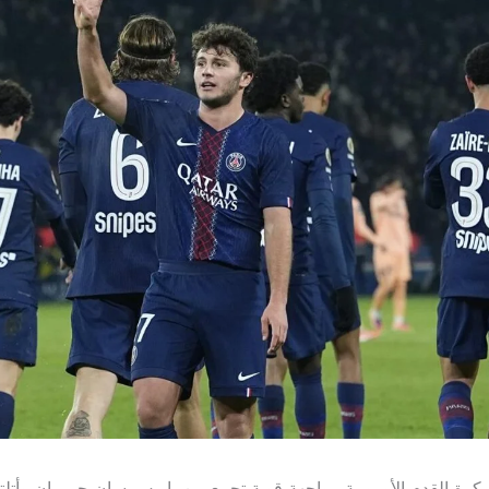
رة القدم الأوروبية مواجهة قوية تجمع بين باريس سان جيرمان وأتلتيك