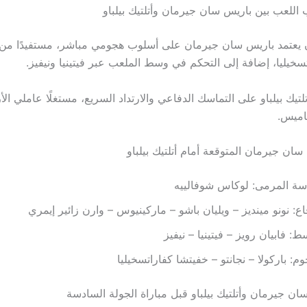
اللعب بين باريس سان جيرمان وأتلتيك بيلباو
ن يعتمد باريس سان جيرمان على أسلوب هجومي مباشر، مستفيدًا م
تسخيليا، إضافة إلى التحكم في وسط الملعب عبر فيتينيا ونيفيز.
تلتيك بيلباو على التماسك الدفاعي والارتداد السريع، مستغلًا عاملي ا
اميس.
ان جيرمان المتوقعة أمام أتلتيك بيلباو
سة المرمى: لوكاس شوفالييه
اع: نونو مينديز – ويليان باشو – ماركينيوس – وارن زائير إيمري
ط: فابيان رويز – فيتينيا – نيفيز
وم: باركولا – نجانتو – خفيتشا كفاراتسخيليا
ان جيرمان وأتلتيك بيلباو قبل مباراة الجولة السادسة