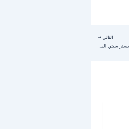
التالي
مباراة ريال مدريد ومانشستر سيتي اليوم في دوري أبطال أوروبا 2026