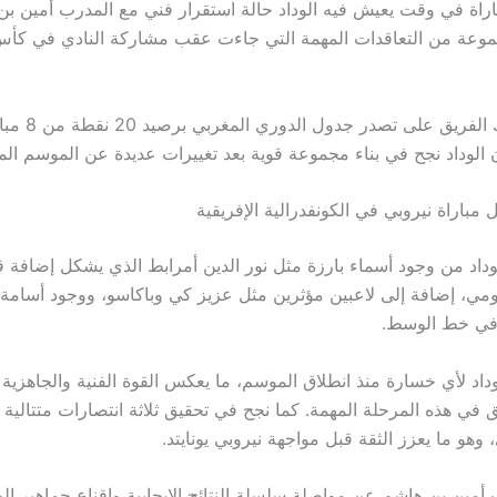
باراة في وقت يعيش فيه الوداد حالة استقرار فني مع المدرب أمين بن
وعة من التعاقدات المهمة التي جاءت عقب مشاركة النادي في كأس 
وقد ساعد ذلك الفريق 
 الوداد نجح في بناء مجموعة قوية بعد تغييرات عديدة عن الموسم ال
 مباراة نيروبي في الكونفدرالية الإفريقية
لوداد من وجود أسماء بارزة مثل نور الدين أمرابط الذي يشكل إضافة 
مي، إضافة إلى لاعبين مؤثرين مثل عزيز كي وباكاسو، ووجود أسامة 
في خط الوسط.
اد لأي خسارة منذ انطلاق الموسم، ما يعكس القوة الفنية والجاهزية ال
يق في هذه المرحلة المهمة. كما نجح في تحقيق ثلاثة انتصارات متتالية
وهو ما يعزز الثقة قبل مواجهة نيروبي يونايتد.
مين بن هاشم عن مواصلة سلسلة النتائج الإيجابية وإقناع جماهير الود