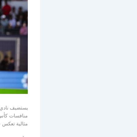
يستضيف نادي ا
منافسات كأس ا
مثالية تعكس ج