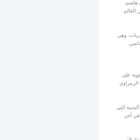
 هاشم،
العالم
على تصدر جدول الدوري المغربي برصيد 20 نقطة من 8 مباريات، وهي
ماضي.
قوية على
الزمراوي
بدنية التي
 في آخر
اد التي