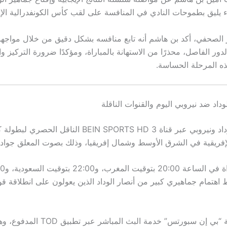
اء يليق بطموحات النادي في المنافسة على لقب كأس الكونفدرالية الإف
 الصحفي، أكد بن هاشم أنه تابع منافسه بشكل دقيق من خلال مواجهات
ور الفاصل، محذرًا من الاستهانة بالمباراة، ومؤكدًا ضرورة التركيز و
ه المرحلة الحساسة.
وداد ضد نيروبي اليوم والقنوات الناقلة
تُبث مباراة الوداد ونيروبي عبر قناة BEIN SPORTS HD 3 الناقل الحصر
الإفريقية في الشرق الأوسط وشمال إفريقيا، وذلك بصوت المعلق جواد 
 اهتمام جماهيري كبير من أنصار الوداد الذين يعولون على انطلاقة ق
كما توفر شبكة “بي إن سبورتس” خدمة البث المب