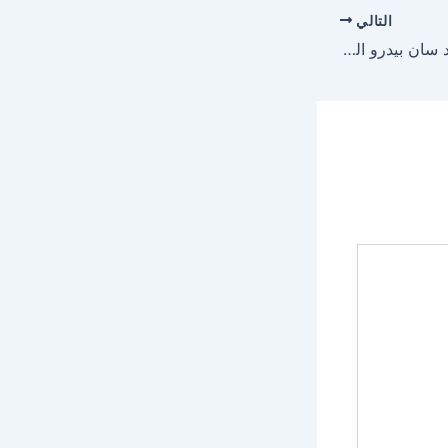
التالي
مباراة اتحاد العاصمة ضد سان بيدرو اليوم في كأس الكونفدرالية الإفريقية