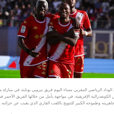
لوداد الرياضي المغربي مساء اليوم فريق نيروبي يونايتد في مباراة 
لكونفدرالية الإفريقية، في مواجهة يأمل من خلالها الفريق الأحمر في
اهزيته وطموحه الكبير للتتويج باللقب القاري الذي يغيب عن خزائنه.