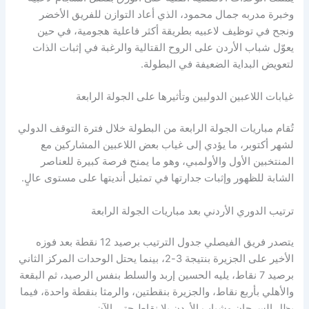
وخبرة مدربه جمال محمود، الذي أعاد التوازن للفريق الأخضر
ونجح في توظيف لاعبيه بطريقة أكثر فاعلية هجومية، في حين
يعوّل شباب الأردن على الروح القتالية والرغبة في إثبات الذات
لتعويض البداية الضعيفة في البطولة.
غيابات اللاعبين الدوليين وتأثيرها على الجولة الرابعة
تُقام مباريات الجولة الرابعة من البطولة خلال فترة التوقف الدولي
لشهر أكتوبر، ما يؤدي إلى غياب بعض اللاعبين المشاركين مع
المنتخبين الأول والأولمبي، وهو ما يمنح فرصة كبيرة للعناصر
الشابة للظهور وإثبات جدارتها في تمثيل أنديتها على مستوى عالٍ.
ترتيب الدوري الأردني بعد مباريات الجولة الرابعة
يتصدر فريق الفيصلي جدول الترتيب برصيد 12 نقطة بعد فوزه
الأخير على الجزيرة بنتيجة 3-2، بينما يحتل الوحدات المركز الثاني
برصيد 7 نقاط، يليه الحسين إربد والسلط بنفس الرصيد، ثم البقعة
والأهلي بأربع نقاط، والجزيرة بنقطتين، والرمثا بنقطة واحدة، فيما
يظل السرحان وشباب الأردن بلا نقاط حتى الآن.