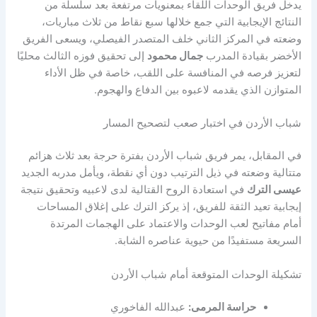
يدخل فريق الوحدات اللقاء بمعنويات مرتفعة بعد سلسلة من
النتائج الإيجابية التي جمع خلالها سبع نقاط من ثلاث مباريات،
وضعته في المركز الثاني خلف المتصدر الفيصلي، ويسعى الفريق
الأخضر بقيادة المدرب
جمال محمود
إلى تحقيق فوزه الثالث محليًا
لتعزيز فرصه في المنافسة على اللقب، خاصة في ظل الأداء
المتوازن الذي يقدمه لاعبوه بين الدفاع والهجوم.
شباب الأردن في اختبار صعب لتصحيح المسار
في المقابل، يمر فريق شباب الأردن بفترة حرجة بعد ثلاث هزائم
متتالية وضعته في ذيل الترتيب دون أي نقطة، ويأمل مدربه الجديد
عيسى الترك
في استعادة الروح القتالية لدى لاعبيه وتحقيق نتيجة
إيجابية تعيد الثقة للفريق، إذ يركز الترك على إغلاق المساحات
أمام مفاتيح لعب الوحدات والاعتماد على الهجمات المرتدة
السريعة مستفيدًا من حيوية عناصره الشابة.
تشكيلة الوحدات المتوقعة أمام شباب الأردن
حراسة المرمى:
عبدالله الفاخوري