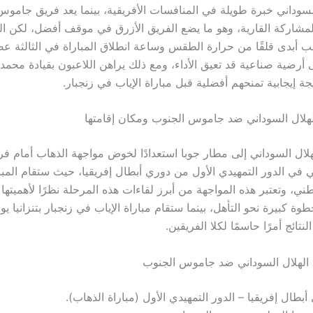
السوداني خبرة طويلة في المنافسات الأفريقية، بينما يعد فريق جامو
لمشاركة القارية، وهو ما يضع الفريق الأزرق في موقف أفضل، لكن الج
مب أبدى قلقًا من حرارة الطقس وساعة انطلاق المباراة في الثالثة عص
 أرضية صناعية قد تعيق الأداء، ومع ذلك يراهن اللاعبون بقيادة محمد
ة إيجابية تمنحهم أفضلية قبل مباراة الإياب في زنجبار.
لهلال السوداني ضد جاموس الجنوب ومكان إقامتها
لال السوداني إلى مطار جوبا استعدادًا لخوض مواجهة الذهاب أمام 
 في الدور التمهيدي الأول من دوري أبطال إفريقيا، حيث ستقام المبا
طني، وتعتبر هذه المواجهة من أبرز لقاءات هذه المرحلة نظرًا لأهميتها
تائج أمرًا حاسمًا لكلا الفريقين.
 الهلال السوداني ضد جاموس الجنوب
أبطال إفريقيا – الدور التمهيدي الأول (مباراة الذهاب).