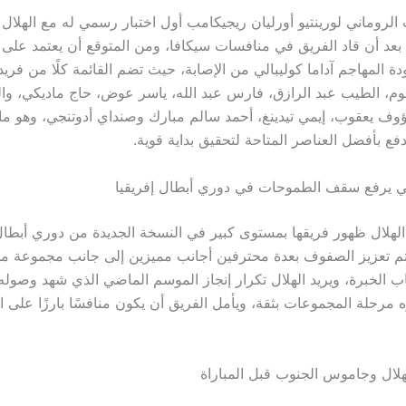
لروماني لورينتيو أورليان ريجيكامب أول اختبار رسمي له مع الهلال
، بعد أن قاد الفريق في منافسات سيكافا، ومن المتوقع أن يعتمد على 
ودة المهاجم آداما كوليبالي من الإصابة، حيث تضم القائمة كلًا من فريد
 الطيب عبد الرازق، فارس عبد الله، ياسر عوض، حاج ماديكي، وال
وف يعقوب، إيمي تيدينغ، أحمد سالم مبارك وصنداي أدوتنجي، وهو م
فع بأفضل العناصر المتاحة لتحقيق بداية قوية.
ني يرفع سقف الطموحات في دوري أبطال إفريقيا
الهلال ظهور فريقها بمستوى كبير في النسخة الجديدة من دوري أبطال 
م تعزيز الصفوف بعدة محترفين أجانب مميزين إلى جانب مجموعة من 
ب الخبرة، ويريد الهلال تكرار إنجاز الموسم الماضي الذي شهد وصوله 
ه مرحلة المجموعات بثقة، ويأمل الفريق أن يكون منافسًا بارزًا على ا
لهلال وجاموس الجنوب قبل المباراة