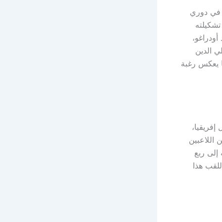
 في دوري
تشكيلته
 أودراغو،
ي الدين
ا يعكس رغبة
إفريقيا،
اللاعبين
إلى ربع
للقب هذا