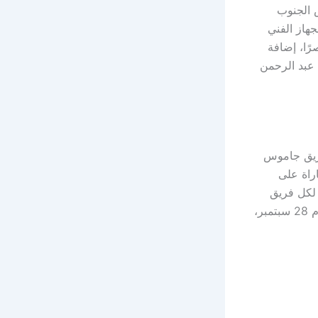
س الجنوب
هاز الفني
رًا، إضافة
 عبد الرحمن
فريق جاموس
راة على
 لكل فريق
يسعى لقطع خطوة كبيرة نحو التأهل، بينما ستقام مباراة الإياب في زنجبار بتنزانيا يوم 28 سبتمبر،