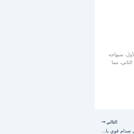
أول، سيواجه
لثاني، مما
التالي
البطائح يلتقي الوصل في صدام قوي بالجولة الرابعة من دوري أدنوك للمحترفين