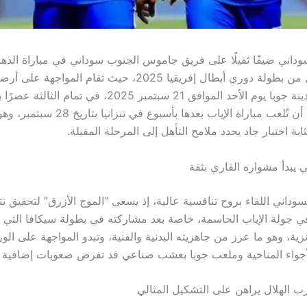
سوداني ضيفًا ثقيلًا على فريق جاموس الجنوب سوداني في مباراة الذها
التمهيدي الأول من بطولة دوري أبطال إفريقيا 2025، حيث تقام الم
الوطني في مدينة جوبا يوم الأحد الموافق 21 سبتمبر 2025، في تمام ال
السودان، على أن تُلعب مباراة الإياب بعدها بأسبوع في
ثابة اختبار جاد يحدد ملامح التأهل إلى المرحلة المقبلة.
ي يبدأ مشواره القاري بثقة
سوداني اللقاء بروح تنافسية عالية، إذ يسعى “الموج الأزرق” لتحقيق نتي
 جولة الإياب الحاسمة، خاصة بعد مشاركته في بطولة سيكافا التي 
ونزية، وهو ما عزز من جاهزيته البدنية والفنية، وتبدو المواجهة على ال
لأجواء المناخية وملعب جوبا بعشب صناعي قد تفرض صعوبات إضافية ع
 الهلال يراهن على التشكيل المثالي