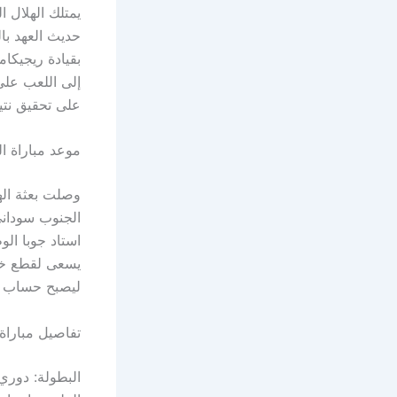
يمتلك الهلال 
حديث العهد با
بقيادة ريجيكا
إلى اللعب على
على تحقيق نتيج
موعد مباراة ا
وصلت بعثة اله
الجنوب سوداني
استاد جوبا الو
ليصبح حساب الن
تفاصيل مباراة
البطولة: دوري 