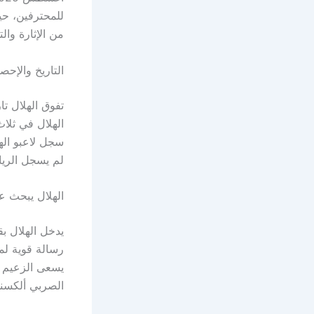
للمحترفين، حي
من الإثارة وال
التاريخ والإح
تفوق الهلال ت
الهلال في ثلاث
لم يسجل الرياض سوى 
الهلال يبحث ع
يدخل الهلال بق
رسالة قوية لم
يسعى الزعيم ل
الصربي ألكسند