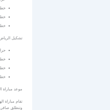
خط ا
خط 
خط ا
تشكيل الرياض 
حراس
خط ا
خط 
خط ا
موعد مباراة 