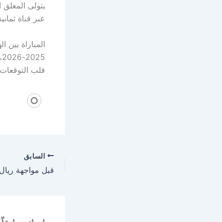
يتولى المعلق 
عبر قناة ثمانية 1 HD، ليضفي مزيدًا من الإثارة على مجريات ا
المباراة بين ا
6
قلب التوقعات 
السابق