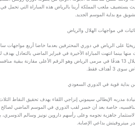
ث يستضيف ملعب المملكة أرينا بالرياض هذه المباراة التي تحمل في طي
تشويق مع بداية الموسم الجديد.
صائيات في مواجهات الهلال والرياض
اريخيًا على الرياض في دوري المحترفين بعدما خاضا أربع مواجهات ساب
 منها بينما انتهت المباراة الأخيرة في فبراير الماضي بالتعادل بهدف لم
سجل لاعبو الهلال 13 هدفًا في مرمى الرياض وهو الرقم الأعلى مقارنة ببقية من
3 أهداف فقط.
ن بداية قوية في الدوري السعودي
يادة مدربه الإيطالي سيموني إنزاجي اللقاء بهدف تحقيق النقاط الثلا
نافسيه، خاصة بعد أن خسر لقب الدوري في الموسم الماضي لصالح الا
استثمار جاهزية نجومه وعلى رأسهم داروين نونيز وسالم الدوسري، بي
ر ميتروفيتش بداعي الإصابة.