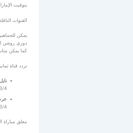
بتوقيت الإمارا
القنوات الناقلة
يمكن للجماهير 
كما يمكن متابع
تردد قناة ثماني
نايل
3/4، التعديل VB-S2
عرب
3/4، التعديل VB-S2
معلق مباراة 