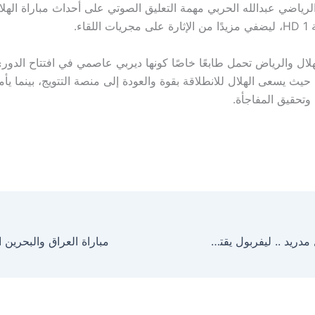
الرياضي عبدالله الحربي مهمة التعليق الصوتي على أحداث مباراة الهل
للقاء.
لهلال والرياض تحمل طابعًا خاصًا كونها ديربي عاصمي في افتتاح الدو
2025-202، حيث يسعى الهلال للانطلاقة بقوة والعودة إلى منصة التتويج، بينما 
وتحقيق المفاجأة.
قبل مواجهة ريال مدريد .. ليفربول يقترب من التعاقد مع أغلى صفقة إنتقال في تاريخه