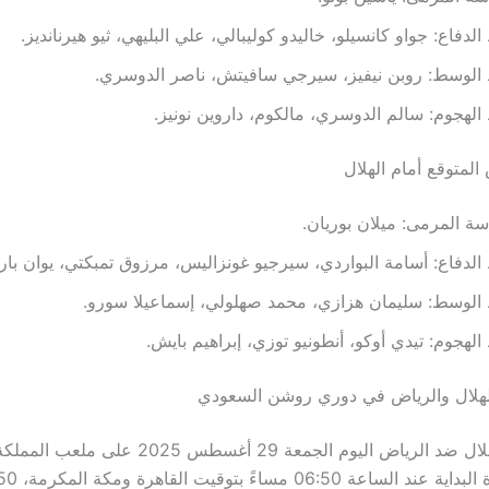
لدفاع: جواو كانسيلو، خاليدو كوليبالي، علي البليهي، ثيو هيرنانديز.
الوسط: روبن نيفيز، سيرجي سافيتش، ناصر الدوسري.
لهجوم: سالم الدوسري، مالكوم، داروين نونيز.
المتوقع أمام الهلال
ة المرمى: ميلان بوريان.
لدفاع: أسامة البواردي، سيرجيو غونزاليس، مرزوق تمبكتي، يوان بار
الوسط: سليمان هزازي، محمد صهلولي، إسماعيلا سورو.
لهجوم: تيدي أوكو، أنطونيو توزي، إبراهيم بايش.
الهلال والرياض في دوري روشن السعودي
تقام مباراة الهلال ضد الرياض اليوم الجمعة 29 أغسطس 2025 على 