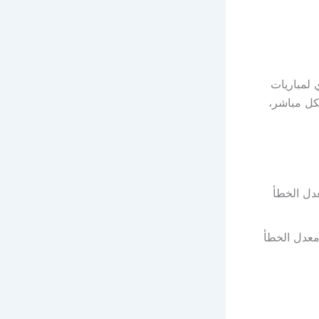
 لمباريات
أحداث اللقاء بشكل مباشر،
استقطاب عمودي، معدل الترميز 27500، معدل الخطأ
11919.28، الاستقطاب أفقي، معدل الترميز 27500، معدل الخطأ