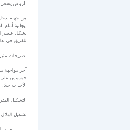
الرياض يسعى ل
من جهته يدخل ف
إيجابية أمام ا
يشكل عنصر المف
للفريق في بدا
تصريحات مثيرة
آخر مواجهة بي
جيسوس على قرا
الأحداث جيدًا.
التشكيل المتوق
تشكيل الهلال 
حراس