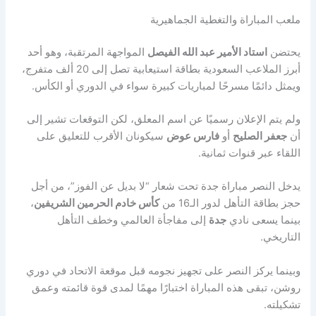
ملعب المباراة والتغطية الجماهيرية
يحتضن
استاد الأمير عبد الله الفيصل
المواجهة المرتقبة، وهو أحد
أبرز الملاعب السعودية بطاقة استيعابية تصل إلى 20 ألف متفرج،
ويمثل دائمًا مسرحًا لمباريات كبيرة سواء في الدوري أو الكأس.
ولم يتم الإعلان رسميًا عن اسم المعلق، لكن التوقعات تشير إلى
أن
جعفر الصليح
أو
فارس عوض
سيكونان الأقرب للتعليق على
اللقاء عبر قنوات ثمانية.
يدخل النصر مباراة جدة تحت شعار “لا بديل عن الفوز”، من أجل
حجز بطاقة التأهل لدور الـ16 من
كأس خادم الحرمين الشريفين
،
بينما يسعى نادي
جدة
إلى مفاجأة العالمي وخطف التأهل
التاريخي.
وبينما يركز النصر على تجهيز نجومه قبل موقعة الاتحاد في دوري
روشن، تبقى هذه المباراة اختبارًا مهمًا لمدى قوة قائمته وعمق
تشكيلته.