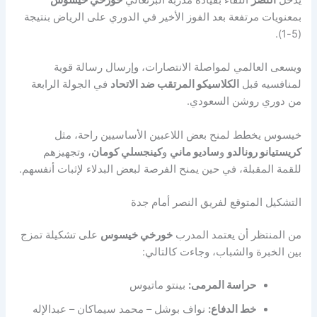
بمعنويات مرتفعة بعد الفوز الأخير في الدوري على الرياض بنتيجة
(5-1).
ويسعى العالمي لمواصلة الانتصارات، وإرسال رسالة قوية
لمنافسيه قبل
الكلاسيكو المرتقب ضد الاتحاد
في الجولة الرابعة
من دوري روشن السعودي.
خيسوس يخطط لمنح بعض اللاعبين الأساسيين راحة، مثل
كريستيانو رونالدو
و
ساديو ماني
و
كينجسلي كومان
، وتجهيزهم
للقمة المقبلة، في حين يمنح الفرصة لبعض البدلاء لإثبات أنفسهم.
التشكيل المتوقع لفريق النصر أمام جدة
من المنتظر أن يعتمد المدرب
خورخي خيسوس
على تشكيلة تمزج
بين الخبرة والشباب، وجاءت كالتالي:
حراسة المرمى:
بينتو ماتيوس
خط الدفاع:
نواف بوشل – محمد سيماكان – عبدالإله