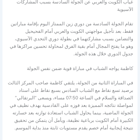
غياب الكويت والعربي عن الجولة السادسة بسبب المشاركات
الآسيوية
تقام الجولة السادسة من دوري زين الممتاز اليوم بإقامة مباراتين
فقط، بعد تأجيل مواجهتي الكويت والعربي أمام الفحيحيل
والتضامن بسبب مشاركتهما في بطولة دوري التحدي الآسيوي،
وهو ما يفتح المجال أمام بقية الفرق لمحاولة تحسين مراكزها في
جدول الدوري خلال هذه الجولة.
كاظمة يواجه الشباب في مباراة قوية ضمن نفس الجولة
في المباراة الثانية من الجولة، يلتقي كاظمة صاحب المركز الثالث
برصيد تسع نقاط مع الشباب السادس بسبع نقاط على استاد
الصداقة والسلام في الساعة 07:50 مساء، ويسعى “البرتقالي”
لمواصلة نتائجه المميزة بعد فوزه على القادسية بهدف نظيف في
الجولة الماضية، بينما يحاول الشباب استعادة توازنه بعد خسارته
الكبيرة أمام الكويت برباعية نظيفة، ويأمل أن يتمكن من تحقيق
نتيجة إيجابية أمام خصم يقدم مستويات ثابتة منذ بداية الموسم.