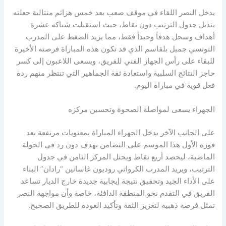
يدخل النصر اللقاء في موقف صعب بعد خمس هزائم متتالية جعلته
يتذيل جدول الترتيب دون نقاط، حيث استقبلت شباكه عشرة
أهداف وسجل هدفاً وحيداً فقط، مما يزيد الضغط على المدرب
التونسي جميل بلقاسم الذي قد تكون هذه المباراة فرصته الأخيرة
للبقاء على رأس الجهاز الفني للفريق، ويسعى اللاعبون إلى كسر
حاجز النتائج السلبية واستعادة ثقة الجماهير التي تنتظر منهم ردة
فعل قوية في مباراة اليوم.
الجهراء يسعى لمواصلة الصحوة وتحسين مركزه
على الجانب الآخر يدخل الجهراء المباراة بمعنويات مرتفعة بعد
فوزه الأول هذا الموسم على التضامن بهدف دون رد في الجولة
الماضية، ليحصد أربع نقاط ويحتل المركز الثامن في جدول
الترتيب، ويريد المدرب الكرواتي روديون غاسانين “رادان” البناء
على الأداء الجيد وتحقيق نتيجة إيجابية جديدة خارج الديار تساعد
الفريق في التقدم نحو المنطقة الدافئة، خاصة وأن مواجهة النصر
تمثل فرصة ذهبية لتعزيز الثقة وتأكيد العودة للطريق الصحيح.