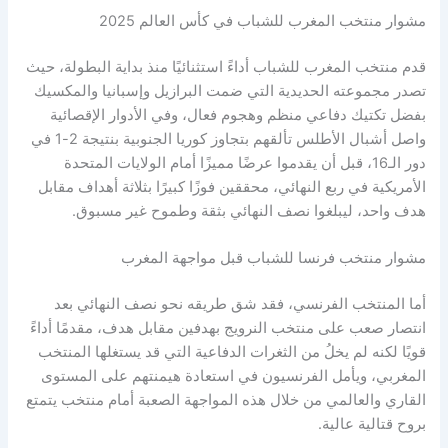
مشوار منتخب المغرب للشباب في كأس العالم 2025
قدم منتخب المغرب للشباب أداءً استثنائيًا منذ بداية البطولة، حيث
تصدر مجموعته الحديدية التي ضمت البرازيل وإسبانيا والمكسيك
بفضل تكتيك دفاعي منظم وهجوم فعال، وفي الأدوار الإقصائية
واصل أشبال الأطلس تألقهم بتجاوز كوريا الجنوبية بنتيجة 2-1 في
دور الـ16، قبل أن يقدموا عرضًا مميزًا أمام الولايات المتحدة
الأمريكية في ربع النهائي، محققين فوزًا كبيرًا بثلاثة أهداف مقابل
هدف واحد، ليبلغوا نصف النهائي بثقة وطموح غير مسبوق.
مشوار منتخب فرنسا للشباب قبل مواجهة المغرب
أما المنتخب الفرنسي، فقد شق طريقه نحو نصف النهائي بعد
انتصار صعب على منتخب النرويج بهدفين مقابل هدف، مقدمًا أداءً
قويًا لكنه لم يخلُ من الثغرات الدفاعية التي قد يستغلها المنتخب
المغربي، ويأمل الفرنسيون في استعادة هيمنتهم على المستوى
القاري والعالمي من خلال هذه المواجهة الصعبة أمام منتخب يتمتع
بروح قتالية عالية.