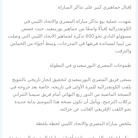
إقبال جماهيري كبير على تذاكر المباراة
شهدت عملية بيع تذاكر مباراة المصري والاتحاد الليبي في
الكونفدرالية إقبالًا واسعًا من جماهير بورسعيد، حيث خصص
مسؤولو النادي نحو 600 تذكرة لجماهير الاتحاد الليبي التي وصلت
من ليبيا لمساندة فريقها في المدرجات، وسط أجواء من الحماس
والترقب.
طموحات المصري البورسعيدي في البطولة
يسعى فريق المصري البورسعيدي لتحقيق إنجاز تاريخي بالتتويج
بلقب الكونفدرالية للمرة الأولى في تاريخه، خاصة بعد خروجه في
النسخة الماضية من الدور ربع النهائي أمام فريق سيمبا التنزاني
بركلات الترجيح، ويأمل أن تكون نسخة هذا الموسم بداية جديدة
نحو اللقب الإفريقي الغائب عن خزائنه.
ملخص مباراة المصري والاتحاد الليبي لحظة بلحظة
يمكن لجماهير الفريقين متابعة أحداث مباراة المصري البورسعيدي