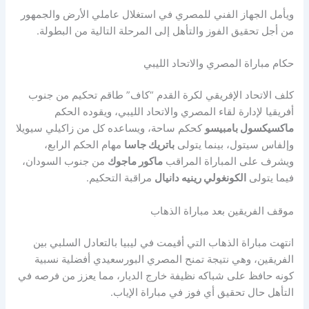
ويأمل الجهاز الفني للمصري في استغلال عاملي الأرض والجمهور
من أجل تحقيق الفوز والتأهل إلى المرحلة التالية من البطولة.
حكام مباراة المصري والاتحاد الليبي
كلف الاتحاد الإفريقي لكرة القدم “كاف” طاقم تحكيم من جنوب
أفريقيا لإدارة لقاء المصري والاتحاد الليبي، ويقوده الحكم
ماكسيكسول بامبيسو
كحكم ساحة، ويساعده كل من زاكيلي سيويلا
وإلفاس سيتول، بينما يتولى
باتريك جاسا
مهام الحكم الرابع،
ويشرف على المباراة المراقب
ماكور ماجوك
من جنوب السودان،
فيما يتولى
الكونغولي رينيه دانيال
مراقبة التحكيم.
موقف الفريقين بعد مباراة الذهاب
انتهت مباراة الذهاب التي أقيمت في ليبيا بالتعادل السلبي بين
الفريقين، وهي نتيجة تمنح المصري البورسعيدي أفضلية نسبية
كونه حافظ على شباكه نظيفة خارج الديار، مما يعزز من فرصه في
التأهل حال تحقيق أي فوز في مباراة الإياب.