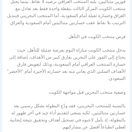
فوزين متتاليين، يليه المنتخب العراقي برصيد 4 نقاط، بينما يحتل
منتخب الكويت المركز الثالث بنقطة واحدة فقط بعد تعادل مع
العراق وخسارة ثقيلة أمام السعودية، أما المنتخب البحريني فيتذيل
الترتيب بلا نقاط عقب خسارتين متتاليتين أمام السعودية والعراق.
فرص منتخب الكويت في التأهل
يدخل منتخب الكويت مباراة اليوم بفرصة ضئيلة للتأهل، حيث
يحتاج إلى الفوز على البحرين بفارق كبير من الأهداف، إضافة إلى
خسارة المنتخب العراقي أمام السعودية، وذلك لتعويض فارق
الأهداف السلبي الذي يعاني منه بعد خسارته الأخيرة أمام “الأخضر”
السعودي.
وضعية منتخب البحرين قبل مواجهة الكويت
بالنسبة للمنتخب البحريني، فقد ودّع البطولة بشكل رسمي بعد
خسارتين متتاليتين، لكنه يسعى لتقديم أداء جيد في آخر ظهور له
بالبطولة، إذ يأمل لاعبوه في تسجيل أهداف وتحقيق نتيجة إيجابية
تُعطي انطباعاً أفضل عن مشاركتهم.