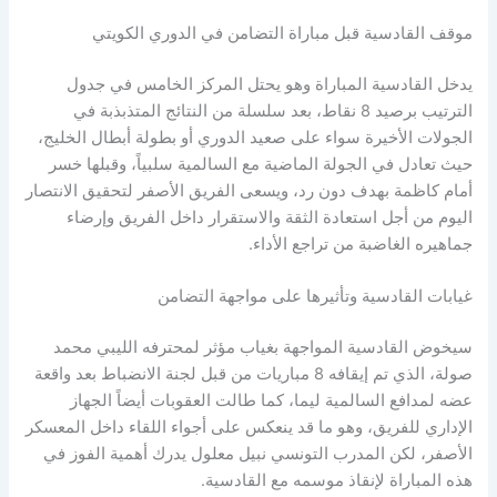
موقف القادسية قبل مباراة التضامن في الدوري الكويتي
يدخل القادسية المباراة وهو يحتل المركز الخامس في جدول
الترتيب برصيد 8 نقاط، بعد سلسلة من النتائج المتذبذبة في
الجولات الأخيرة سواء على صعيد الدوري أو بطولة أبطال الخليج،
حيث تعادل في الجولة الماضية مع السالمية سلبياً، وقبلها خسر
أمام كاظمة بهدف دون رد، ويسعى الفريق الأصفر لتحقيق الانتصار
اليوم من أجل استعادة الثقة والاستقرار داخل الفريق وإرضاء
جماهيره الغاضبة من تراجع الأداء.
غيابات القادسية وتأثيرها على مواجهة التضامن
سيخوض القادسية المواجهة بغياب مؤثر لمحترفه الليبي محمد
صولة، الذي تم إيقافه 8 مباريات من قبل لجنة الانضباط بعد واقعة
عضه لمدافع السالمية ليما، كما طالت العقوبات أيضاً الجهاز
الإداري للفريق، وهو ما قد ينعكس على أجواء اللقاء داخل المعسكر
الأصفر، لكن المدرب التونسي نبيل معلول يدرك أهمية الفوز في
هذه المباراة لإنقاذ موسمه مع القادسية.